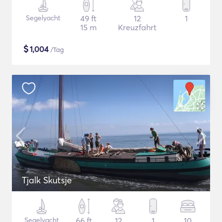
Segelyacht
49 ft
12
1
15 m
Kreuzfahrt
$
1,004
/Tag
Tjalk Skutsje
Segelyacht
66 ft
12
1
10