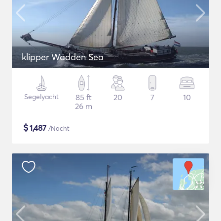
klipper Wadden Sea
Segelyacht
85 ft
20
7
10
26 m
$
1,487
/Nacht