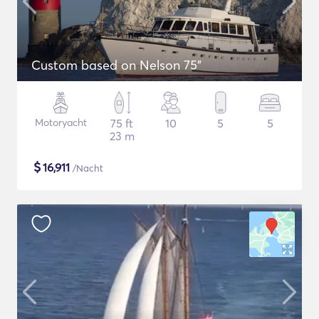
Custom based on Nelson 75"
Motoryacht
75 ft
10
5
5
23 m
$
16,911
/Nacht