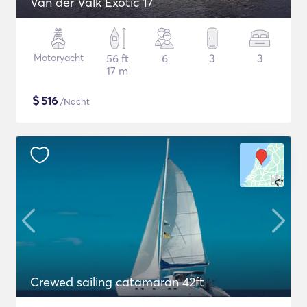
Van der Valk Exotic 17
Motoryacht
56 ft
6
3
3
17 m
$
516
/Nacht
Crewed sailing catamaran 42ft