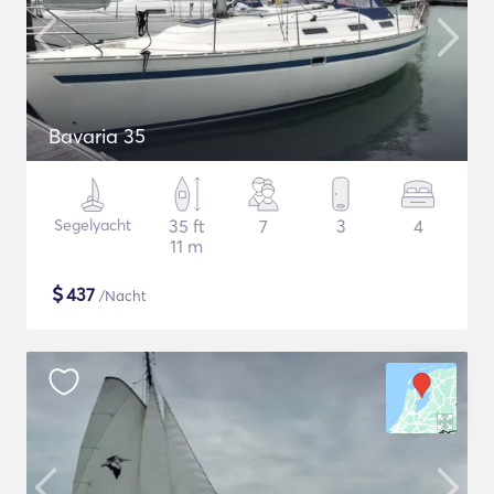
Bavaria 35
Segelyacht
35 ft
7
3
4
11 m
$
437
/Nacht