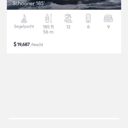
Schooner 185'
Segelyacht
185 ft
12
6
9
56 m
$
19,687
/Nacht