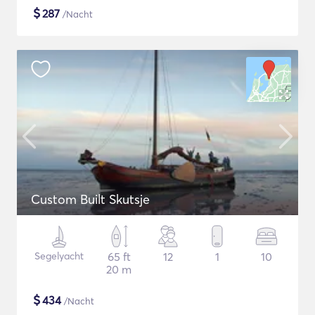
$
287
/Nacht
Custom Built Skutsje
Segelyacht
65 ft
12
1
10
20 m
$
434
/Nacht