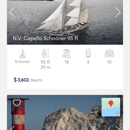
N.V. Capello Schooner 95 ft
Schoner
95 ft
18
4
10
29 m
$
3,602
/Nacht