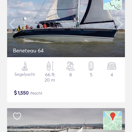
Beneteau 64
Segelyacht
66 ft
8
5
4
20 m
$
1,550
/Nacht