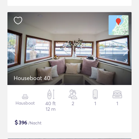
Houseboat 40
Hausboot
40 ft
2
1
1
12 m
$
396
/Nacht