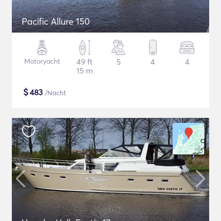
Pacific Allure 150
Motoryacht
49 ft
5
4
4
15 m
$
483
/Nacht