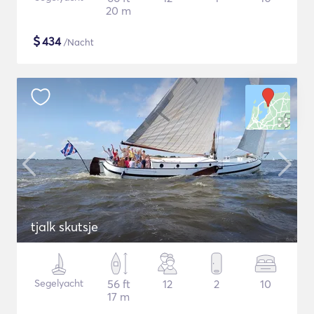
20 m
$
434
/Nacht
tjalk skutsje
Segelyacht
56 ft
12
2
10
17 m