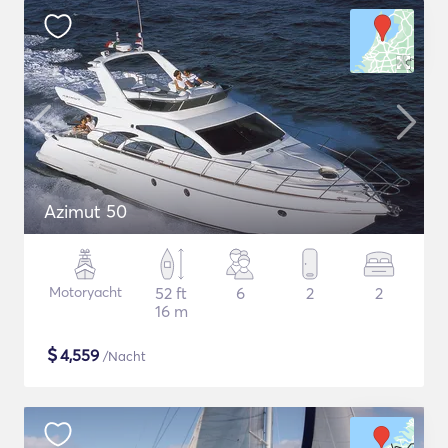
Azimut 50
Motoryacht
52 ft
6
2
2
16 m
$
4,559
/Nacht