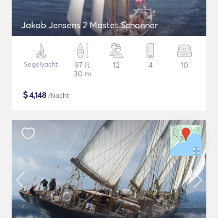
Jakob Jensens 2 Mastet Schonner
Segelyacht
97 ft
12
4
10
30 m
$
4,148
/Nacht