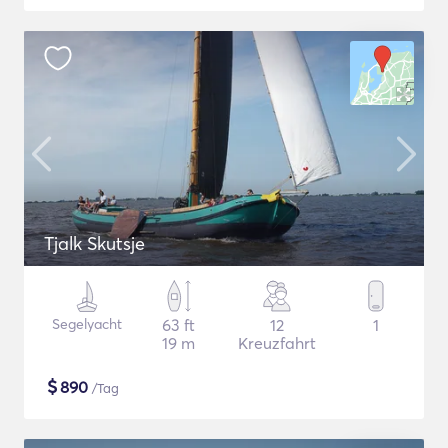
Tjalk Skutsje
Segelyacht
63 ft
12
1
19 m
Kreuzfahrt
$
890
/Tag