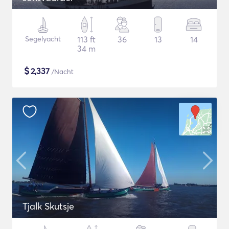
Segelyacht
113 ft
36
13
14
34 m
$
2,337
/Nacht
Tjalk Skutsje