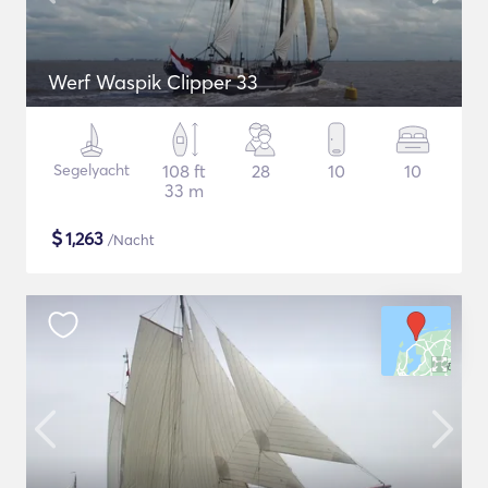
Werf Waspik Clipper 33
Segelyacht
108 ft
28
10
10
33 m
$
1,263
/Nacht