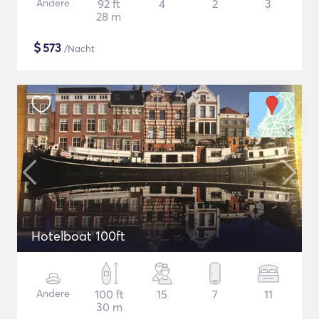
Andere
92 ft
4
2
3
28 m
$
573
/Nacht
Hotelboat 100ft
Andere
100 ft
15
7
11
30 m