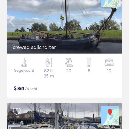
crewed sailcharter
Segelyacht
82 ft
20
8
10
25 m
$
861
/Nacht