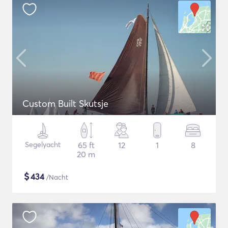
Custom Built Skutsje
Segelyacht
65 ft
12
1
8
20 m
$
434
/Nacht