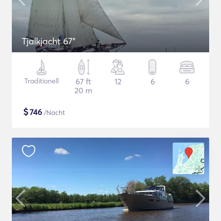
Tjalkjacht 67"
Traditionell
67 ft
12
6
6
20 m
$
746
/Nacht