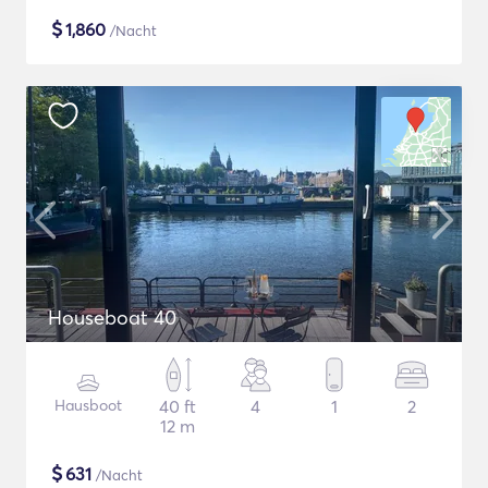
$
1,860
/Nacht
Houseboat 40
Hausboot
40 ft
4
1
2
12 m
$
631
/Nacht