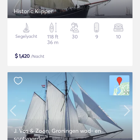
Historic Klipper
Segelyacht
118 ft
30
9
10
36 m
$
1,420
/Nacht
J. Vos & Zoon, Groningen wad- en
sontvaarder