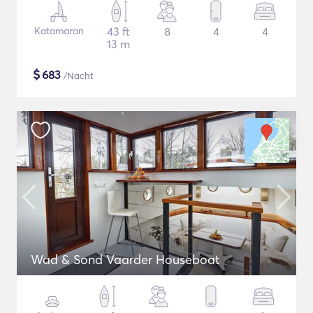
Katamaran
43 ft
8
4
4
13 m
$
683
/Nacht
Wad & Sond Vaarder Houseboat