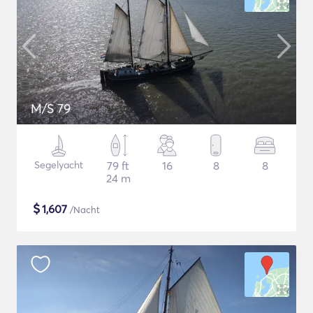
M/S 79
Segelyacht
79 ft
16
8
8
24 m
$
1,607
/Nacht