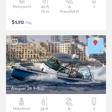
Motoryacht
46 ft
8
1
14 m
Kreuzfahrt
$
5,512
/Tag
Axopar 28 T-Top
Motorboot
28 ft
8
0