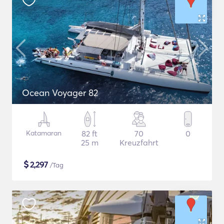
Ocean Voyager 82
Katamaran
82 ft
70
0
25 m
Kreuzfahrt
$
2,297
/Tag