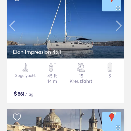
Elan Impression 45.1
Segelyacht
45 ft
15
3
14 m
Kreuzfahrt
$
861
/Tag