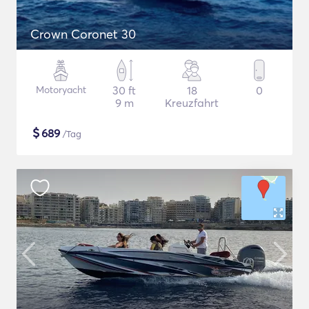
Crown Coronet 30
Motoryacht
30 ft
18
0
9 m
Kreuzfahrt
$
689
/Tag