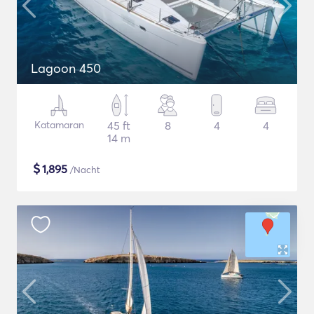
Lagoon 450
Katamaran
45 ft
8
4
4
14 m
$
1,895
/Nacht