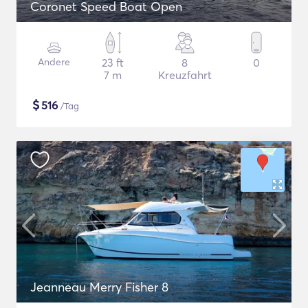
Coronet Speed Boat Open
Andere
23 ft
8
0
7 m
Kreuzfahrt
$
516
/Tag
Jeanneau Merry Fisher 8