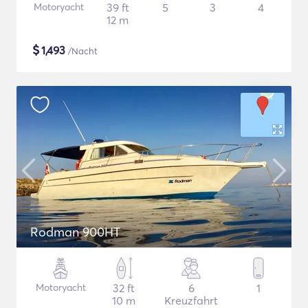
Motoryacht
39 ft
5
3
4
12 m
$
1,493
/Nacht
Rodman 900HT
Motoryacht
32 ft
6
1
10 m
Kreuzfahrt