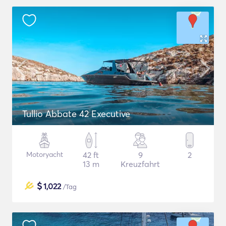
Tullio Abbate 42 Executive
Motoryacht
42 ft
9
2
13 m
Kreuzfahrt
$
1,022
/Tag