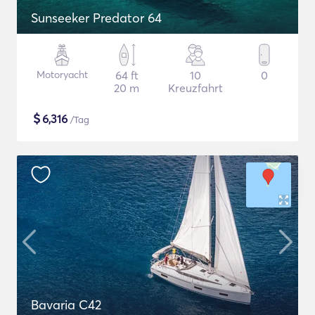
Sunseeker Predator 64
Motoryacht
64 ft
10
0
20 m
Kreuzfahrt
$
6,316
/Tag
Bavaria C42