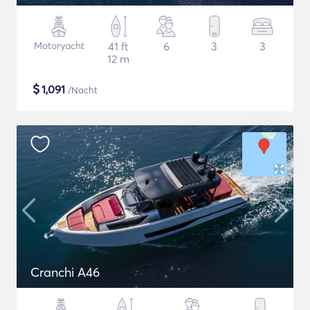
Motoryacht
41 ft
6
3
3
12 m
$
1,091
/Nacht
Cranchi A46