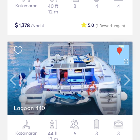
Katamaran
40 ft
8
4
4
12 m
$
1,378
5.0
/Nacht
(1
Bewertungen
)
Lagoon 440
Katamaran
44 ft
6
3
3
13 m