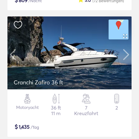
$
809
5.0
/Nacht
(72
Bewertungen
)
Cranchi Zafiro 36 ft
Motoryacht
36 ft
7
2
11 m
Kreuzfahrt
$
1,435
/Tag