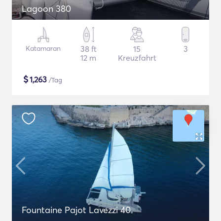
Lagoon 380
Katamaran
38 ft
15
3
12 m
Kreuzfahrt
$
1,263
/Tag
Fountaine Pajot Lavezzi 40