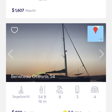
$
1,607
/Nacht
Beneteau Oceanis 54
Segelyacht
54 ft
8
3
4
16 m