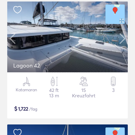
Lagoon 42
Katamaran
42 ft
15
3
13 m
Kreuzfahrt
$
1,722
/Tag