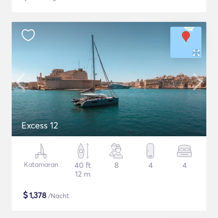
Excess 12
Katamaran
40 ft
8
4
4
12 m
$
1,378
/Nacht