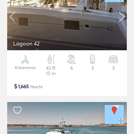
Lagoon 42
Katamaran
42 ft
6
3
3
13 m
$
1,665
/Nacht