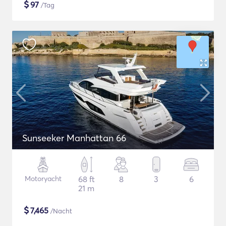
$
97
/Tag
Sunseeker Manhattan 66
Motoryacht
68 ft
8
3
6
21 m
$
7,465
/Nacht