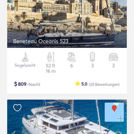
Beneteau Oceanis 523
Segelyacht
52 ft
6
3
3
16 m
$
809
5.0
/Nacht
(25
Bewertungen
)