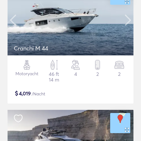
Cranchi M 44
Motoryacht
46 ft
4
2
2
14 m
$
4,019
/Nacht