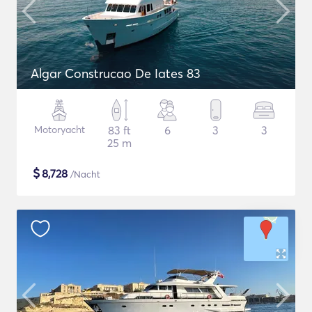
Algar Construcao De Iates 83
Motoryacht
83 ft
6
3
3
25 m
$
8,728
/Nacht