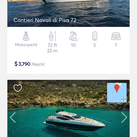
Cantieri Navali di Pisa 72
Motoryacht
72 ft
10
5
7
22 m
$
3,790
/Nacht