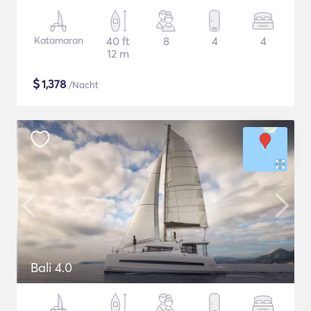
Katamaran
40 ft
8
4
4
12 m
$
1,378
/Nacht
Bali 4.0