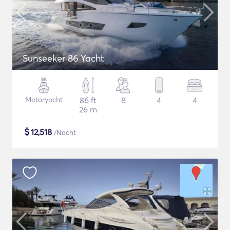
Sunseeker 86 Yacht
Motoryacht
86 ft
8
4
4
26 m
$
12,518
/Nacht