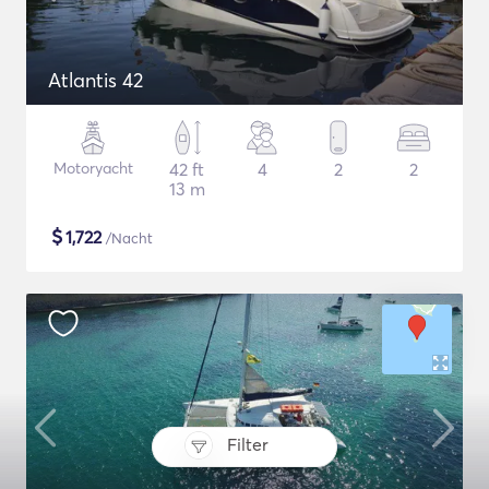
Atlantis 42
Motoryacht
42 ft
4
2
2
13 m
$
1,722
/Nacht
Filter