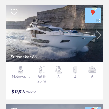
Sunseeker 86
Motoryacht
86 ft
8
4
6
26 m
$
12,518
/Nacht