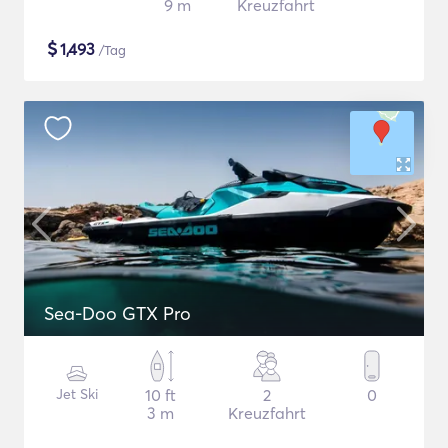
9 m
Kreuzfahrt
$
1,493
/Tag
Sea-Doo GTX Pro
Jet Ski
10 ft
2
0
3 m
Kreuzfahrt