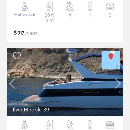
Motoryacht
28 ft
4
1
2
9 m
$
917
/Nacht
Ilver Mirable 39