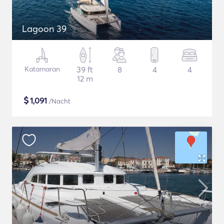
Lagoon 39
Katamaran
39 ft
8
4
4
12 m
$
1,091
/Nacht