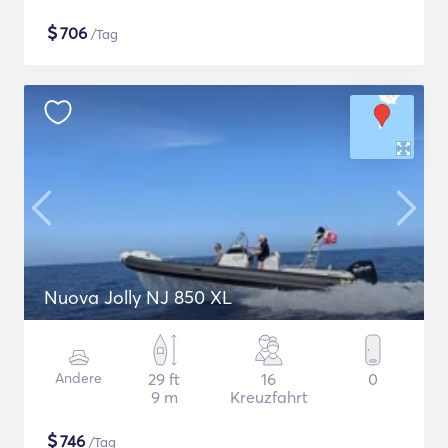
$
706
/Tag
Nuova Jolly NJ 850 XL
Andere
29 ft
16
0
9 m
Kreuzfahrt
$
746
/Tag