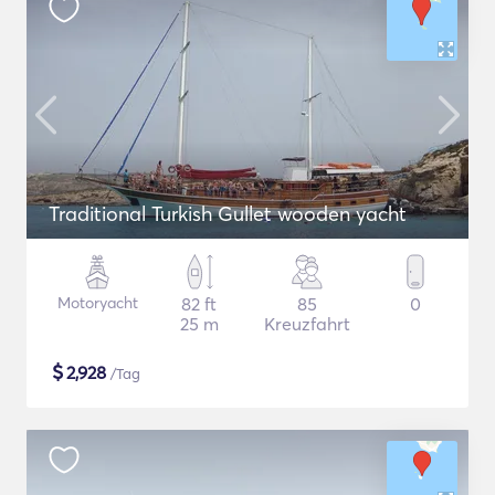
Traditional Turkish Gullet wooden yacht
Motoryacht
82 ft
85
0
25 m
Kreuzfahrt
$
2,928
/Tag