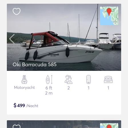
Oki Barracuda 585
Motoryacht
6 ft
2
1
1
2 m
$
499
/Nacht