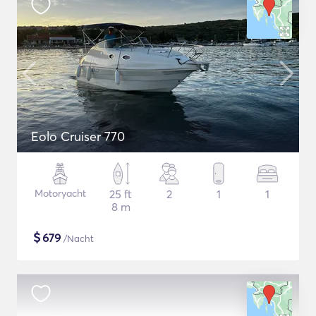
Eolo Cruiser 770
Motoryacht
25 ft
2
1
1
8 m
$
679
/Nacht