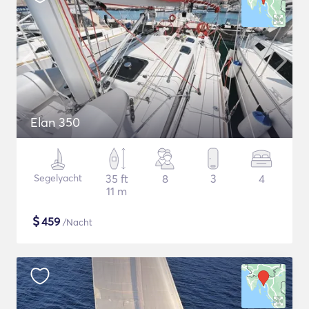
Elan 350
Segelyacht
35 ft
8
3
4
11 m
$
459
/Nacht