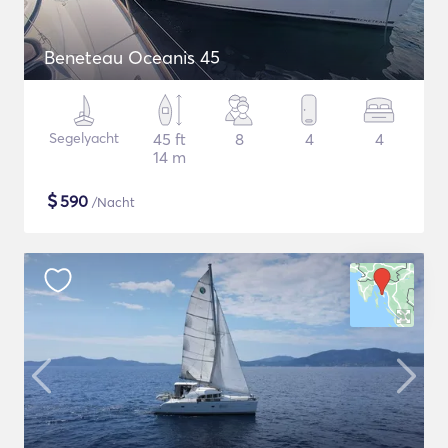
Beneteau Oceanis 45
Segelyacht
45 ft
8
4
4
14 m
$
590
/Nacht