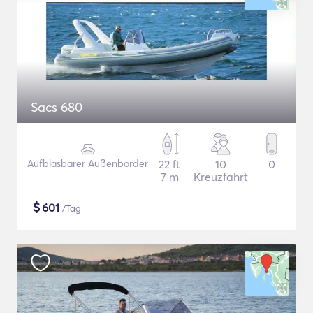
Sacs 680
Aufblasbarer Außenborder
22 ft
10
0
7 m
Kreuzfahrt
$
601
/Tag