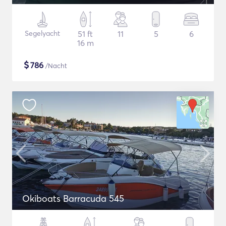
Segelyacht
51 ft
11
5
6
16 m
$
786
/Nacht
Okiboats Barracuda 545