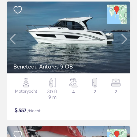
Beneteau Antares 9 OB
Motoryacht
30 ft
4
2
2
9 m
$
557
/Nacht