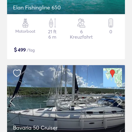
Elan Fishingline 650
Motorboot
21 ft
6
0
6 m
Kreuzfahrt
$
499
/Tag
Bavaria 50 Cruiser