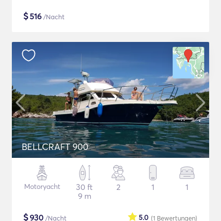
$
516
/Nacht
BELLCRAFT 900
Motoryacht
30 ft
2
1
1
9 m
$
930
5.0
/Nacht
(1
Bewertungen
)