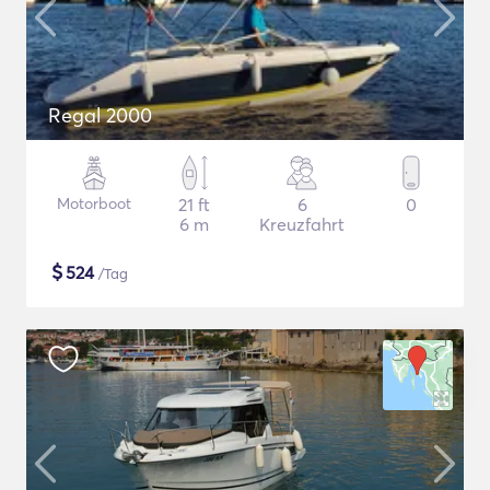
Regal 2000
Motorboot
21 ft
6
0
6 m
Kreuzfahrt
$
524
/Tag