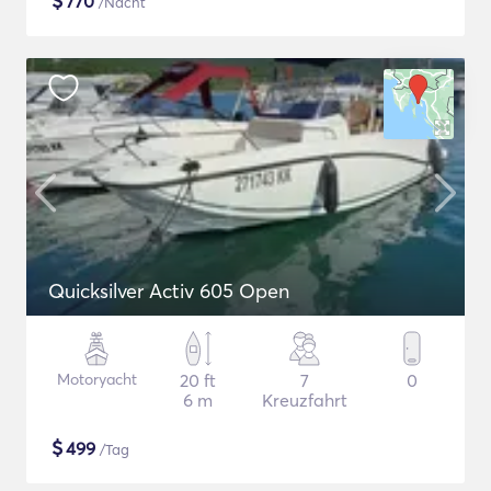
$
770
/Nacht
Quicksilver Activ 605 Open
Motoryacht
20 ft
7
0
6 m
Kreuzfahrt
$
499
/Tag