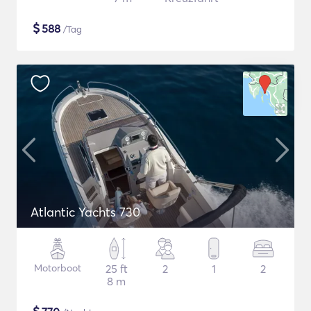
$
588
/Tag
Atlantic Yachts 730
Motorboot
25 ft
2
1
2
8 m