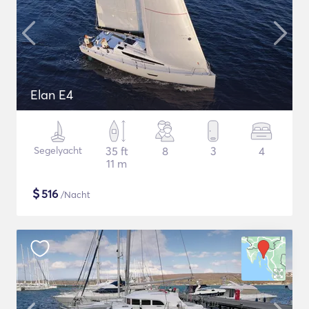
Elan E4
Segelyacht
35 ft
8
3
4
11 m
$
516
/Nacht