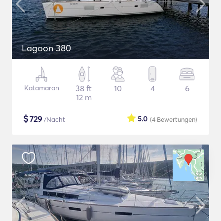
Lagoon 380
Katamaran
38 ft
10
4
6
12 m
$
729
5.0
/Nacht
(4
Bewertungen
)