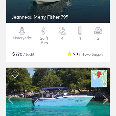
Jeanneau Merry Fisher 795
Motoryacht
26 ft
4
1
2
8 m
$
770
5.0
/Nacht
(1
Bewertungen
)