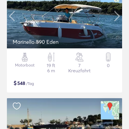
Marinello 590 Eden
Motorboot
19 ft
7
0
6 m
Kreuzfahrt
$
548
/Tag