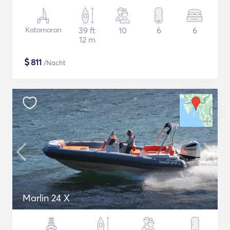
Katamaran
39 ft
10
6
6
12 m
$
811
/Nacht
Marlin 24 X