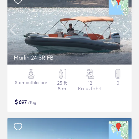
Marlin 24 SR FB
Starr aufblasbar
25 ft
12
0
8 m
Kreuzfahrt
$
697
/Tag