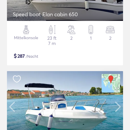
Speed boat Elan cabin 650
Mittelkonsole
23 ft
2
1
2
7 m
$
287
/Nacht