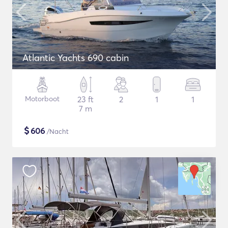
Atlantic Yachts 690 cabin
Motorboot
23 ft
2
1
1
7 m
$
606
/Nacht