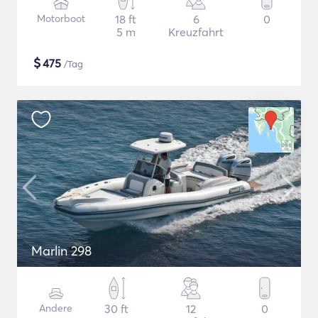
Motorboot
18 ft
6
0
5 m
Kreuzfahrt
$
475
/Tag
Marlin 298
Andere
30 ft
12
0