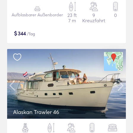
Aufblasbarer Außenborder
23 ft
9
0
7 m
Kreuzfahrt
$
344
/Tag
Alaskan Trawler 46