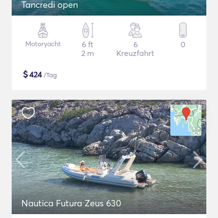
Tancredi open
Motoryacht
6 ft
6
0
2 m
Kreuzfahrt
$
424
/Tag
Nautica Futura Zeus 630