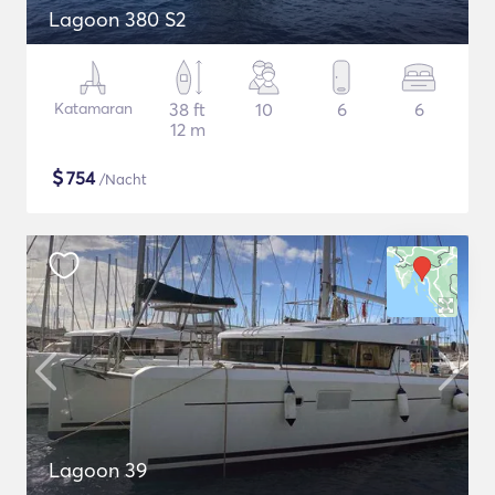
Lagoon 380 S2
Katamaran
38 ft
10
6
6
12 m
$
754
/Nacht
Lagoon 39