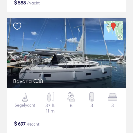
$
588
/Nacht
Bavaria C38
Segelyacht
37 ft
6
3
3
11 m
$
697
/Nacht