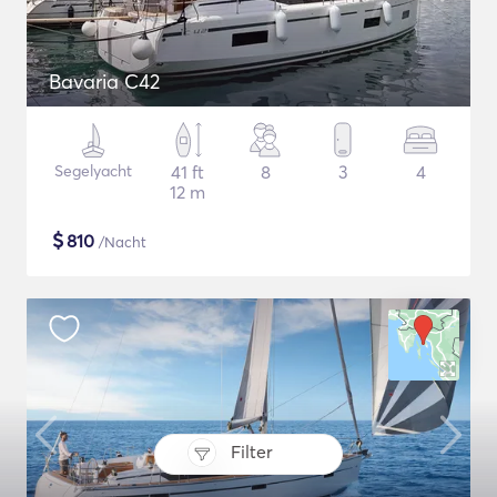
Bavaria C42
Segelyacht
41 ft
8
3
4
12 m
$
810
/Nacht
Filter