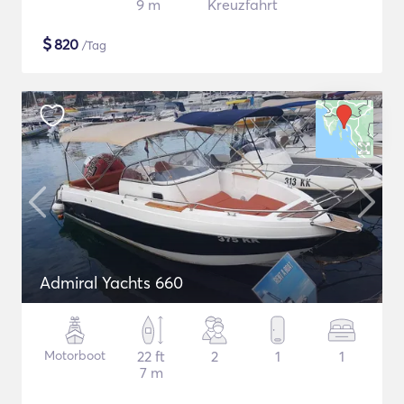
9 m
Kreuzfahrt
$
820
/Tag
Admiral Yachts 660
Motorboot
22 ft
2
1
1
7 m