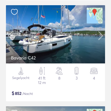
Bavaria C42
Segelyacht
41 ft
8
3
4
12 m
$
852
/Nacht