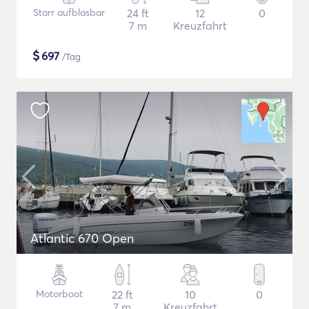
Starr aufblasbar
24 ft
12
0
7 m
Kreuzfahrt
$
697
/Tag
Atlantic 670 Open
Motorboot
22 ft
10
0
7 m
Kreuzfahrt