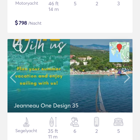
Motoryacht
46 ft
5
2
3
14 m
$
798
/Nacht
Jeanneau One Design 35
Segelyacht
35 ft
6
2
5
11 m