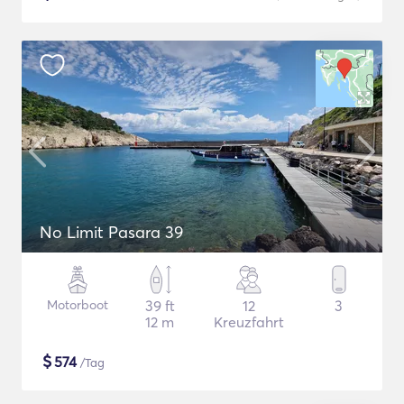
No Limit Pasara 39
Motorboot
39 ft
12
3
12 m
Kreuzfahrt
$
574
/Tag