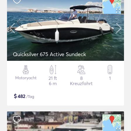
Quicksilver 675 Active Sundeck
Motoryacht
21 ft
8
1
6 m
Kreuzfahrt
$
482
/Tag