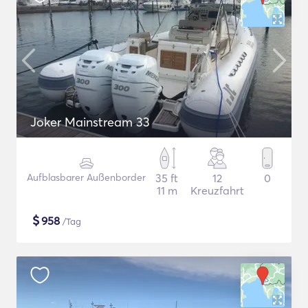
Joker Mainstream 33
Aufblasbarer Außenborder
35 ft
12
0
11 m
Kreuzfahrt
$
958
/Tag