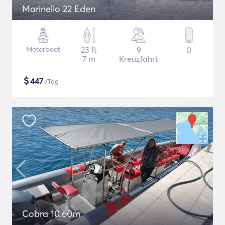
Marinello 22 Eden
Motorboot
23 ft
9
0
7 m
Kreuzfahrt
$
447
/Tag
Cobra 10.60m