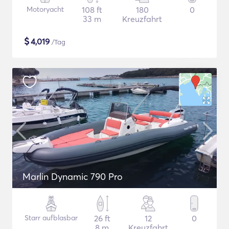
Motoryacht
108 ft
180
0
33 m
Kreuzfahrt
$
4,019
/Tag
Marlin Dynamic 790 Pro
Starr aufblasbar
26 ft
12
0
8 m
Kreuzfahrt