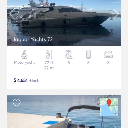
Jaguar Yachts 72
Motoryacht
72 ft
6
3
3
22 m
$
4,651
/Nacht