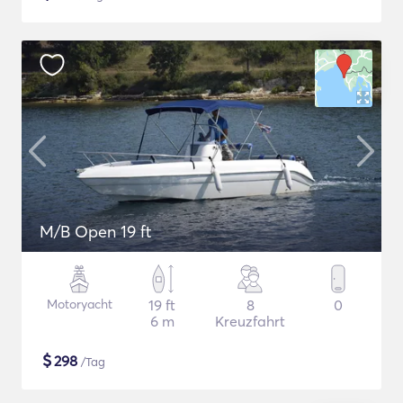
M/B Open 19 ft
Motoryacht
19 ft
8
0
6 m
Kreuzfahrt
$
298
/Tag