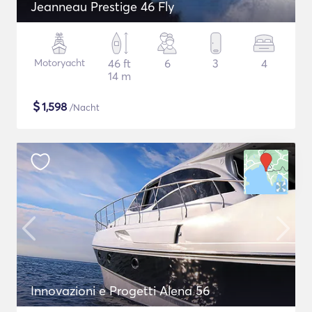
Jeanneau Prestige 46 Fly
Motoryacht
46 ft
6
3
4
14 m
$
1,598
/Nacht
Innovazioni e Progetti Alena 56