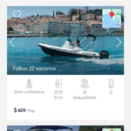
Falkor 22 vacance
Starr aufblasbar
21 ft
8
0
6 m
Kreuzfahrt
$
459
/Tag