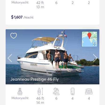
Motoryacht
42 ft
6
2
2
13 m
$
1,607
/Nacht
Jeanneau Prestige 46 Fly
Motoryacht
46 ft
6
4
4
14 m