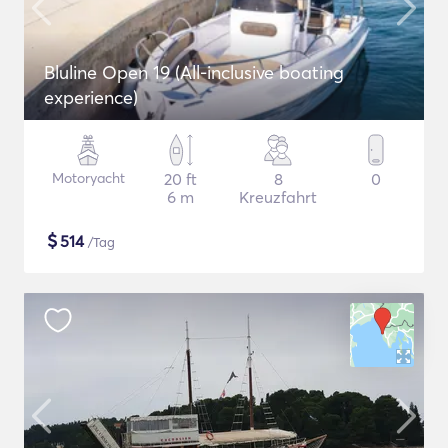
Bluline Open 19 (All-inclusive boating
experience)
Motoryacht
20 ft
8
0
6 m
Kreuzfahrt
$
514
/Tag