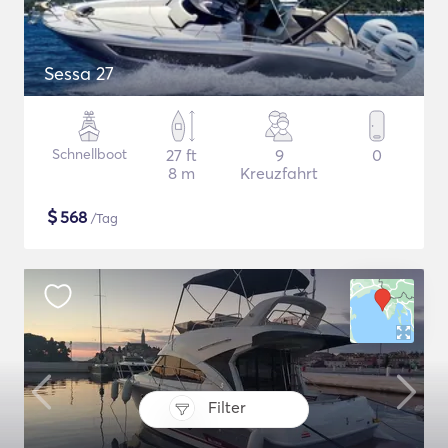
Sessa 27
Schnellboot
27 ft
9
0
8 m
Kreuzfahrt
$
568
/Tag
Filter