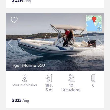
$
2,297
/Tag
Tiger Marine 550
Starr aufblasbar
18 ft
10
0
5 m
Kreuzfahrt
$
333
/Tag