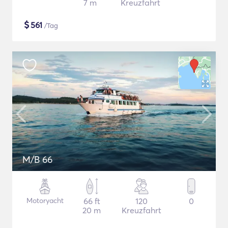
7 m
Kreuzfahrt
$
561
/Tag
M/B 66
Motoryacht
66 ft
120
0
20 m
Kreuzfahrt