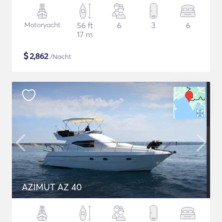
Motoryacht
56 ft
6
3
6
17 m
$
2,862
/Nacht
AZIMUT AZ 40