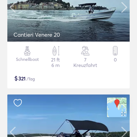
Cantieri Venere 20
Schnellboot
21 ft
7
0
6 m
Kreuzfahrt
$
321
/Tag