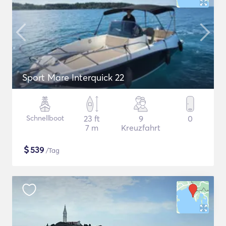
Sport Mare Interquick 22
Schnellboot
23 ft
9
0
7 m
Kreuzfahrt
$
539
/Tag