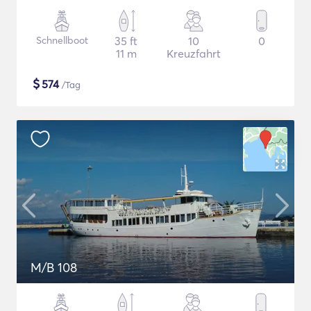
Schnellboot
35 ft
10
0
11 m
Kreuzfahrt
$
574
/Tag
M/B 108