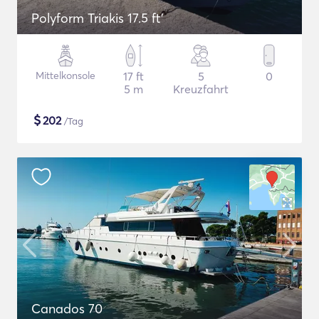
Polyform Triakis 17.5 ft'
Mittelkonsole
17 ft
5
0
5 m
Kreuzfahrt
$
202
/Tag
Canados 70