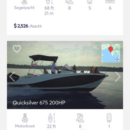
Segelyacht
68 ft
8
5
6
21 m
$
2,526
/Nacht
Quicksilver 675 200HP
Motorboot
22 ft
8
1