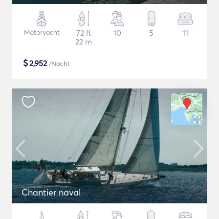
Motoryacht
72 ft
10
5
11
22 m
$
2,952
/Nacht
Chantier naval