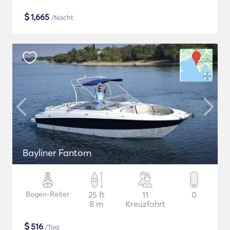
$
1,665
/Nacht
Bayliner Fantom
Bogen-Reiter
25 ft
11
0
8 m
Kreuzfahrt
$
516
/Tag