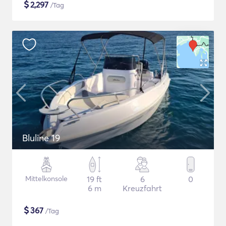
$
2,297
/Tag
Bluline 19
Mittelkonsole
19 ft
6
0
6 m
Kreuzfahrt
$
367
/Tag