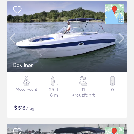
Bayliner
Motoryacht
25 ft
11
0
8 m
Kreuzfahrt
$
516
/Tag