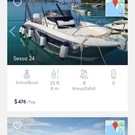
Sessa 24
Schnellboot
25 ft
8
0
8 m
Kreuzfahrt
$
476
/Tag