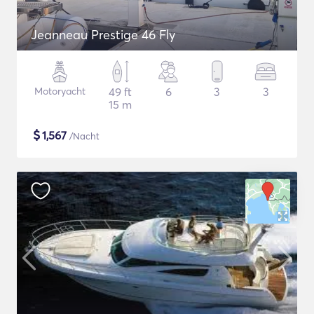
Jeanneau Prestige 46 Fly
Motoryacht
49 ft
6
3
3
15 m
$
1,567
/Nacht