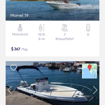
Marvel 19
Motorboot
19 ft
7
0
6 m
Kreuzfahrt
$
367
/Tag