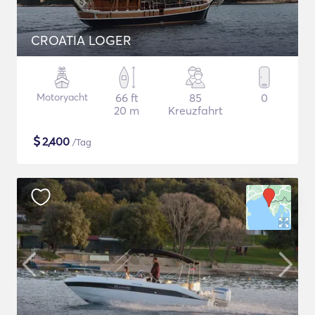
CROATIA LOGER
Motoryacht
66 ft
85
0
20 m
Kreuzfahrt
$
2,400
/Tag