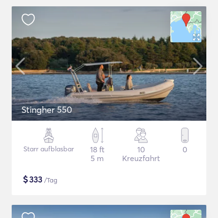
Stingher 550
Starr aufblasbar
18 ft
10
0
5 m
Kreuzfahrt
$
333
/Tag