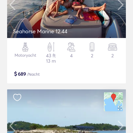
Seahorse Marine 12.44
Motoryacht
43 ft
4
2
2
13 m
$
689
/Nacht