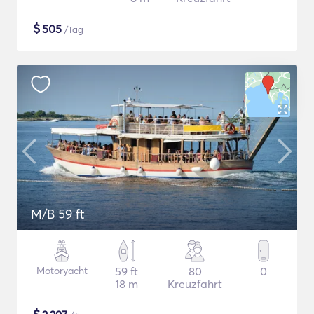
$
505
/Tag
M/B 59 ft
Motoryacht
59 ft
80
0
18 m
Kreuzfahrt