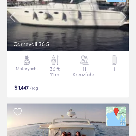
Carnevali 36 S
Motoryacht
36 ft
11
1
11 m
Kreuzfahrt
$
1,447
/Tag