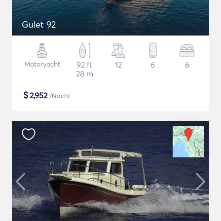
Gulet 92
Motoryacht
92 ft
12
6
6
28 m
$
2,952
/Nacht