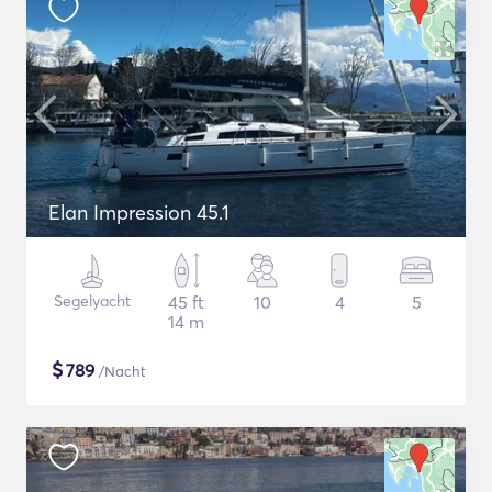
Elan Impression 45.1
Segelyacht
45 ft
10
4
5
14 m
$
789
/Nacht