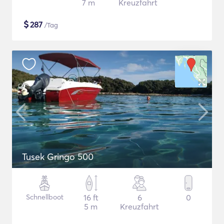
7 m
Kreuzfahrt
$
287
/Tag
Tusek Gringo 500
Schnellboot
16 ft
6
0
5 m
Kreuzfahrt