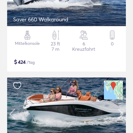
Saver 660 Walkaround
Mittelkonsole
23 ft
6
0
7 m
Kreuzfahrt
$
424
/Tag