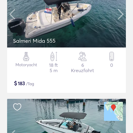
Salmeri Mida 555
Motoryacht
18 ft
6
0
5 m
Kreuzfahrt
$
183
/Tag