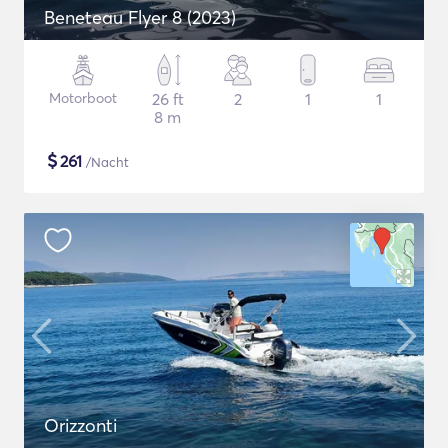
Beneteau Flyer 8 (2023)
Motorboot
26 ft
2
1
1
8 m
$
261
/Nacht
Orizzonti