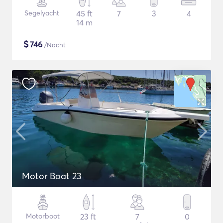
Segelyacht
45 ft
7
3
4
14 m
$
746
/Nacht
Motor Boat 23
Motorboot
23 ft
7
0