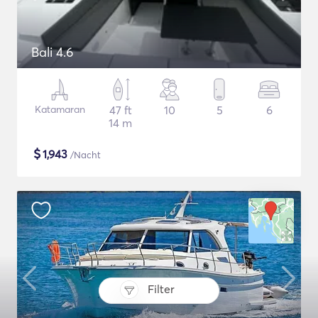
Bali 4.6
Katamaran
47 ft
10
5
6
14 m
$
1,943
/Nacht
Filter