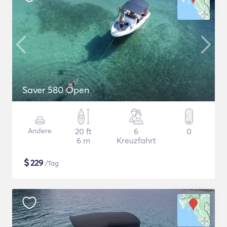
Saver 580 Open
Andere
20 ft
6
0
6 m
Kreuzfahrt
$
229
/Tag