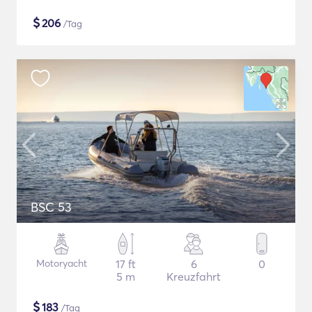
$
206
/Tag
BSC 53
Motoryacht
17 ft
6
0
5 m
Kreuzfahrt
$
183
/Tag