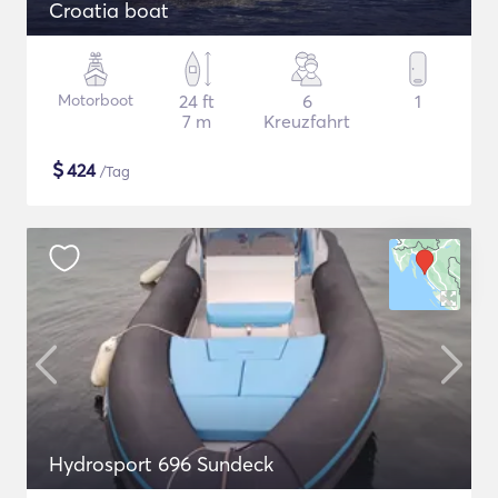
Croatia boat
Motorboot
24 ft
6
1
7 m
Kreuzfahrt
$
424
/Tag
Hydrosport 696 Sundeck