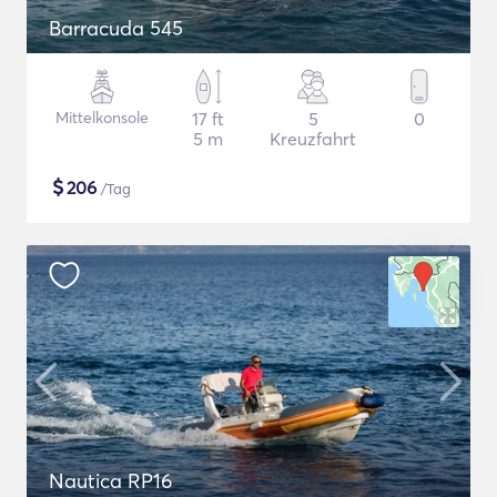
Barracuda 545
Mittelkonsole
17 ft
5
0
5 m
Kreuzfahrt
$
206
/Tag
Nautica RP16