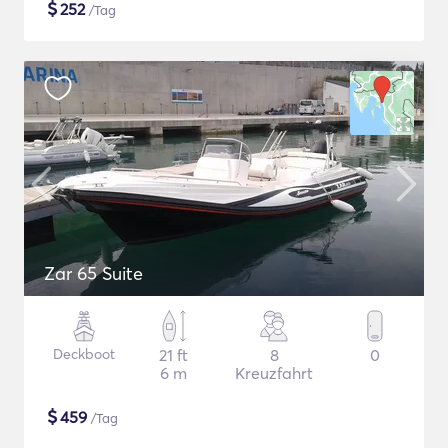
$
252
/Tag
Zar 65 Suite
Deckboot
21 ft
8
0
6 m
Kreuzfahrt
$
459
/Tag