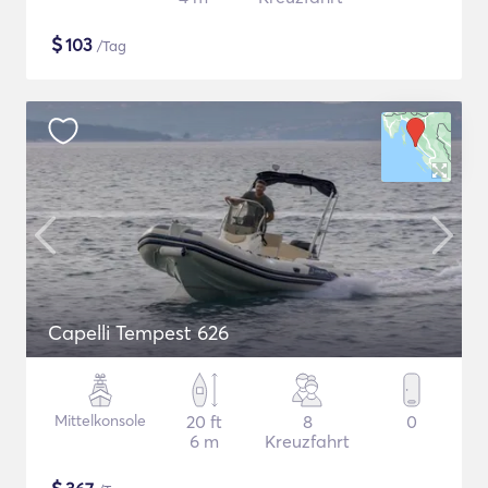
$
103
/Tag
Capelli Tempest 626
Mittelkonsole
20 ft
8
0
6 m
Kreuzfahrt