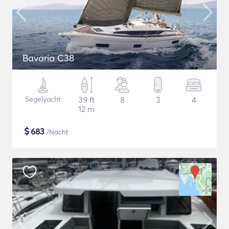
Bavaria C38
Segelyacht
39 ft
8
3
4
12 m
$
683
/Nacht