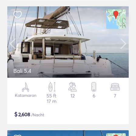
Bali 5.4
Katamaran
55 ft
12
6
7
17 m
$
2,608
/Nacht