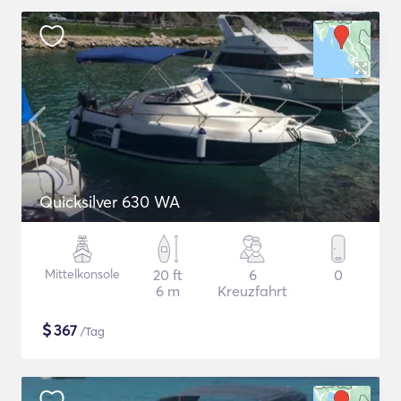
Quicksilver 630 WA
Mittelkonsole
20 ft
6
0
6 m
Kreuzfahrt
$
367
/Tag