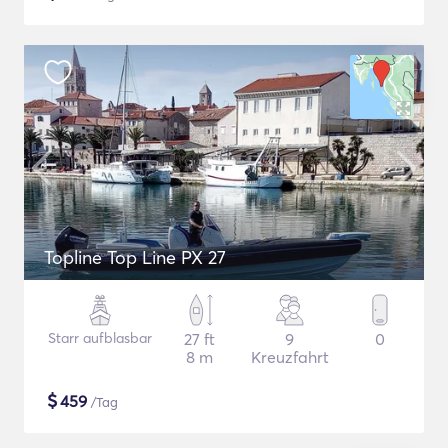
Topline Top Line PX 27
Starr aufblasbar
27 ft
9
0
8 m
Kreuzfahrt
$
459
/Tag