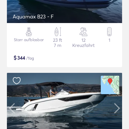
Aquamax B23 - F
Starr aufblasbar
23 ft
12
1
7 m
Kreuzfahrt
$
344
/Tag