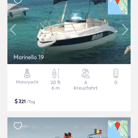
Marinello 19
Motoryacht
20 ft
6
0
6 m
Kreuzfahrt
$
321
/Tag