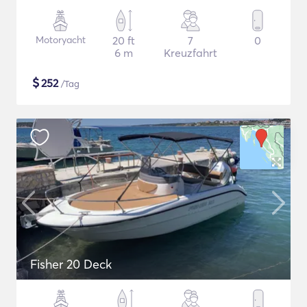
Motoryacht
20 ft
7
0
6 m
Kreuzfahrt
$
252
/Tag
Fisher 20 Deck