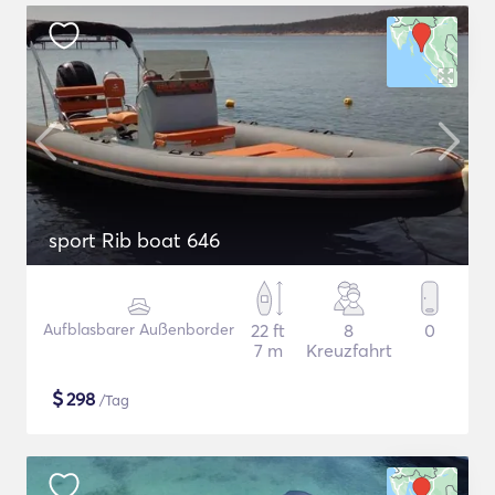
sport Rib boat 646
Aufblasbarer Außenborder
22 ft
8
0
7 m
Kreuzfahrt
$
298
/Tag