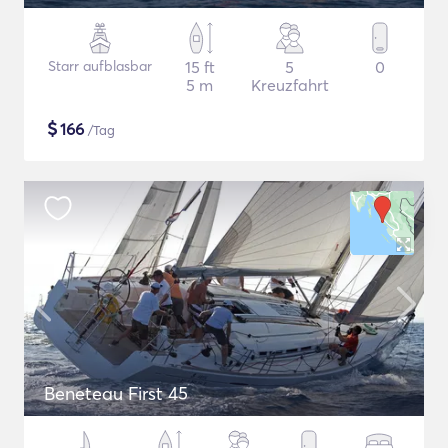
Starr aufblasbar
15 ft
5
0
5 m
Kreuzfahrt
$
166
/Tag
Beneteau First 45