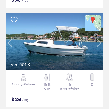
$
367
/Tag
Ven 501 K
Cuddy-Kabine
16 ft
6
0
5 m
Kreuzfahrt
$
206
/Tag