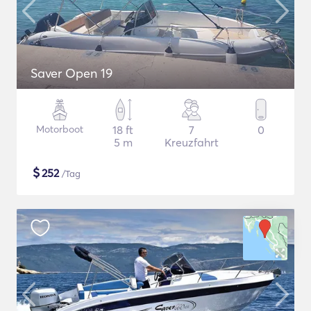
Saver Open 19
Motorboot
18 ft
7
0
5 m
Kreuzfahrt
$
252
/Tag