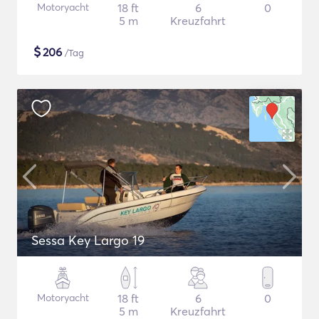
Motoryacht
18 ft
6
0
5 m
Kreuzfahrt
$
206
/Tag
Sessa Key Largo 19
Motoryacht
18 ft
6
0
5 m
Kreuzfahrt