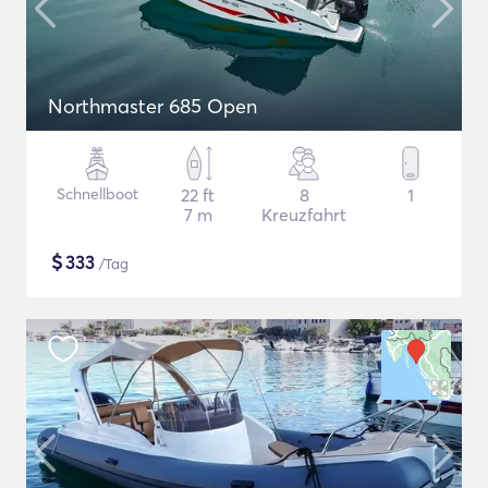
Northmaster 685 Open
Schnellboot
22 ft
8
1
7 m
Kreuzfahrt
$
333
/Tag