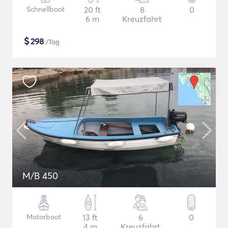
Schnellboot
20 ft
8
0
6 m
Kreuzfahrt
$
298
/Tag
M/B 450
Motorboot
13 ft
6
0
4 m
Kreuzfahrt