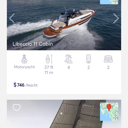
Libeccio 11 Cabin
Motoryacht
37 ft
4
2
2
11 m
$
746
/Nacht