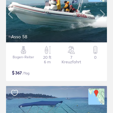
Asso 58
Bogen-Reiter
20 ft
7
0
6 m
Kreuzfahrt
$
367
/Tag