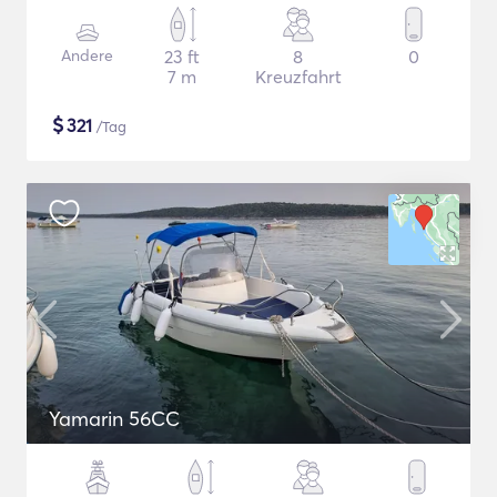
Andere
23 ft
8
0
7 m
Kreuzfahrt
$
321
/Tag
Yamarin 56CC