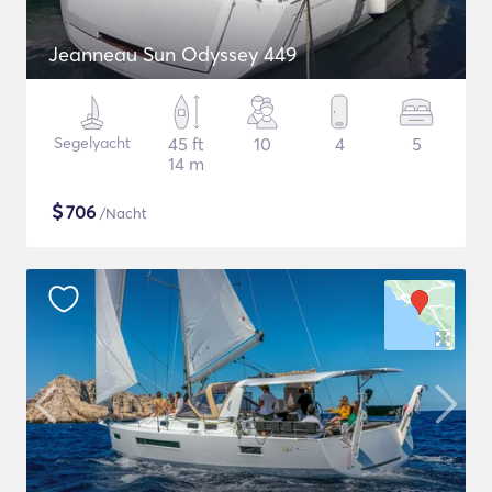
Jeanneau Sun Odyssey 449
Segelyacht
45 ft
10
4
5
14 m
$
706
/Nacht