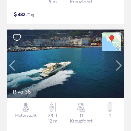
9 m
Kreuzfahrt
$
482
/Tag
Riva 38
Motoryacht
39 ft
11
1
12 m
Kreuzfahrt