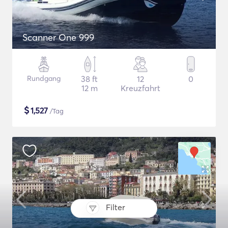
Scanner One 999
Rundgang
38 ft
12
0
12 m
Kreuzfahrt
$
1,527
/Tag
Filter