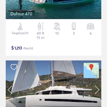
Dufour 470
Segelyacht
49 ft
10
5
6
15 m
$
1,213
/Nacht