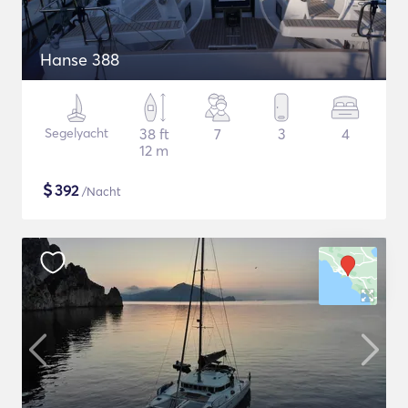
Hanse 388
Segelyacht
38 ft
7
3
4
12 m
$
392
/Nacht