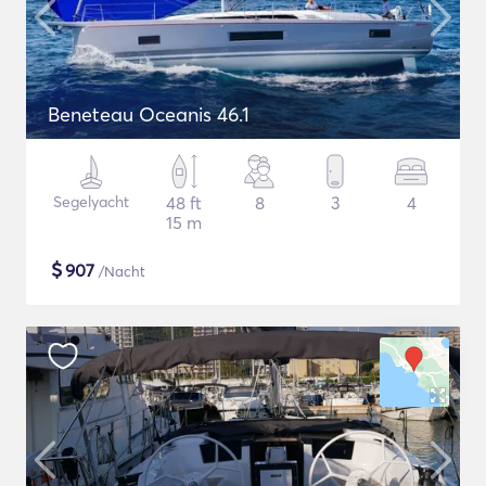
Beneteau Oceanis 46.1
Segelyacht
48 ft
8
3
4
15 m
$
907
/Nacht