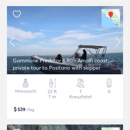
Gammone Predator 6.80 - Amalfi coast:
private tour to Positano with skipper
Motoryacht
23 ft
7
0
7 m
Kreuzfahrt
$
539
/Tag