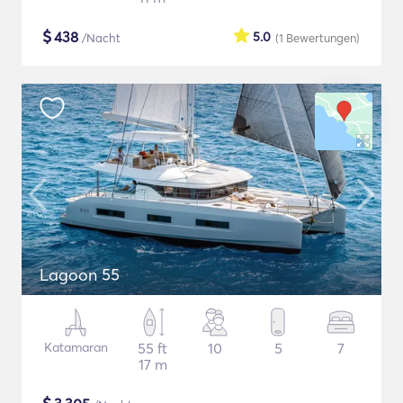
$
438
5.0
/Nacht
(1
Bewertungen
)
Lagoon 55
Katamaran
55 ft
10
5
7
17 m