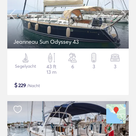
Jeanneau Sun Odyssey 43
Segelyacht
43 ft
6
3
3
13 m
$
229
/Nacht