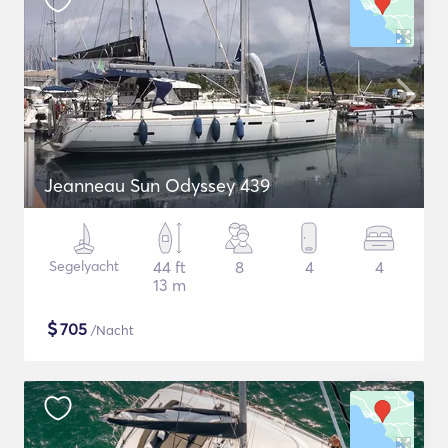
Jeanneau Sun Odyssey 439
Segelyacht
44 ft
8
4
4
13 m
$
705
/Nacht