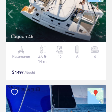
Lagoon 46
Katamaran
46 ft
12
6
6
14 m
$
1,497
/Nacht