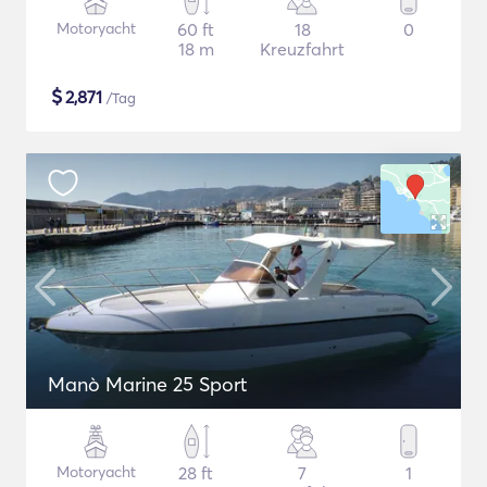
Motoryacht
60 ft
18
0
18 m
Kreuzfahrt
$
2,871
/Tag
Manò Marine 25 Sport
Motoryacht
28 ft
7
1