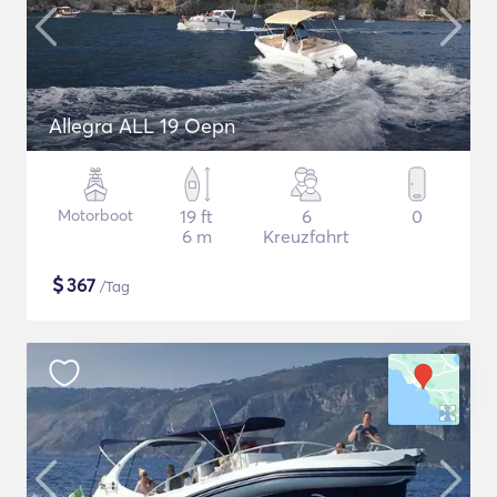
Allegra ALL 19 Oepn
Motorboot
19 ft
6
0
6 m
Kreuzfahrt
$
367
/Tag