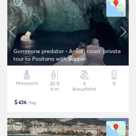
Gommone predator - Amalfi coast: private
tour to Positano with skipper
Motoryacht
20 ft
6
0
6 m
Kreuzfahrt
$
436
/Tag