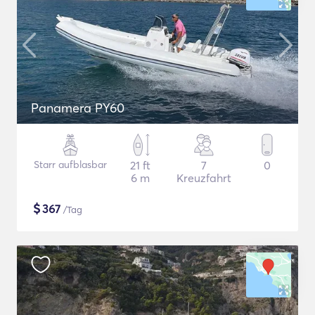
Panamera PY60
Starr aufblasbar
21 ft
7
0
6 m
Kreuzfahrt
$
367
/Tag