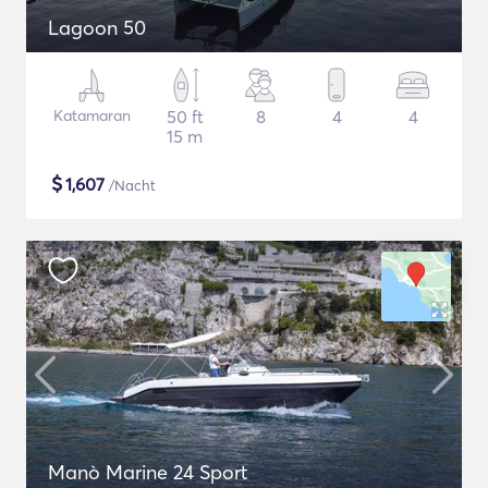
Lagoon 50
Katamaran
50 ft
8
4
4
15 m
$
1,607
/Nacht
Manò Marine 24 Sport