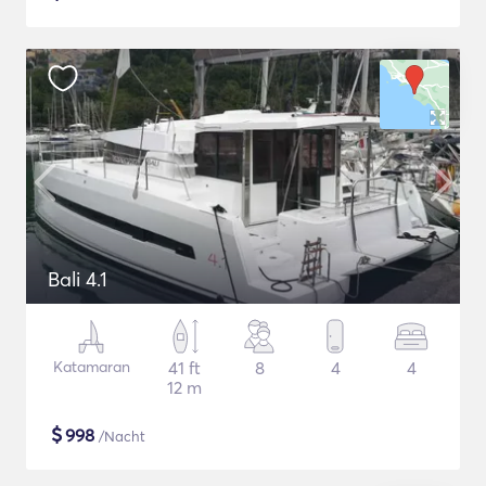
Bali 4.1
Katamaran
41 ft
8
4
4
12 m
$
998
/Nacht