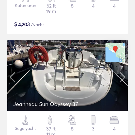
Katamaran
62 ft
8
4
4
19 m
$
4,203
/Nacht
Jeanneau Sun Odyssey 37
Segelyacht
37 ft
8
3
4
11 m