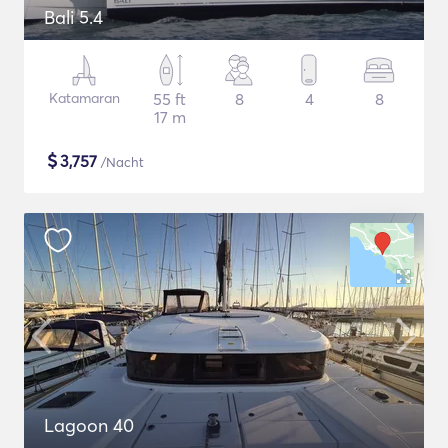
Bali 5.4
Katamaran
55 ft
8
4
8
17 m
$
3,757
/Nacht
Lagoon 40