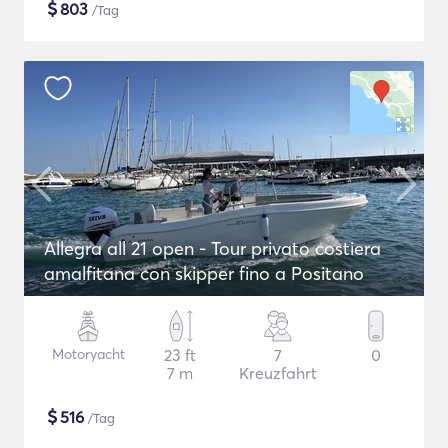
$
803
/Tag
Allegra all 21 open - Tour privato costiera
amalfitana con skipper fino a Positano
Motoryacht
23 ft
7
0
7 m
Kreuzfahrt
$
516
/Tag