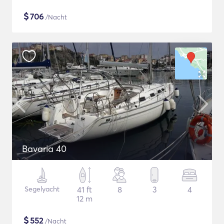
$
706
/Nacht
Bavaria 40
Segelyacht
41 ft
8
3
4
12 m
$
552
/Nacht