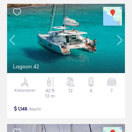
Lagoon 42
Katamaran
42 ft
12
6
7
13 m
$
1,148
/Nacht