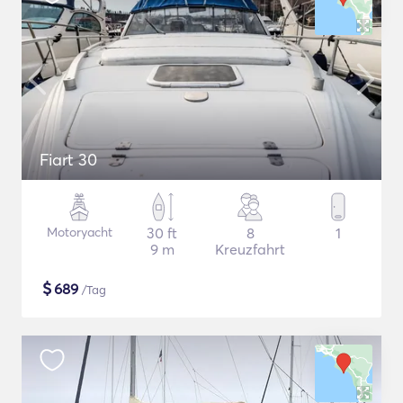
Fiart 30
Motoryacht
30 ft
8
1
9 m
Kreuzfahrt
$
689
/Tag