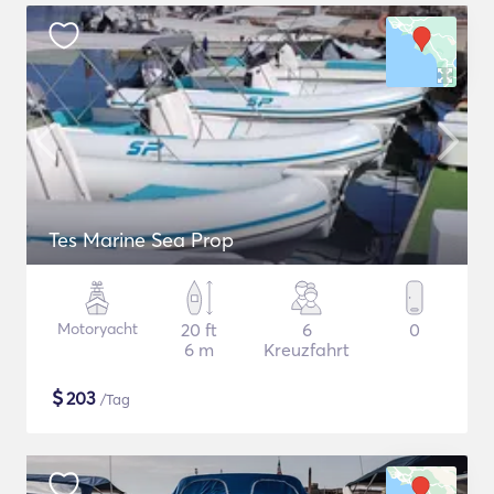
Tes Marine Sea Prop
Motoryacht
20 ft
6
0
6 m
Kreuzfahrt
$
203
/Tag