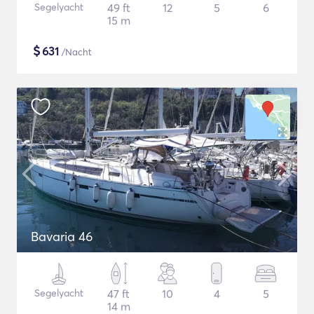
Segelyacht
49 ft
12
5
6
15 m
$
631
/Nacht
Bavaria 46
Segelyacht
47 ft
10
4
5
14 m