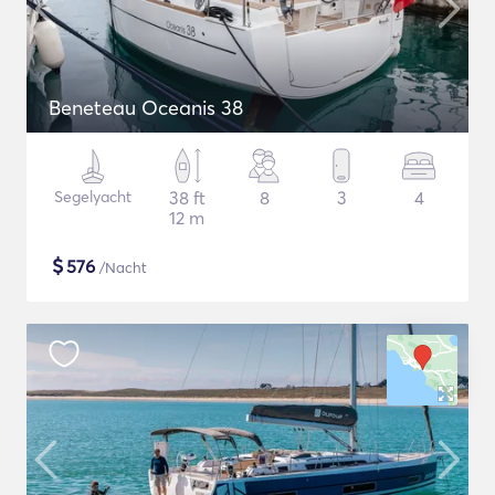
Beneteau Oceanis 38
Segelyacht
38 ft
8
3
4
12 m
$
576
/Nacht