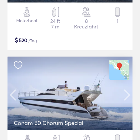
Motorboot
24 ft
8
1
7 m
Kreuzfahrt
$
520
/Tag
Conam 60 Chorum Special