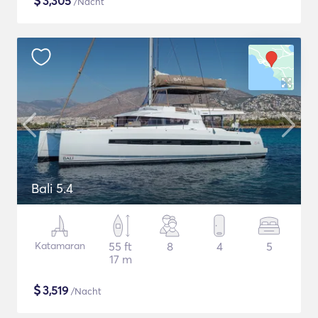
$
3,305
/Nacht
Bali 5.4
Katamaran
55 ft
8
4
5
17 m
$
3,519
/Nacht