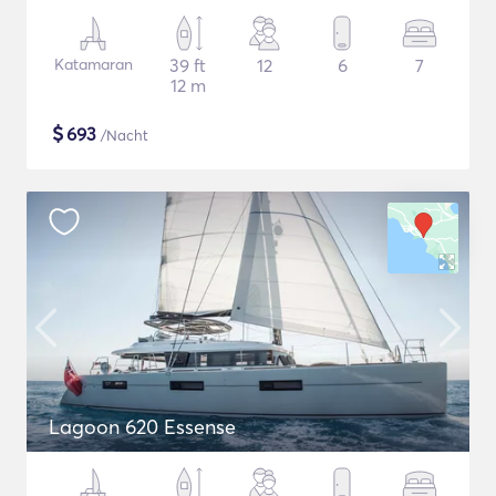
Katamaran
39 ft
12
6
7
12 m
$
693
/Nacht
Lagoon 620 Essense