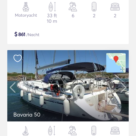
Motoryacht
33 ft
6
2
2
10 m
$
861
/Nacht
Bavaria 50