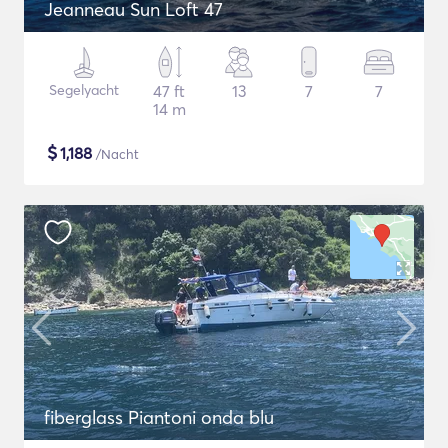
Jeanneau Sun Loft 47
Segelyacht
47 ft
13
7
7
14 m
$
1,188
/Nacht
fiberglass Piantoni onda blu