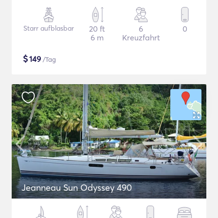
Starr aufblasbar
20 ft
6
0
6 m
Kreuzfahrt
$
149
/Tag
Jeanneau Sun Odyssey 490