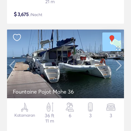
21 m
$
3,675
/Nacht
Fountaine Pajot Mahe 36
Katamaran
36 ft
6
3
3
11 m