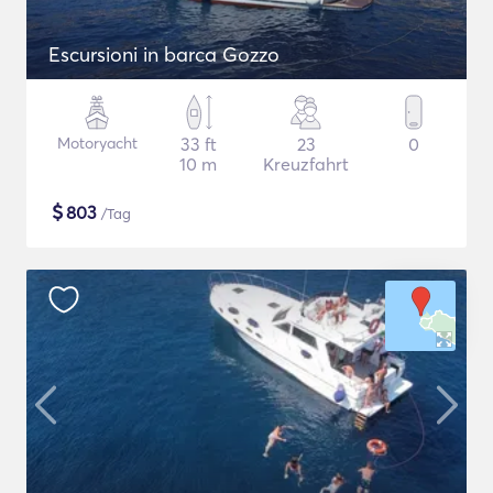
Escursioni in barca Gozzo
Motoryacht
33 ft
23
0
10 m
Kreuzfahrt
$
803
/Tag