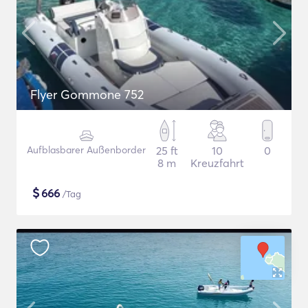
Flyer Gommone 752
Aufblasbarer Außenborder
25 ft
10
0
8 m
Kreuzfahrt
$
666
/Tag