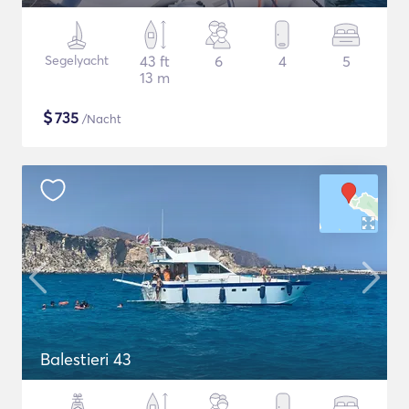
Segelyacht
43 ft
6
4
5
13 m
$
735
/Nacht
Balestieri 43