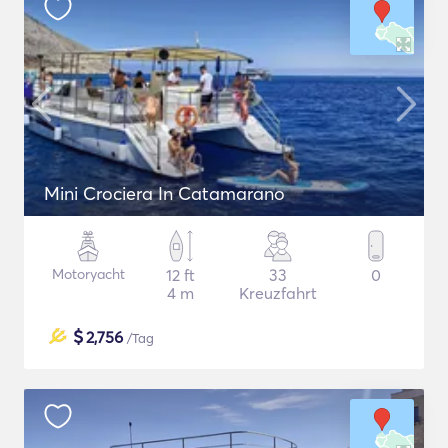
Mini Crociera In Catamarano
Motoryacht
12 ft
33
0
4 m
Kreuzfahrt
$
2,756
/Tag