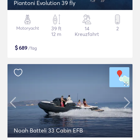
Piantoni Evolution 39 fly
Motoryacht
39 ft
14
2
12 m
Kreuzfahrt
$
689
/Tag
Noah Batteli 33 Cabin EFB