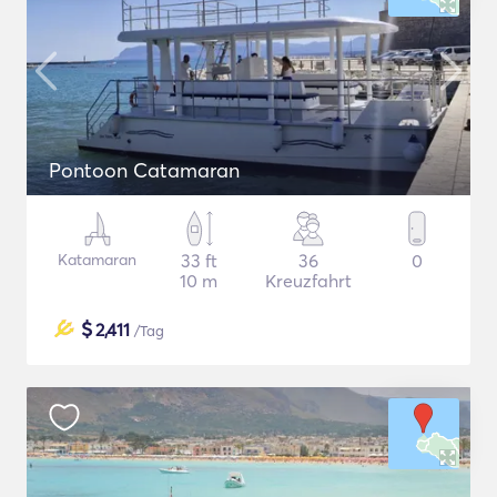
Pontoon Catamaran
Katamaran
33 ft
36
0
10 m
Kreuzfahrt
$
2,411
/Tag