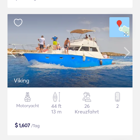
Viking
Motoryacht
44 ft
26
2
13 m
Kreuzfahrt
$
1,607
/Tag