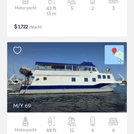
Motoryacht
43 ft
5
2
3
13 m
$
1,722
/Nacht
M/Y 69
Motoryacht
69 ft
12
4
6