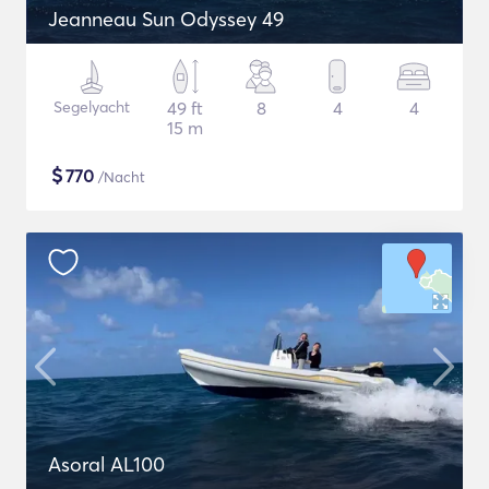
Jeanneau Sun Odyssey 49
Segelyacht
49 ft
8
4
4
15 m
$
770
/Nacht
Asoral AL100