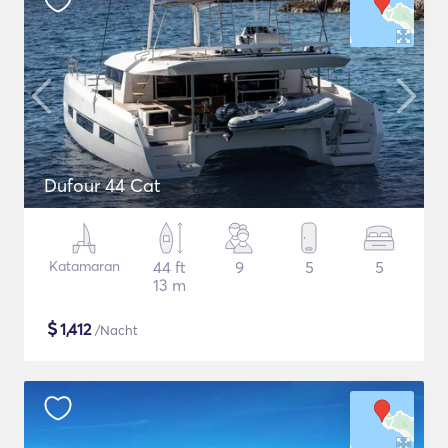
Dufour 44 Cat
Katamaran
44 ft
9
5
5
13 m
$
1,412
/Nacht