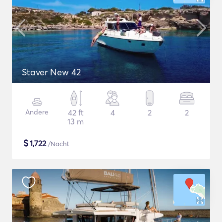
Staver New 42
Andere
42 ft
4
2
2
13 m
$
1,722
/Nacht