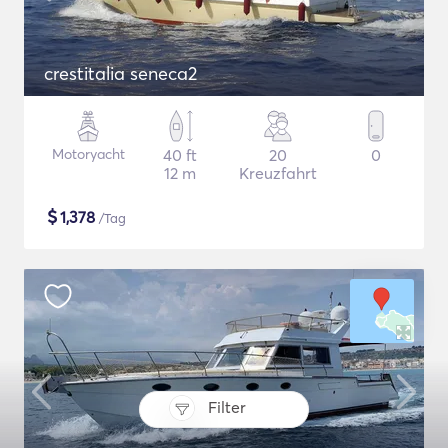
crestitalia seneca2
Motoryacht
40 ft
20
0
12 m
Kreuzfahrt
$
1,378
/Tag
Filter