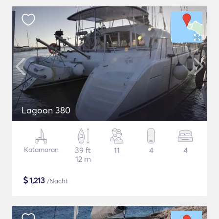
Lagoon 380
Katamaran
39 ft
11
4
4
12 m
$
1,213
/Nacht