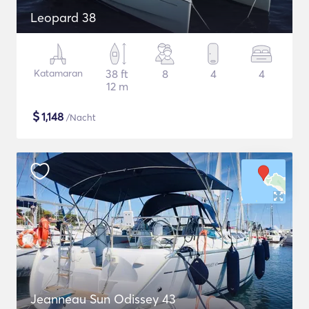
Leopard 38
Katamaran
38 ft
8
4
4
12 m
$
1,148
/Nacht
Jeanneau Sun Odissey 43