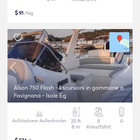
$
91
/Tag
Alson 750 Flash - Escursioni in gommone a
Favignana - Isole Eg
Aufblasbarer Außenborder
25 ft
8
0
8 m
Kreuzfahrt