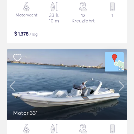
Motoryacht
33 ft
12
1
10 m
Kreuzfahrt
$
1,378
/Tag
Motor 33'