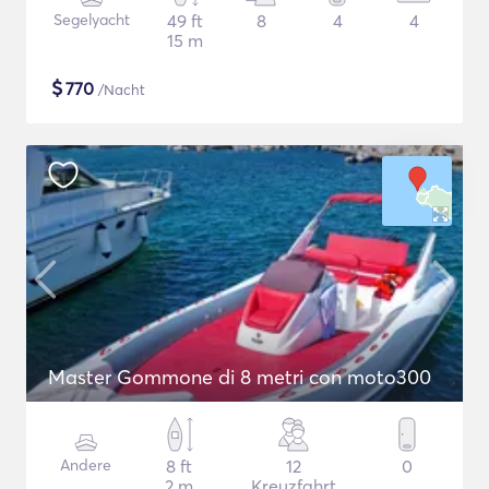
Segelyacht
49 ft
8
4
4
15 m
$
770
/Nacht
Master Gommone di 8 metri con moto300
Andere
8 ft
12
0
2 m
Kreuzfahrt