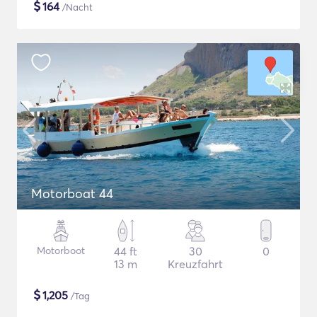
$
164
/Nacht
Motorboat 44
Motorboot
44 ft
30
0
13 m
Kreuzfahrt
$
1,205
/Tag