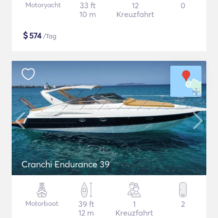
Motoryacht
33 ft
12
0
10 m
Kreuzfahrt
$
574
/Tag
Cranchi Endurance 39
Motorboot
39 ft
1
2
12 m
Kreuzfahrt