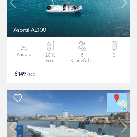
Asoral AL100
Andere
20 ft
6
0
6 m
Kreuzfahrt
$
149
/Tag