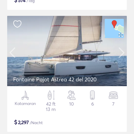
$
574
/Tag
Fontaine Pajot Astrea 42 del 2020
Katamaran
42 ft
10
6
7
13 m
$
2,297
/Nacht