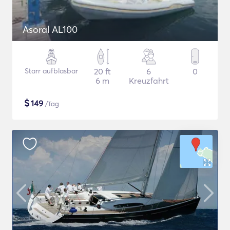
Asoral AL100
Starr aufblasbar
20 ft
6
0
6 m
Kreuzfahrt
$
149
/Tag