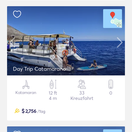
Day Trip Catamarano
Katamaran
12 ft
33
0
4 m
Kreuzfahrt
$
2,756
/Tag