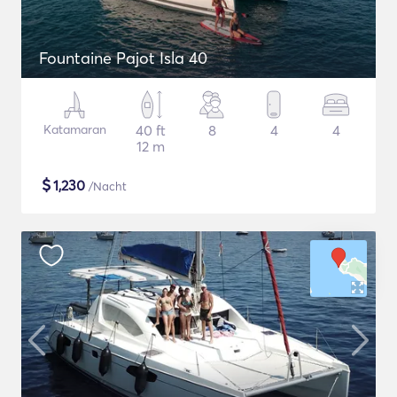
Fountaine Pajot Isla 40
Katamaran
40 ft
8
4
4
12 m
$
1,230
/Nacht