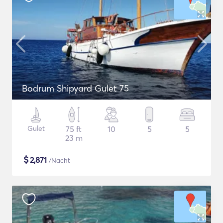
Bodrum Shipyard Gulet 75
Gulet
75 ft
10
5
5
23 m
$
2,871
/Nacht