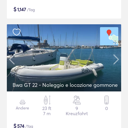
$
1,147
/Tag
Bwa GT 22 - Noleggio e locazione gommone
Andere
23 ft
9
0
7 m
Kreuzfahrt
$
574
/Tag