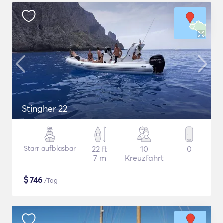
Stingher 22
Starr aufblasbar
22 ft
10
0
7 m
Kreuzfahrt
$
746
/Tag