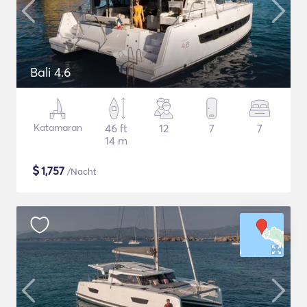
Bali 4.6
Katamaran
46 ft
12
7
7
14 m
$
1,757
/Nacht