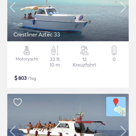
Crestliner Aztec 33
Motoryacht
33 ft
12
0
10 m
Kreuzfahrt
$
803
/Tag