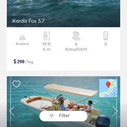
Kardis Fox 5.7
Andere
19 ft
6
0
6 m
Kreuzfahrt
$
298
/Tag
Filter