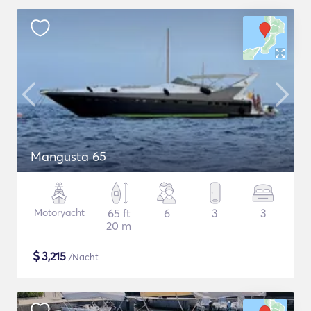
Mangusta 65
Motoryacht
65 ft
6
3
3
20 m
$
3,215
/Nacht