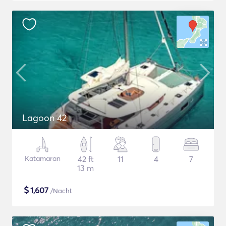
Lagoon 42
Katamaran
42 ft
11
4
7
13 m
$
1,607
/Nacht