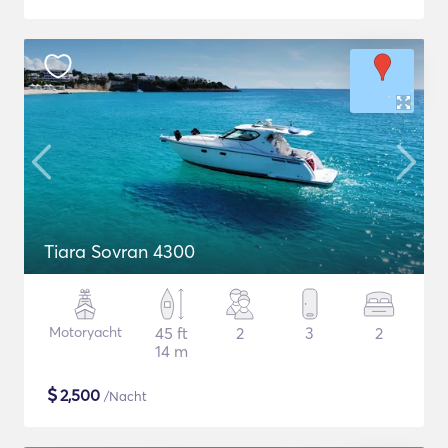
Tiara Sovran 4300
Motoryacht
45 ft
2
3
2
14 m
$
2,500
/Nacht