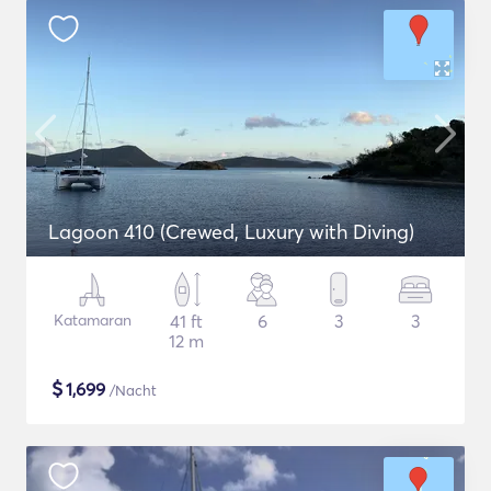
Lagoon 410 (Crewed, Luxury with Diving)
Katamaran
41 ft
6
3
3
12 m
$
1,699
/Nacht