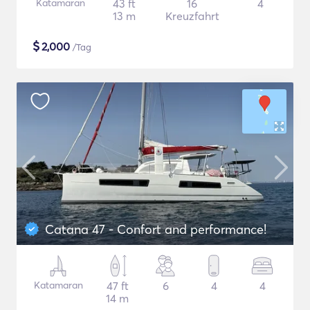
Katamaran
43 ft
16
4
13 m
Kreuzfahrt
$
2,000
/Tag
Catana 47 - Confort and performance!
Katamaran
47 ft
6
4
4
14 m