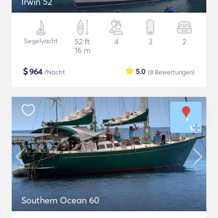
Irwin 52
Segelyacht
52 ft
4
3
2
16 m
$
964
5.0
/Nacht
(8
Bewertungen
)
Southern Ocean 60