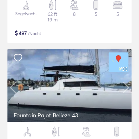
Segelyacht
62 ft
8
5
5
19 m
$
497
/Nacht
Fountain Pajot Belieze 43