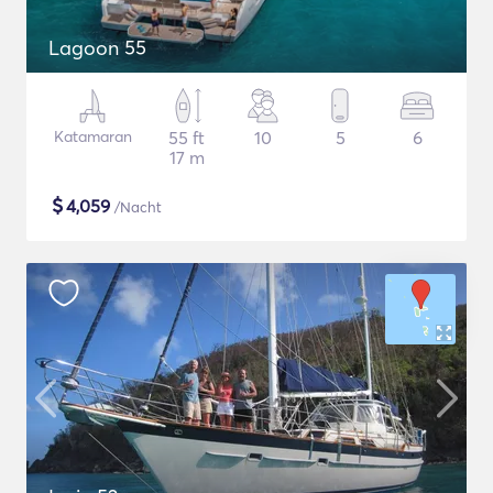
Lagoon 55
Katamaran
55 ft
10
5
6
17 m
$
4,059
/Nacht