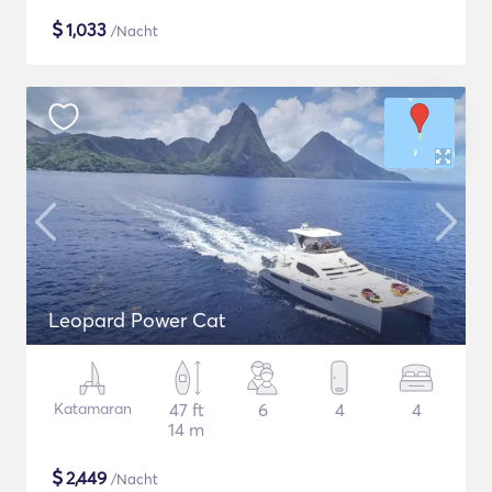
$
1,033
/Nacht
Leopard Power Cat
Katamaran
47 ft
6
4
4
14 m
$
2,449
/Nacht