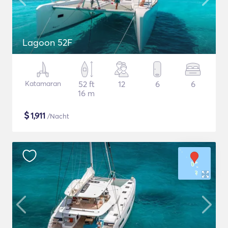
Lagoon 52F
Katamaran
52 ft
12
6
6
16 m
$
1,911
/Nacht