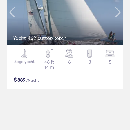
Yacht 462 cutter/ketch
Segelyacht
46 ft
6
3
5
14 m
$
889
/Nacht