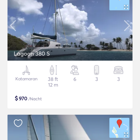
Lagoon 380 S
Katamaran
38 ft
6
3
3
12 m
$
970
/Nacht