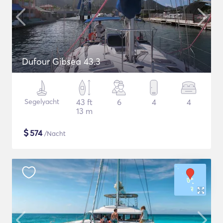
Dufour Gibsea 43.3
Segelyacht
43 ft
6
4
4
13 m
$
574
/Nacht