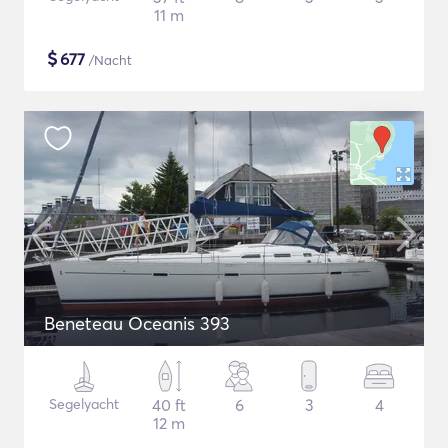
11 m
$
677
/Nacht
Beneteau Oceanis 393
Segelyacht
40 ft
6
3
4
12 m