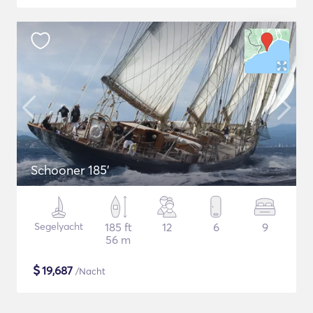
Schooner 185'
Segelyacht
185 ft
12
6
9
56 m
$
19,687
/Nacht