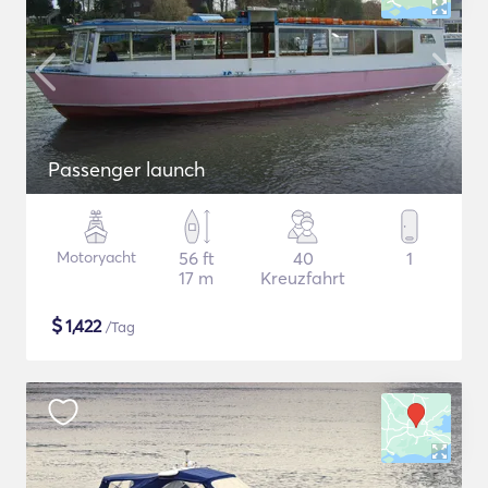
Passenger launch
Motoryacht
56 ft
40
1
17 m
Kreuzfahrt
$
1,422
/Tag