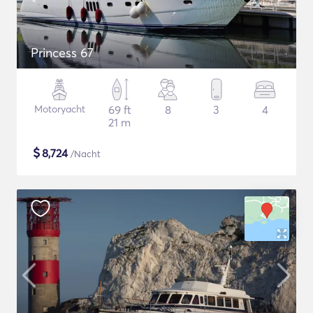
Princess 67
Motoryacht
69 ft
8
3
4
21 m
$
8,724
/Nacht