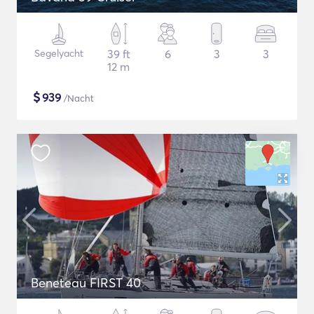
Segelyacht
39 ft
6
3
3
12 m
$
939
/Nacht
Beneteau FIRST 40