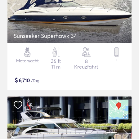
Sunseeker Superhawk 34
Motoryacht
35 ft
8
1
11 m
Kreuzfahrt
$
6,710
/Tag