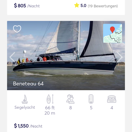
$
805
5.0
/Nacht
(19
Bewertungen
)
Beneteau 64
Segelyacht
66 ft
8
5
4
20 m
$
1,550
/Nacht