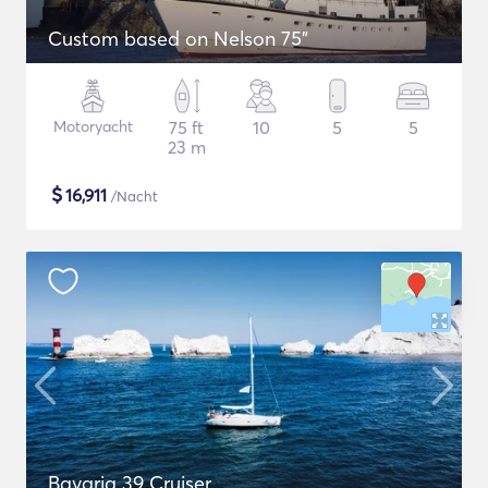
Custom based on Nelson 75"
Motoryacht
75 ft
10
5
5
23 m
$
16,911
/Nacht
Bavaria 39 Cruiser