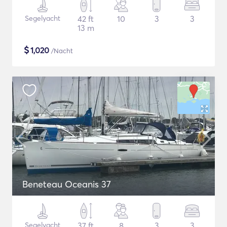
Segelyacht
42 ft
10
3
3
13 m
$
1,020
/Nacht
Beneteau Oceanis 37
Segelyacht
37 ft
8
3
3