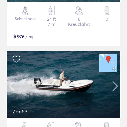
Schnellboot
24 ft
8
0
7 m
Kreuzfahrt
$
976
/Tag
Zar 53