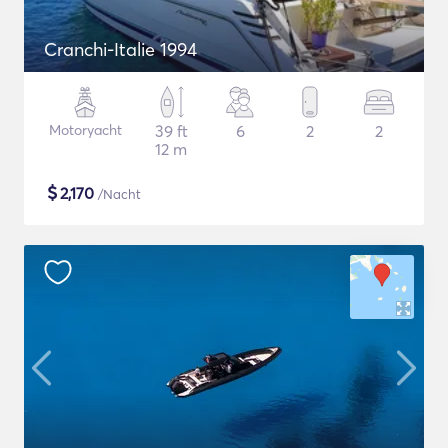
Cranchi-Italie 1994
Motoryacht
39 ft
6
2
2
12 m
$
2,170
/Nacht