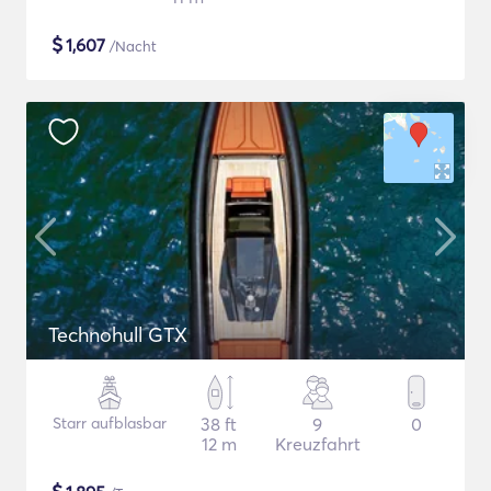
$
1,607
/Nacht
Technohull GTX
Starr aufblasbar
38 ft
9
0
12 m
Kreuzfahrt