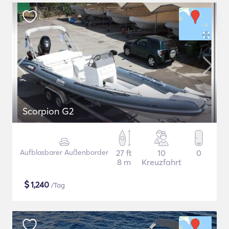
Scorpion G2
Aufblasbarer Außenborder
27 ft
10
0
8 m
Kreuzfahrt
$
1,240
/Tag