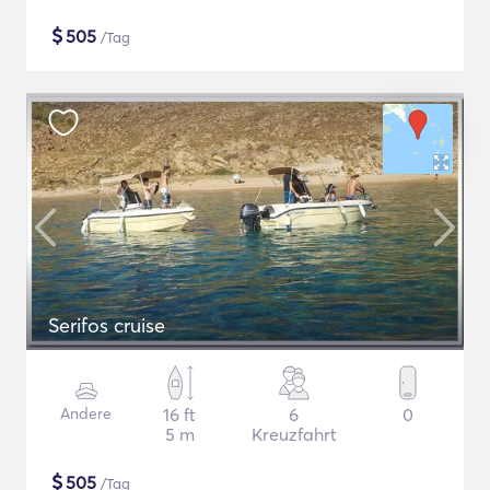
$
505
/Tag
Serifos cruise
Andere
16 ft
6
0
5 m
Kreuzfahrt
$
505
/Tag