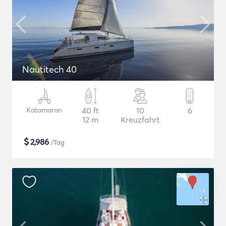
Nautitech 40
Katamaran
40 ft
10
6
12 m
Kreuzfahrt
$
2,986
/Tag