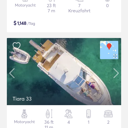
Motoryacht
23 ft
7
0
7 m
Kreuzfahrt
$
1,148
/Tag
Tiara 33
Motoryacht
36 ft
4
1
2
11 m