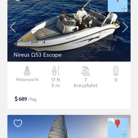
Nireus Ω53 Escape
Motoryacht
17 ft
7
0
5 m
Kreuzfahrt
$
689
/Tag