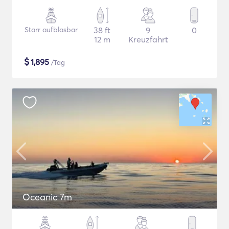
Starr aufblasbar
38 ft
9
0
12 m
Kreuzfahrt
$
1,895
/Tag
Oceanic 7m