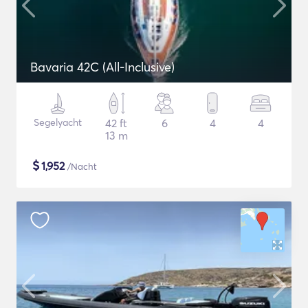
Bavaria 42C (All-Inclusive)
Segelyacht
42 ft
6
4
4
13 m
$
1,952
/Nacht