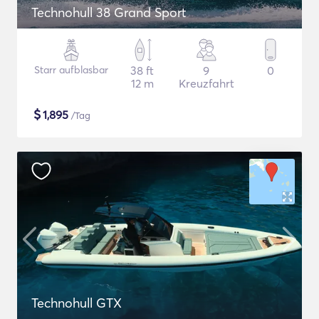
Technohull 38 Grand Sport
Starr aufblasbar
38 ft
9
0
12 m
Kreuzfahrt
$
1,895
/Tag
Technohull GTX