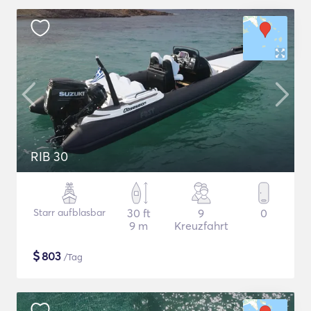
RIB 30
Starr aufblasbar
30 ft
9
0
9 m
Kreuzfahrt
$
803
/Tag