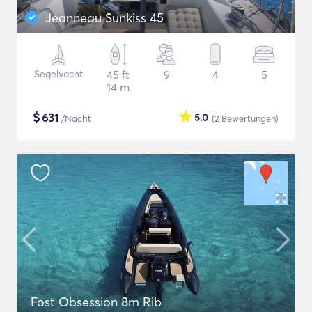
Jeanneau Sunkiss 45
Segelyacht
45 ft
9
4
5
14 m
$
631
5.0
/Nacht
(2
Bewertungen
)
Fost Obsession 8m Rib