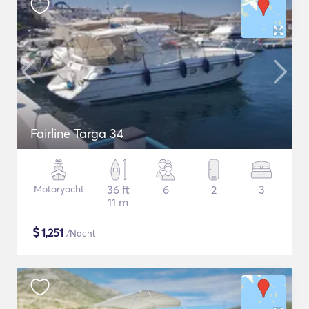
Fairline Targa 34
Motoryacht
36 ft
6
2
3
11 m
$
1,251
/Nacht