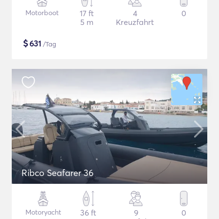
Motorboot
17 ft
4
0
5 m
Kreuzfahrt
$
631
/Tag
Ribco Seafarer 36
Motoryacht
36 ft
9
0