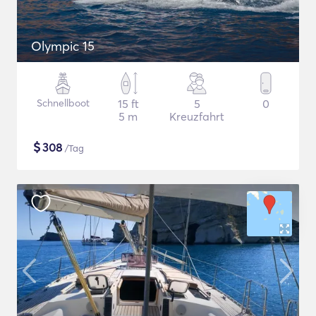
Olympic 15
Schnellboot
15 ft
5
0
5 m
Kreuzfahrt
$
308
/Tag