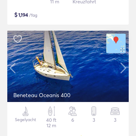
11 m
Kreuzfahrt
$
1,194
/Tag
Beneteau Oceanis 400
Segelyacht
40 ft
6
3
3
12 m