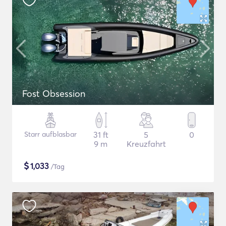
Fost Obsession
Starr aufblasbar
31 ft
5
0
9 m
Kreuzfahrt
$
1,033
/Tag