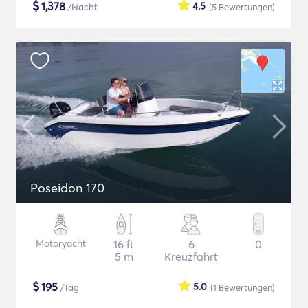
$
1,378
4.5
/Nacht
(5
Bewertungen
)
Poseidon 170
Motoryacht
16 ft
6
0
5 m
Kreuzfahrt
$
195
5.0
/Tag
(1
Bewertungen
)