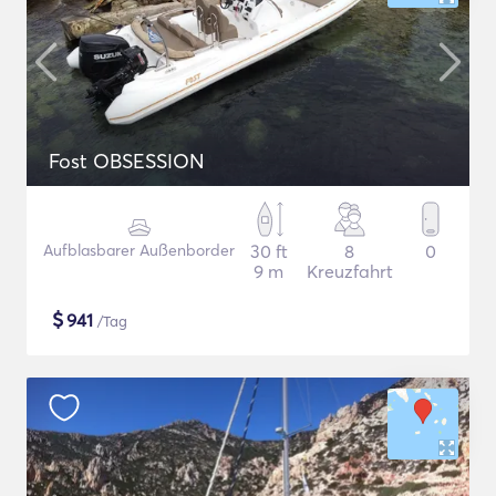
Fost OBSESSION
Aufblasbarer Außenborder
30 ft
8
0
9 m
Kreuzfahrt
$
941
/Tag