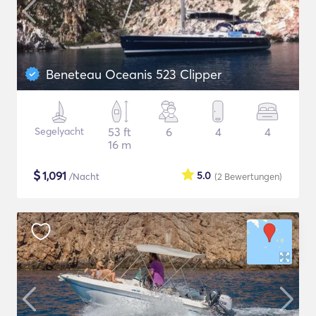
Beneteau Oceanis 523 Clipper
Segelyacht
53 ft
6
4
4
16 m
$
1,091
5.0
/Nacht
(2
Bewertungen
)