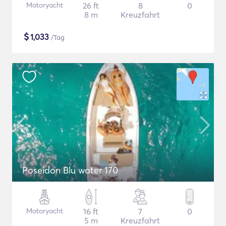
Motoryacht
26 ft
8
0
8 m
Kreuzfahrt
$
1,033
/Tag
Poseidon Blu water 170
Motoryacht
16 ft
7
0
5 m
Kreuzfahrt