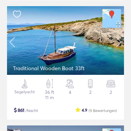
Traditional Wooden Boat 33ft
Segelyacht
36 ft
4
2
2
11 m
$
861
4.9
/Nacht
(9
Bewertungen
)