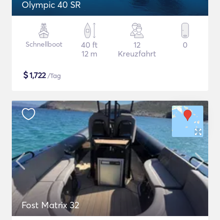
Olympic 40 SR
Schnellboot
40 ft
12
0
12 m
Kreuzfahrt
$
1,722
/Tag
Fost Matrix 32