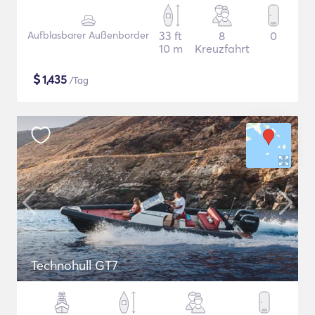
Aufblasbarer Außenborder
33 ft
8
0
10 m
Kreuzfahrt
$
1,435
/Tag
Technohull GT7