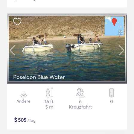
Poseidon Blue Water
Andere
16 ft
6
0
5 m
Kreuzfahrt
$
505
/Tag