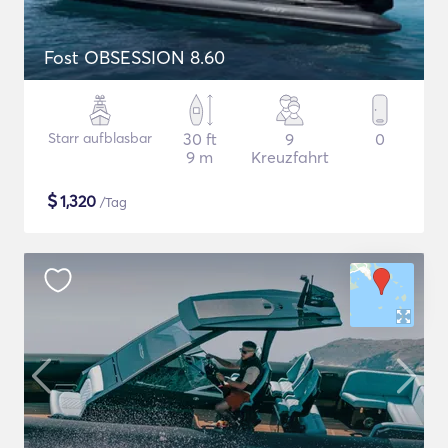
Fost OBSESSION 8.60
Starr aufblasbar
30 ft
9
0
9 m
Kreuzfahrt
$
1,320
/Tag