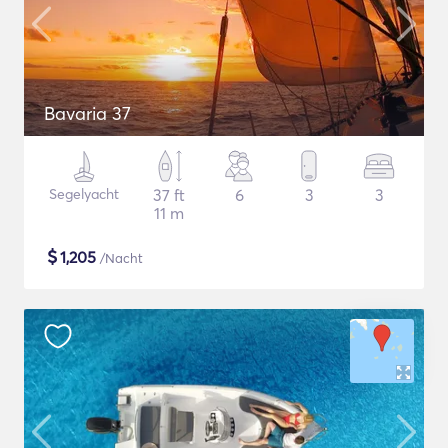
Bavaria 37
Segelyacht
37 ft
6
3
3
11 m
$
1,205
/Nacht