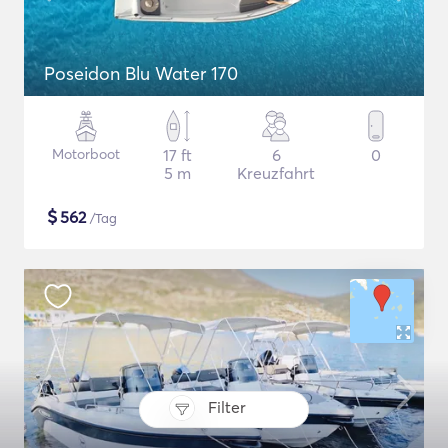
Poseidon Blu Water 170
Motorboot
17 ft
6
0
5 m
Kreuzfahrt
$
562
/Tag
Filter