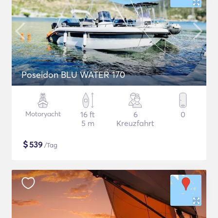
Poseidon BLU WATER 170
Motoryacht
16 ft
6
0
5 m
Kreuzfahrt
$
539
/Tag