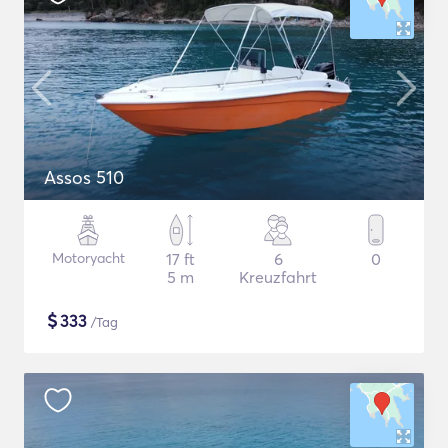
Assos 510
Motoryacht
17 ft
6
0
5 m
Kreuzfahrt
$
333
/Tag