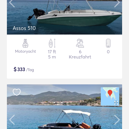
Assos 510
Motoryacht
17 ft
6
0
5 m
Kreuzfahrt
$
333
/Tag