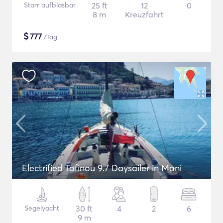
Starr aufblasbar
25 ft
12
0
8 m
Kreuzfahrt
$
777
/Tag
Electrified Tofinou 9.7 Daysailer in Mani
Segelyacht
30 ft
4
2
6
9 m