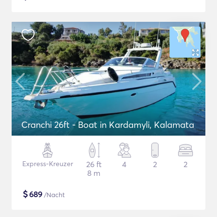
Cranchi 26ft - Boat in Kardamyli, Kalamata
Express-Kreuzer
26 ft
4
2
2
8 m
$
689
/Nacht