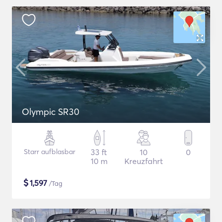
Olympic SR30
Starr aufblasbar
33 ft
10
0
10 m
Kreuzfahrt
$
1,597
/Tag