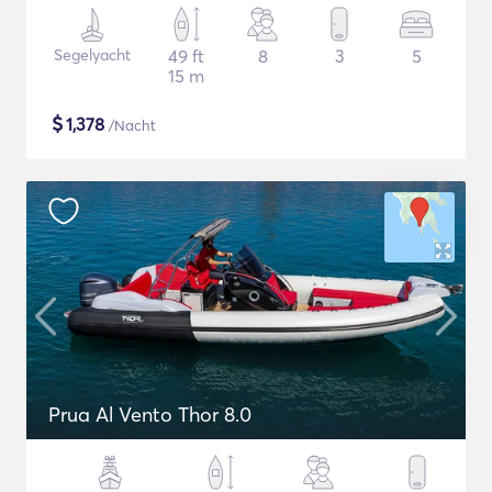
Segelyacht
49 ft
8
3
5
15 m
$
1,378
/Nacht
Prua Al Vento Thor 8.0