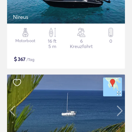
Nireus
Motorboot
16 ft
6
0
5 m
Kreuzfahrt
$
367
/Tag