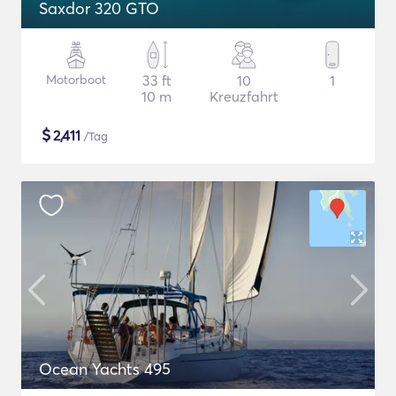
Saxdor 320 GTO
Motorboot
33 ft
10
1
10 m
Kreuzfahrt
$
2,411
/Tag
Ocean Yachts 495