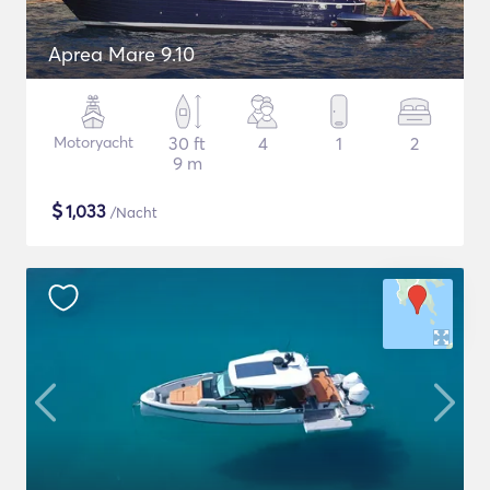
Aprea Mare 9.10
Motoryacht
30 ft
4
1
2
9 m
$
1,033
/Nacht