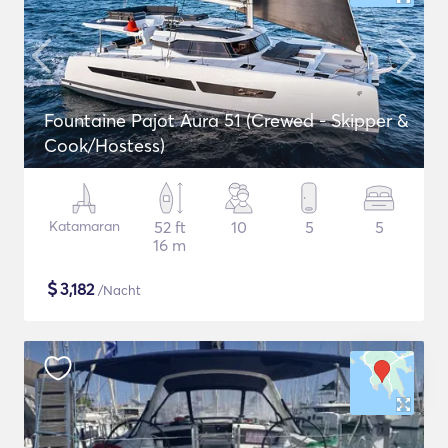
Fountaine Pajot Aura 51 (Crewed - Skipper &
Cook/Hostess)
Katamaran
52 ft
10
5
5
16 m
$
3,182
/Nacht