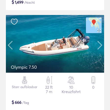
$
1,499
/Nacht
Olympic 7.50
Starr aufblasbar
22 ft
10
0
7 m
Kreuzfahrt
$
666
/Tag