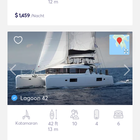
12 m
$
1,459
/Nacht
Lagoon 42
Katamaran
42 ft
10
4
6
13 m