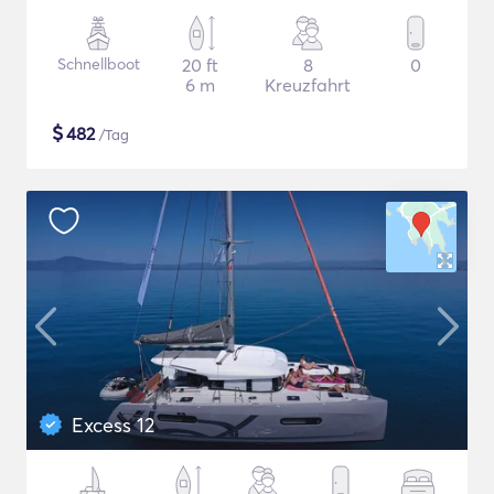
Schnellboot
20 ft
8
0
6 m
Kreuzfahrt
$
482
/Tag
Excess 12