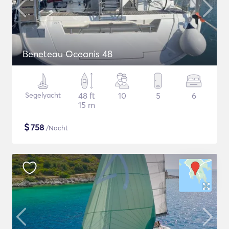
Beneteau Oceanis 48
Segelyacht
48 ft
10
5
6
15 m
$
758
/Nacht