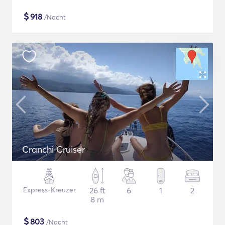
$
918
/Nacht
Cranchi Cruiser
Express-Kreuzer
26 ft
6
1
2
8 m
$
803
/Nacht