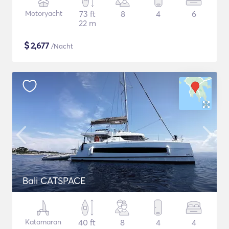
Motoryacht
73 ft
8
4
6
22 m
$
2,677
/Nacht
Bali CATSPACE
Katamaran
40 ft
8
4
4