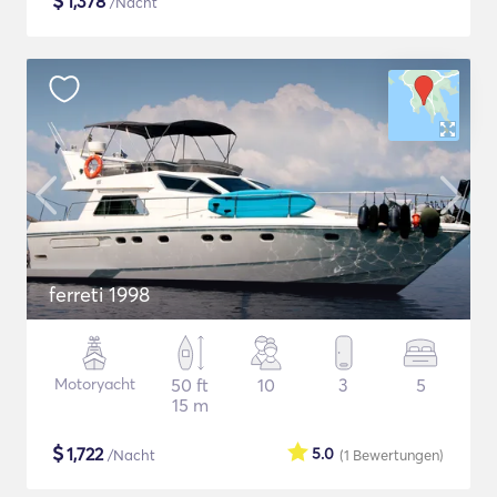
$
1,378
/Nacht
ferreti 1998
Motoryacht
50 ft
10
3
5
15 m
$
1,722
5.0
/Nacht
(1
Bewertungen
)