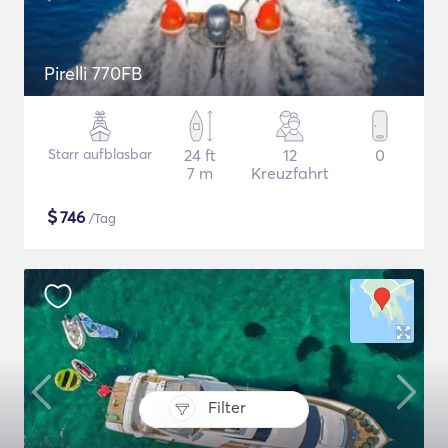
Pirelli 770FB
Starr aufblasbar
24 ft
12
0
7 m
Kreuzfahrt
$
746
/Tag
Filter