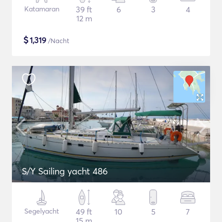
Katamaran
39 ft
6
3
4
12 m
$
1,319
/Nacht
S/Y Sailing yacht 486
Segelyacht
49 ft
10
5
7
15 m