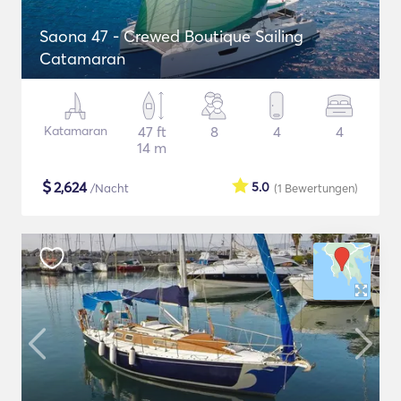
Saona 47 - Crewed Boutique Sailing
Catamaran
Katamaran
47 ft
8
4
4
14 m
$
2,624
5.0
/Nacht
(1
Bewertungen
)