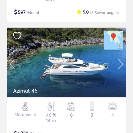
$
597
5.0
/Nacht
(3
Bewertungen
)
Azimut 46
Motoryacht
46 ft
6
3
4
14 m