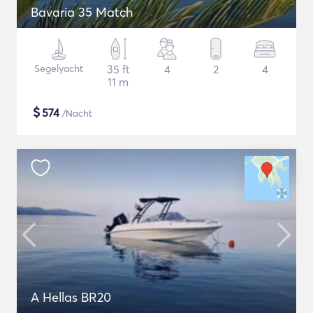
Bavaria 35 Match
Segelyacht
35 ft
4
2
4
11 m
$
574
/Nacht
A Hellas BR20