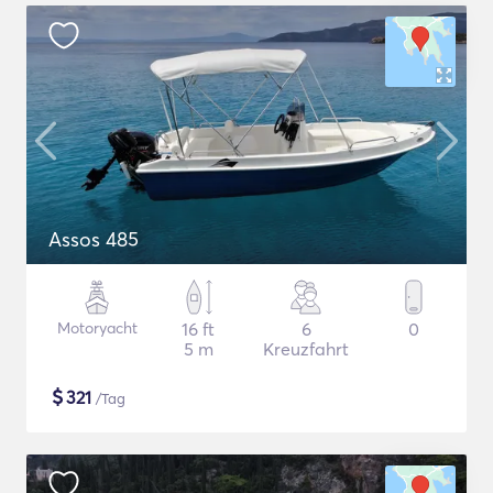
Assos 485
Motoryacht
16 ft
6
0
5 m
Kreuzfahrt
$
321
/Tag