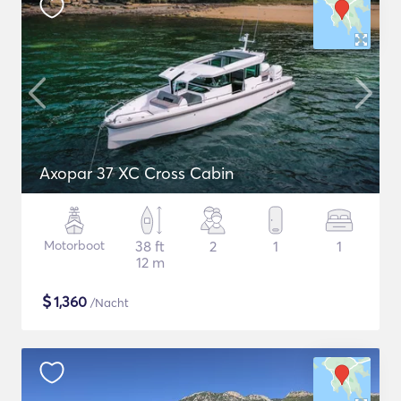
Axopar 37 XC Cross Cabin
Motorboot
38 ft
2
1
1
12 m
$
1,360
/Nacht