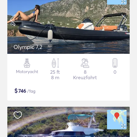
Olympic 7,2
Motoryacht
25 ft
8
0
8 m
Kreuzfahrt
$
746
/Tag