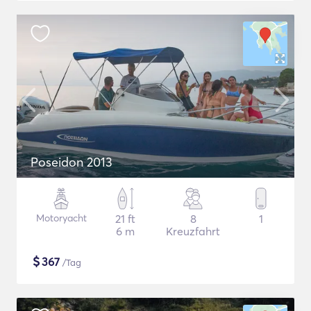
Poseidon 2013
Motoryacht
21 ft
8
1
6 m
Kreuzfahrt
$
367
/Tag