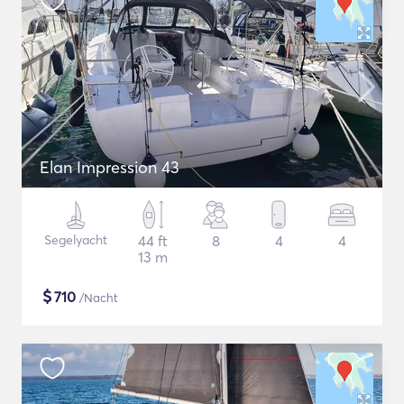
Elan Impression 43
Segelyacht
44 ft
8
4
4
13 m
$
710
/Nacht