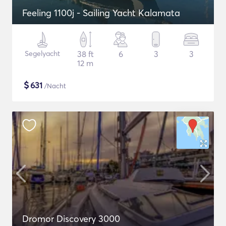
Feeling 1100j - Sailing Yacht Kalamata
Segelyacht
38 ft
6
3
3
12 m
$
631
/Nacht
Dromor Discovery 3000