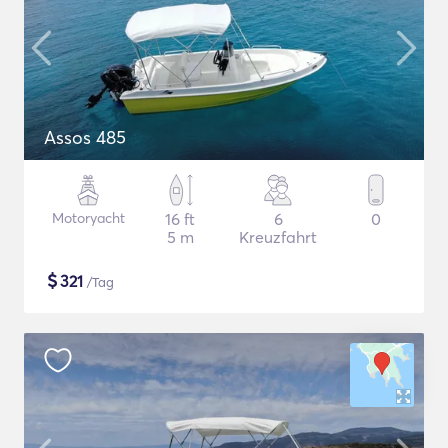
Assos 485
Motoryacht
16 ft
6
0
5 m
Kreuzfahrt
$
321
/Tag