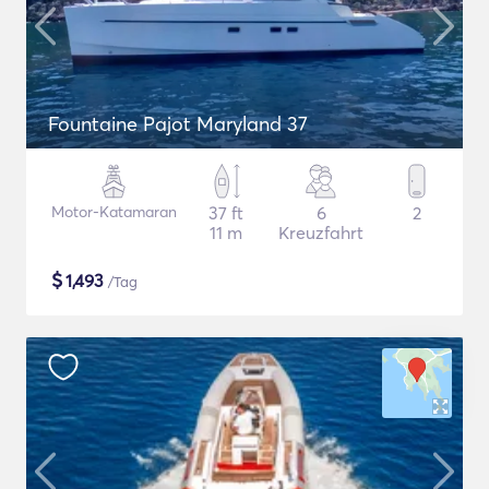
Fountaine Pajot Maryland 37
Motor-Katamaran
37 ft
6
2
11 m
Kreuzfahrt
$
1,493
/Tag