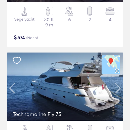
Segelyacht
30 ft
6
2
4
9 m
$
574
/Nacht
Technomarine Fly 75