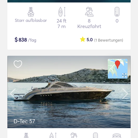
Starr aufblasbar
24 ft
8
0
7 m
Kreuzfahrt
$
838
5.0
/Tag
(1
Bewertungen
)
D-Tec 57