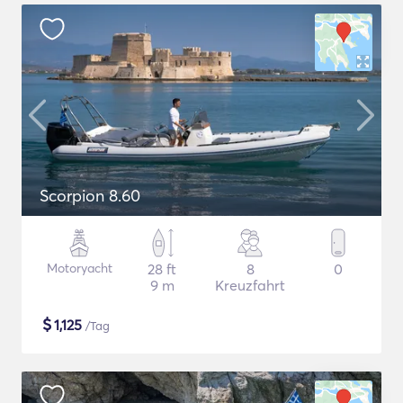
Scorpion 8.60
Motoryacht
28 ft
8
0
9 m
Kreuzfahrt
$
1,125
/Tag