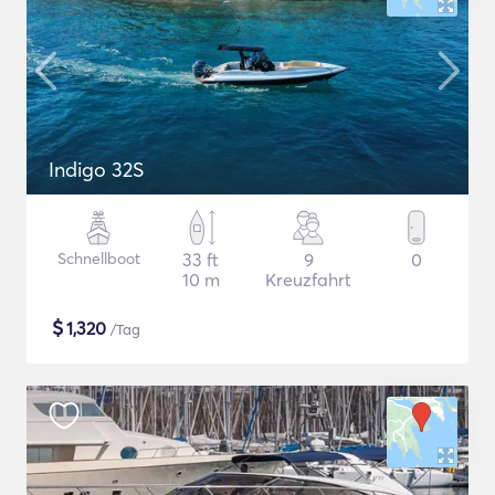
Indigo 32S
Schnellboot
33 ft
9
0
10 m
Kreuzfahrt
$
1,320
/Tag