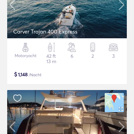
Carver Trojan 400 Express
Motoryacht
42 ft
6
2
3
13 m
$
1,148
/Nacht