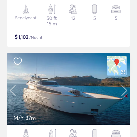
Segelyacht
50 ft
12
5
5
15 m
$
1,102
/Nacht
M/Y 37m