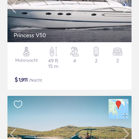
Princess V50
Motoryacht
49 ft
4
2
2
15 m
$
1,911
/Nacht