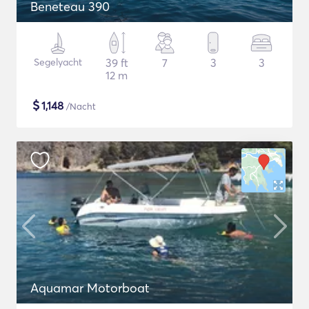
Beneteau 390
Segelyacht
39 ft
7
3
3
12 m
$
1,148
/Nacht
Aquamar Motorboat