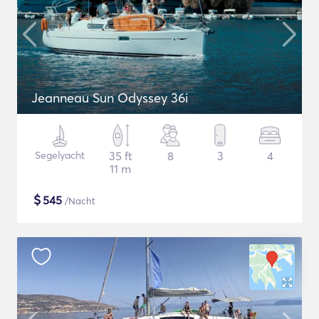
Jeanneau Sun Odyssey 36i
Segelyacht
35 ft
8
3
4
11 m
$
545
/Nacht