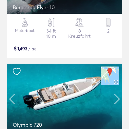
Beneteau Flyer 10
Motorboot
34 ft
8
2
10 m
Kreuzfahrt
$
1,493
/Tag
Olympic 720