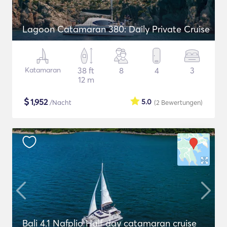
Lagoon Catamaran 380: Daily Private Cruise
Katamaran
38 ft
8
4
3
12 m
$
1,952
5.0
/Nacht
(2
Bewertungen
)
Bali 4.1 Nafplio Half day catamaran cruise