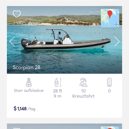
Scorpion 28
Starr aufblasbar
28 ft
10
0
9 m
Kreuzfahrt
$
1,148
/Tag