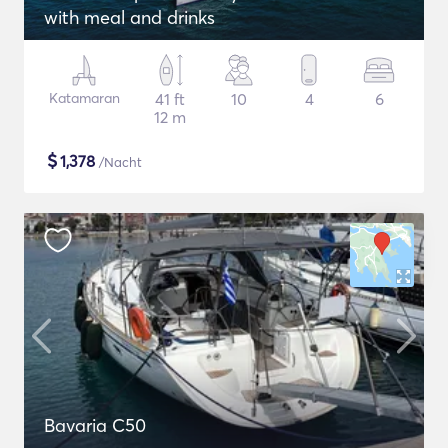
with meal and drinks
Katamaran
41 ft
10
4
6
12 m
$
1,378
/Nacht
Bavaria C50