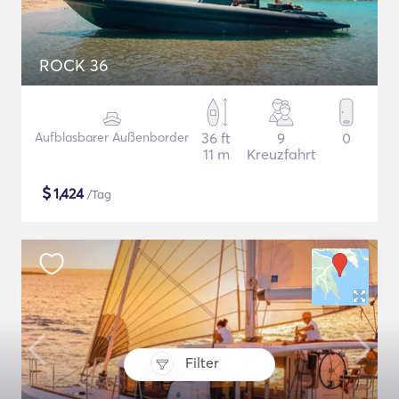
ROCK 36
Aufblasbarer Außenborder
36 ft
9
0
11 m
Kreuzfahrt
$
1,424
/Tag
Filter