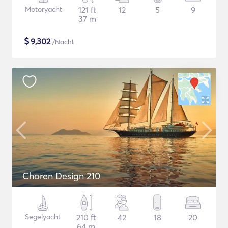
Motoryacht
121 ft
12
5
9
37 m
$
9,302
/Nacht
Choren Design 210
Segelyacht
210 ft
42
18
20
64 m