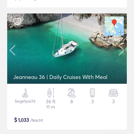
Jeanneau 36 | Daily Cruises With Meal
Segelyacht
36 ft
8
3
3
11 m
$
1,033
/Nacht