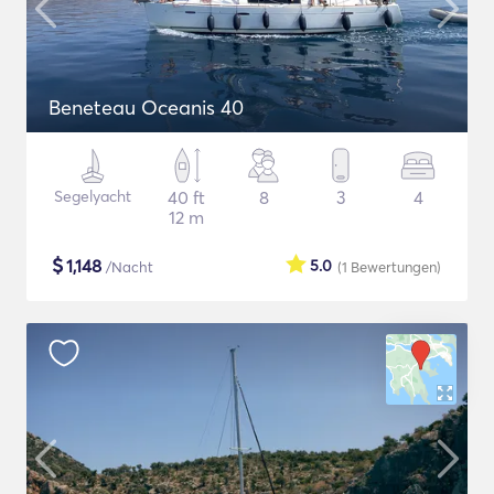
Beneteau Oceanis 40
Segelyacht
40 ft
8
3
4
12 m
$
1,148
5.0
/Nacht
(1
Bewertungen
)