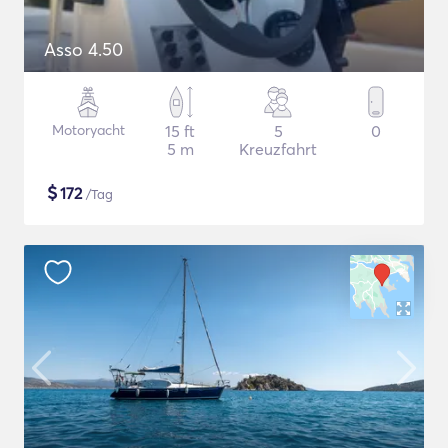
Asso 4.50
Motoryacht
15 ft
5
0
5 m
Kreuzfahrt
$
172
/Tag