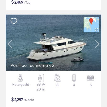
$
2,469
/Tag
Posillipo Technema 65
Motoryacht
66 ft
8
4
6
20 m
$
2,297
/Nacht