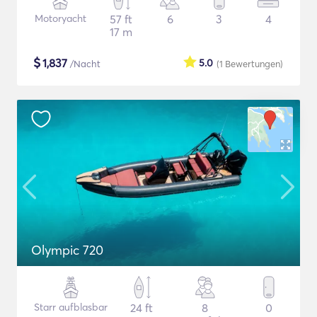
Motoryacht
57 ft
6
3
4
17 m
$
1,837
5.0
/Nacht
(1
Bewertungen
)
Olympic 720
Starr aufblasbar
24 ft
8
0