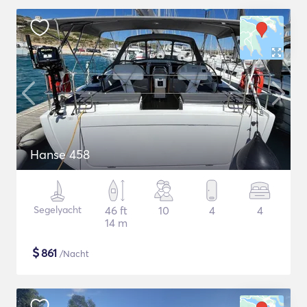
Hanse 458
Segelyacht
46 ft
10
4
4
14 m
$
861
/Nacht