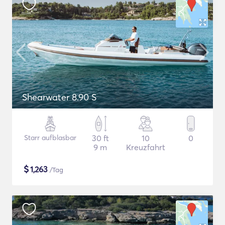
Shearwater 8.90 S
Starr aufblasbar
30 ft
10
0
9 m
Kreuzfahrt
$
1,263
/Tag