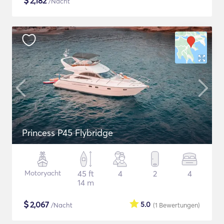
$
2,182
/Nacht
Princess P45 Flybridge
Motoryacht
45 ft
4
2
4
14 m
$
2,067
5.0
/Nacht
(1
Bewertungen
)