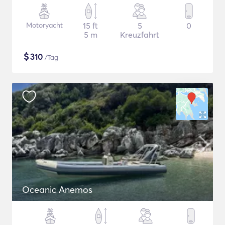
Motoryacht
15 ft
5
0
5 m
Kreuzfahrt
$
310
/Tag
Oceanic Anemos