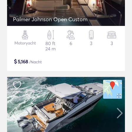
Palmer Johnson Open Custom
Motoryacht
80 ft
6
3
3
24 m
$
5,168
/Nacht