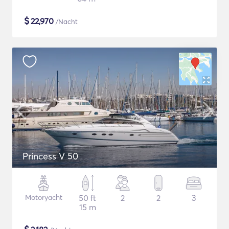
$
22,970
/Nacht
Princess V 50
Motoryacht
50 ft
2
2
3
15 m