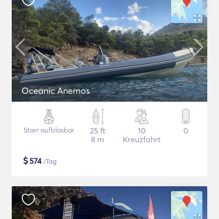
Oceanic Anemos
Starr aufblasbar
25 ft
10
0
8 m
Kreuzfahrt
$
574
/Tag