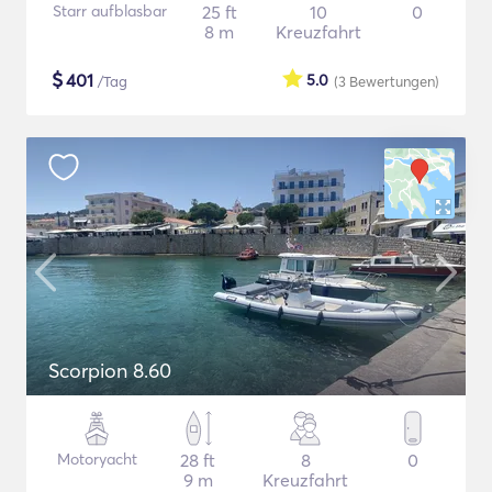
Starr aufblasbar
25 ft
10
0
8 m
Kreuzfahrt
$
401
5.0
/Tag
(3
Bewertungen
)
Scorpion 8.60
Motoryacht
28 ft
8
0
9 m
Kreuzfahrt