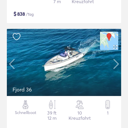
7 m
Kreuzfahrt
$
838
/Tag
Fjord 36
Schnellboot
39 ft
10
1
12 m
Kreuzfahrt