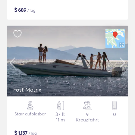
$
689
/Tag
Fost Matrix
Starr aufblasbar
37 ft
9
0
11 m
Kreuzfahrt
$
1,137
/Tag