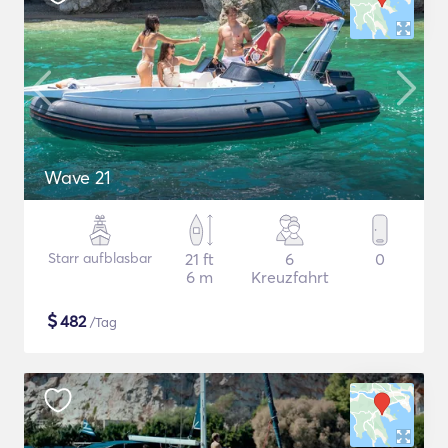
Wave 21
Starr aufblasbar
21 ft
6
0
6 m
Kreuzfahrt
$
482
/Tag