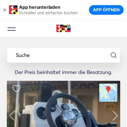
App herunterladen
×
APP ÖFFNEN
Schneller und einfacher buchen
Buchungsratgeber
Lassen Sie sich von einem
Suche
Reiseexperten die idealen Yachten
für Ihre Reise vorschlagen.
Der Preis beinhaltet immer die Besatzung.