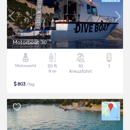
Motorboat 30
Motoryacht
30 ft
10
1
9 m
Kreuzfahrt
$
803
/Tag