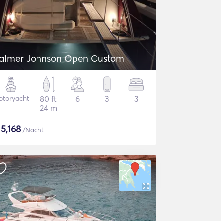
almer Johnson Open Custom
otoryacht
80 ft
6
3
3
24 m
$
5,168
/Nacht