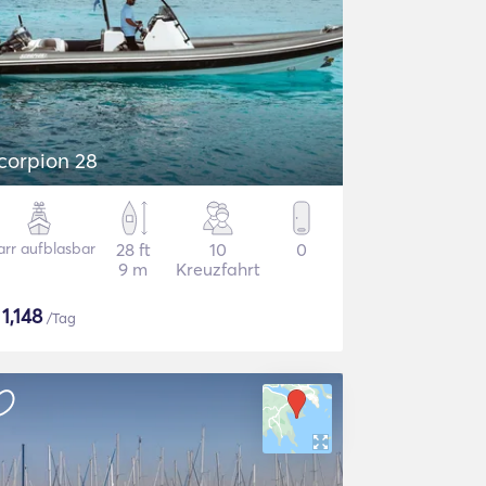
corpion 28
arr aufblasbar
28 ft
10
0
9 m
Kreuzfahrt
$
1,148
/Tag