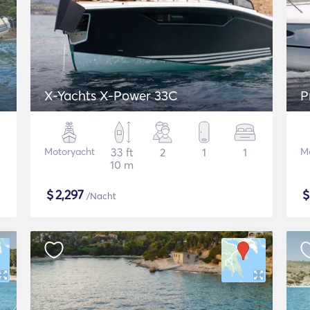
X-Yachts X-Power 33C
P
Motoryacht
33 ft
2
1
1
M
10 m
$
2,297
/Nacht