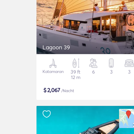
Lagoon 39
Katamaran
39 ft
6
3
3
12 m
$
2,067
/Nacht