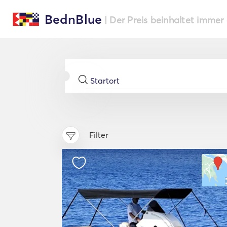
BednBlue
| Der Preis beinhaltet immer
Filter