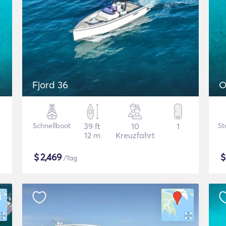
Fjord 36
O
Schnellboot
39 ft
10
1
St
12 m
Kreuzfahrt
$
2,469
/Tag