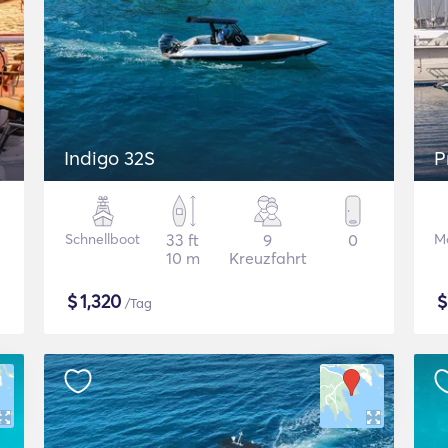
Indigo 32S
P
Schnellboot
33 ft
9
0
M
10 m
Kreuzfahrt
$
1,320
/Tag