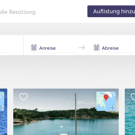
Auflistung hinz
 die Besatzung.