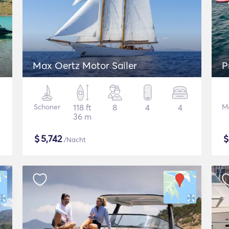
Max Oertz Motor Sailer
P
Schoner
118 ft
8
4
4
M
36 m
$
5,742
/Nacht