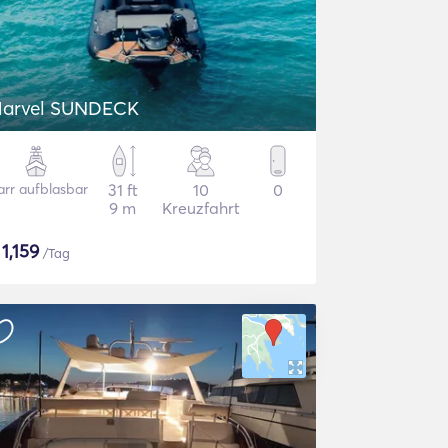
arvel SUNDECK
arr aufblasbar
31 ft
10
0
9 m
Kreuzfahrt
$
1,159
/Tag