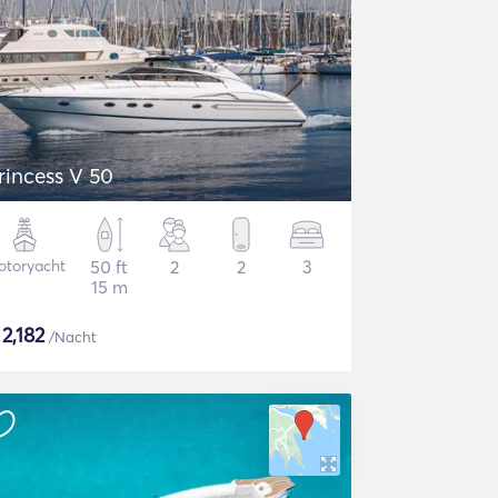
rincess V 50
otoryacht
50 ft
2
2
3
15 m
$
2,182
/Nacht