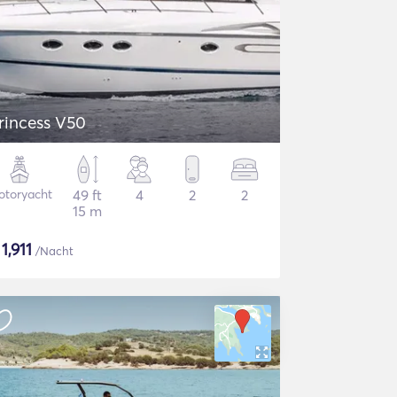
rincess V50
otoryacht
49 ft
4
2
2
15 m
$
1,911
/Nacht