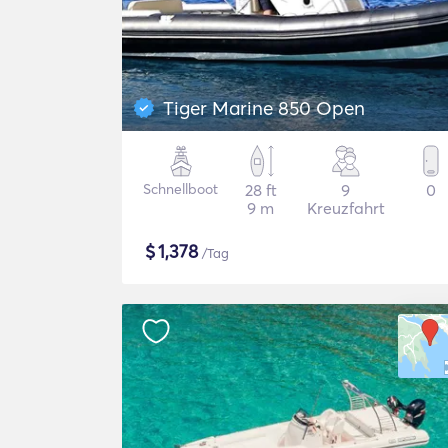
Tiger Marine 850 Open
Schnellboot
28 ft
9
0
9 m
Kreuzfahrt
$
1,378
/Tag