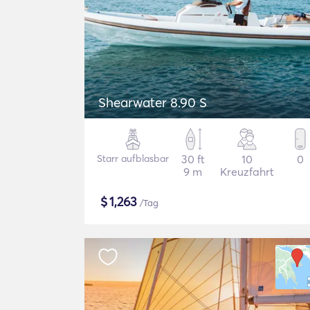
Shearwater 8.90 S
Starr aufblasbar
30 ft
10
0
9 m
Kreuzfahrt
$
1,263
/Tag