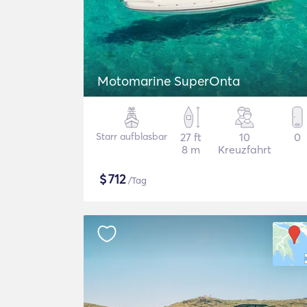
Motomarine SuperOnta
Starr aufblasbar
27 ft
10
0
8 m
Kreuzfahrt
$
712
/Tag