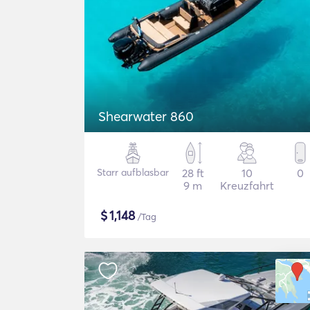
Shearwater 860
Starr aufblasbar
28 ft
10
0
9 m
Kreuzfahrt
$
1,148
/Tag