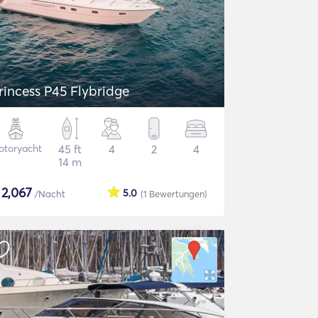
rincess P45 Flybridge
otoryacht
45 ft
4
2
4
14 m
$
2,067
5.0
/Nacht
(1
Bewertungen
)