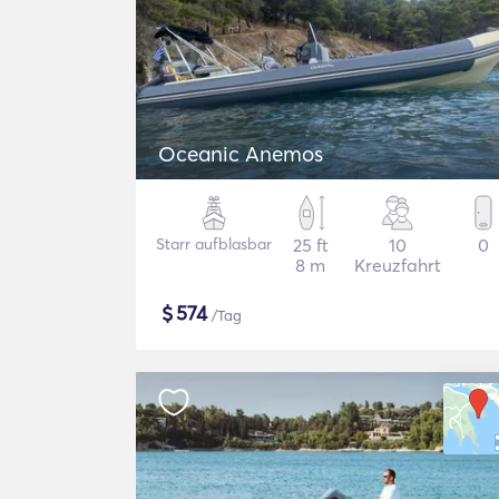
Oceanic Anemos
Starr aufblasbar
25 ft
10
0
8 m
Kreuzfahrt
$
574
/Tag