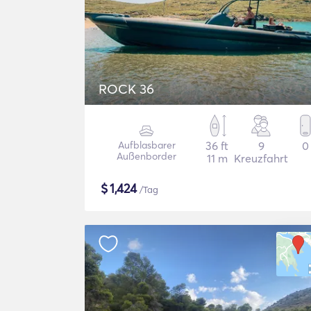
ROCK 36
Aufblasbarer
36 ft
9
0
Außenborder
11 m
Kreuzfahrt
$
1,424
/Tag