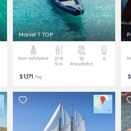
Marvel T TOP
P
Starr aufblasbar
31 ft
10
0
M
9 m
Kreuzfahrt
$
1,171
/Tag