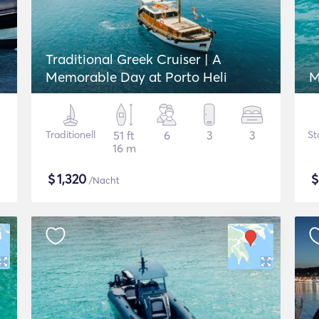
Traditional Greek Cruiser | A
Memorable Day at Porto Heli
M
Traditionell
51 ft
6
3
3
St
16 m
$
1,320
/Nacht