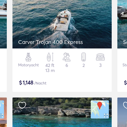
Carver Trojan 400 Express
S
Motoryacht
42 ft
6
2
3
St
13 m
$
1,148
/Nacht