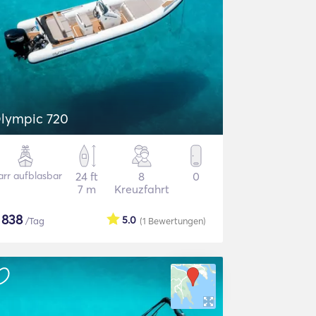
lympic 720
arr aufblasbar
24 ft
8
0
7 m
Kreuzfahrt
$
838
5.0
/Tag
(1
Bewertungen
)