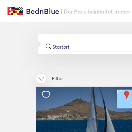
BednBlue
| Der Preis beinhaltet immer
Filter