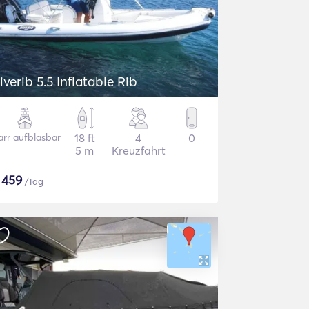
iverib 5.5 Inflatable Rib
arr aufblasbar
18 ft
4
0
5 m
Kreuzfahrt
$
459
/Tag