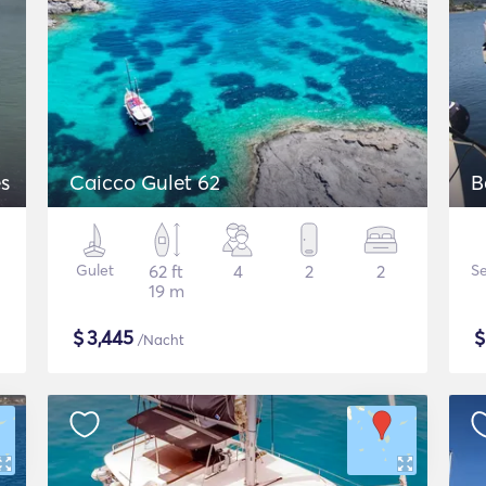
s
Caicco Gulet 62
B
Gulet
62 ft
4
2
2
Se
19 m
$
3,445
/Nacht