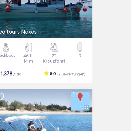
ea tours Naxos
eckboot
46 ft
22
0
14 m
Kreuzfahrt
$
1,378
5.0
/Tag
(2
Bewertungen
)