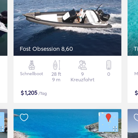
Fost Obsession 8,60
T
Schnellboot
28 ft
9
0
M
9 m
Kreuzfahrt
$
1,205
/Tag