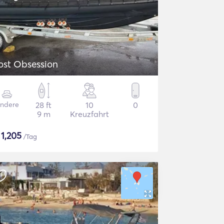
ost Obsession
ndere
28 ft
10
0
9 m
Kreuzfahrt
$
1,205
/Tag