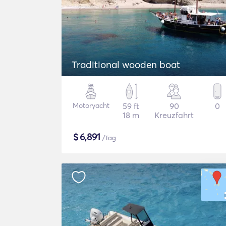
Traditional wooden boat
Motoryacht
59 ft
90
0
18 m
Kreuzfahrt
$
6,891
/Tag