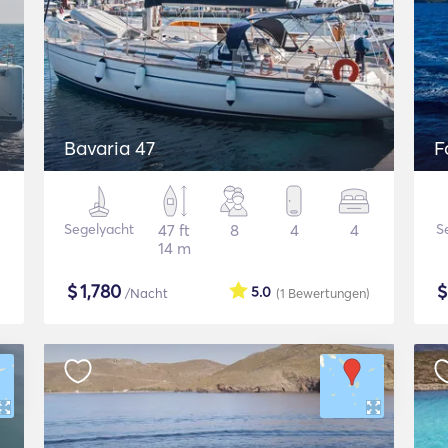
Bavaria 47
F
Segelyacht
47 ft
8
4
4
S
14 m
$
1,780
5.0
/Nacht
(1
Bewertungen
)