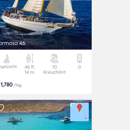
ormosa 46
egelyacht
46 ft
10
0
14 m
Kreuzfahrt
$
1,780
/Tag