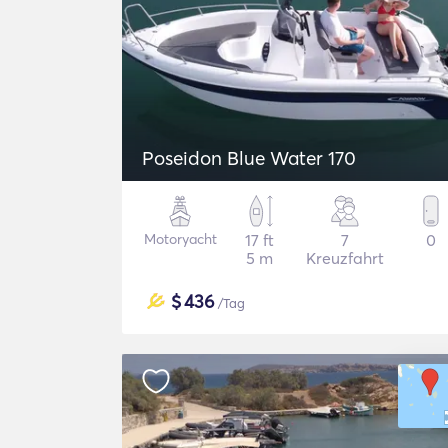
Poseidon Blue Water 170
Motoryacht
17 ft
7
0
5 m
Kreuzfahrt
$
436
/Tag