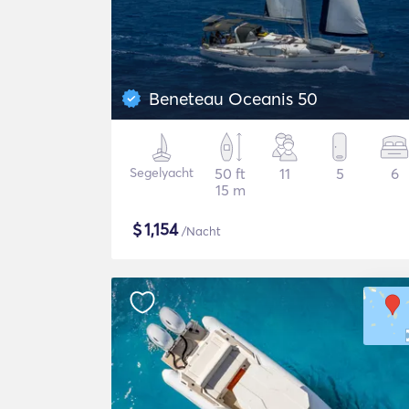
Beneteau Oceanis 50
Segelyacht
50 ft
11
5
6
15 m
$
1,154
/Nacht