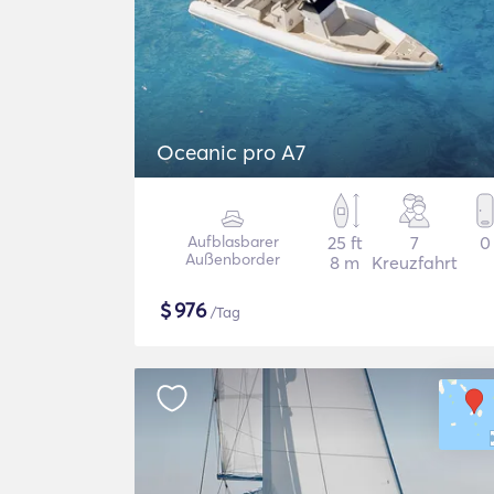
Oceanic pro A7
Aufblasbarer
25 ft
7
0
Außenborder
8 m
Kreuzfahrt
$
976
/Tag