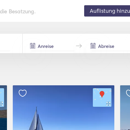
Auflistung hinz
 die Besatzung.