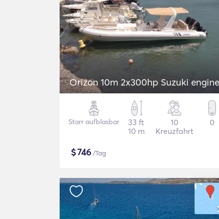
Orizon 10m 2x300hp Suzuki engine
Starr aufblasbar
33 ft
10
0
10 m
Kreuzfahrt
$
746
/Tag