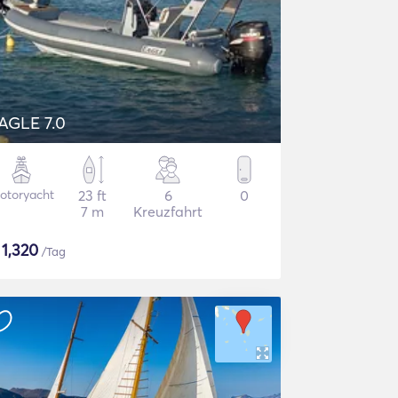
AGLE 7.0
otoryacht
23 ft
6
0
7 m
Kreuzfahrt
$
1,320
/Tag