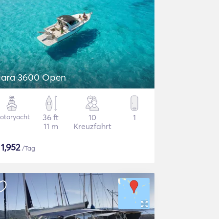
iara 3600 Open
otoryacht
36 ft
10
1
11 m
Kreuzfahrt
$
1,952
/Tag