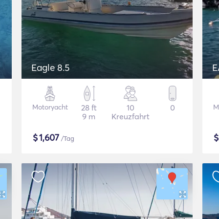
Eagle 8.5
E
Motoryacht
28 ft
10
0
M
9 m
Kreuzfahrt
$
1,607
/Tag