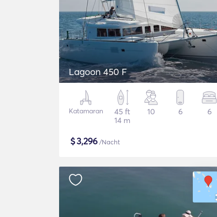
Lagoon 450 F
Katamaran
45 ft
10
6
6
14 m
$
3,296
/Nacht