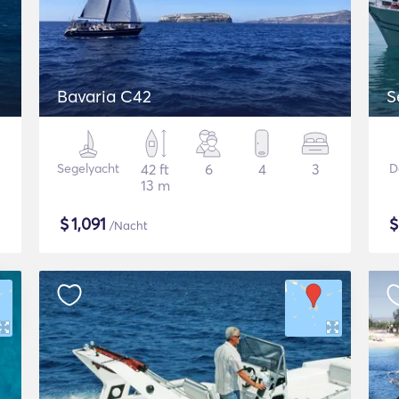
Bavaria C42
S
Segelyacht
42 ft
6
4
3
D
13 m
$
1,091
/Nacht