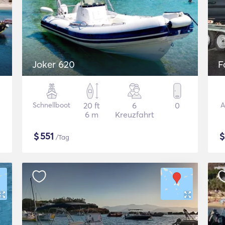
Joker 620
F
Schnellboot
20 ft
6
0
A
6 m
Kreuzfahrt
$
551
/Tag