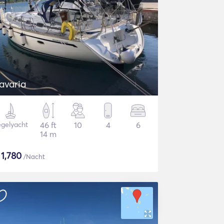
avaria
gelyacht
46 ft
10
4
6
14 m
$
1,780
/Nacht