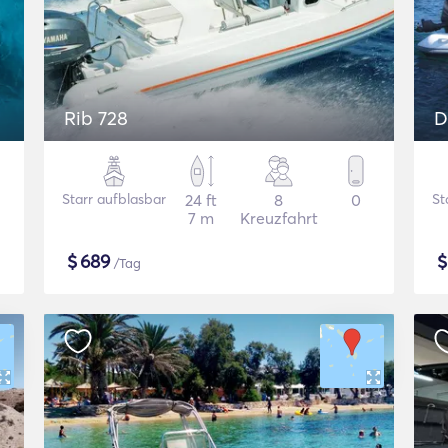
Rib 728
D
Starr aufblasbar
24 ft
8
0
St
7 m
Kreuzfahrt
$
689
/Tag