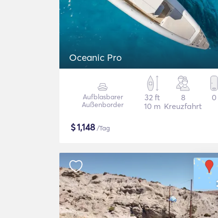
Oceanic Pro
Aufblasbarer
32 ft
8
0
Außenborder
10 m
Kreuzfahrt
$
1,148
/Tag