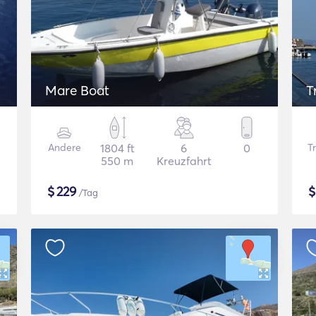
Mare Boat
T
Andere
1804 ft
6
0
Tr
550 m
Kreuzfahrt
$
229
/Tag