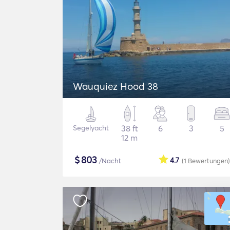
Wauquiez Hood 38
Segelyacht
38 ft
6
3
5
12 m
$
803
4.7
/Nacht
(1
Bewertungen
)