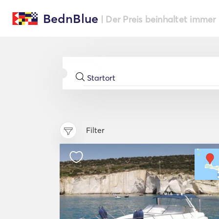
BednBlue
| Der Preis beinhaltet immer
Filter