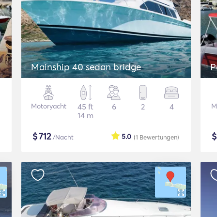
Mainship 40 sedan bridge
P
Motoryacht
45 ft
6
2
4
M
14 m
$
712
5.0
/Nacht
(1
Bewertungen
)