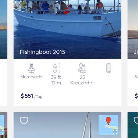
Fishingboat 2015
J
Motoryacht
39 ft
25
1
S
12 m
Kreuzfahrt
$
551
/Tag