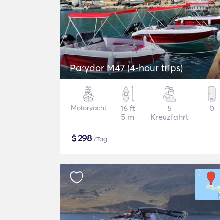
Parydor M47 (4-hour trips)
Motoryacht
16 ft
5
0
5 m
Kreuzfahrt
$
298
/Tag