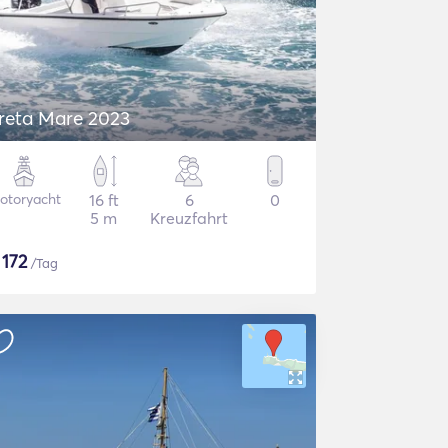
reta Mare 2023
otoryacht
16 ft
6
0
5 m
Kreuzfahrt
$
172
/Tag