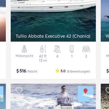
Tullio Abbate Executive 42 (Chania)
W
Motoryacht
42 ft
4
1
2
M
13 m
$
516
5.0
/Nacht
(8
Bewertungen
)