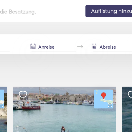
Auflistung hinz
 die Besatzung.