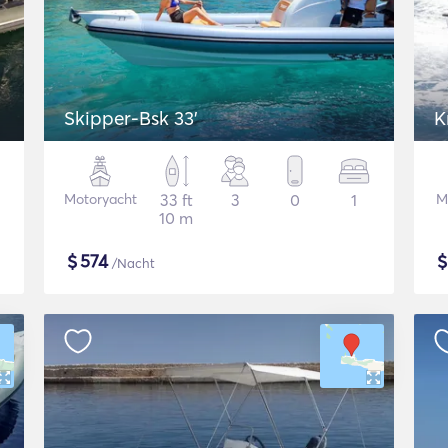
Skipper-Bsk 33'
K
Motoryacht
33 ft
3
0
1
M
10 m
$
574
/Nacht