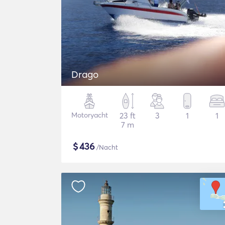
Drago
Motoryacht
23 ft
3
1
1
7 m
$
436
/Nacht