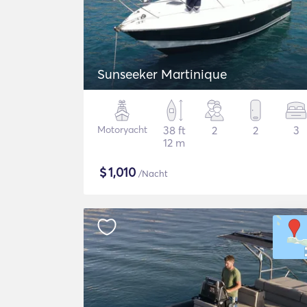
Sunseeker Martinique
Motoryacht
38 ft
2
2
3
12 m
$
1,010
/Nacht