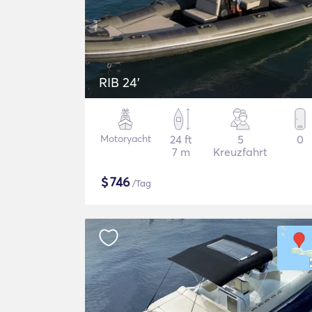
RIB 24'
Motoryacht
24 ft
5
0
7 m
Kreuzfahrt
$
746
/Tag