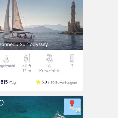
eanneau Sun odyssey
egelyacht
40 ft
6
3
12 m
Kreuzfahrt
$
815
5.0
/Tag
(180
Bewertungen
)