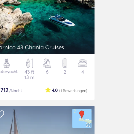
arnico 43 Chania Cruises
otoryacht
43 ft
6
2
4
13 m
$
712
4.0
/Nacht
(1
Bewertungen
)