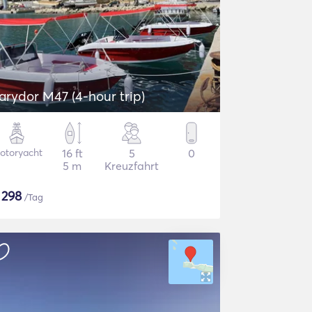
arydor M47 (4-hour trip)
otoryacht
16 ft
5
0
5 m
Kreuzfahrt
$
298
/Tag