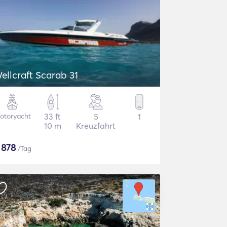
ellcraft Scarab 31
otoryacht
33 ft
5
1
10 m
Kreuzfahrt
$
878
/Tag