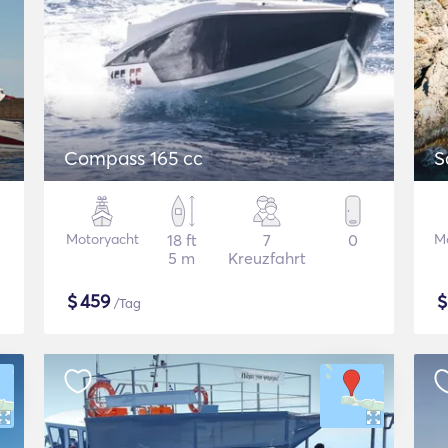
Compass 165 cc
S
Motoryacht
18 ft
7
0
M
5 m
Kreuzfahrt
$
459
/Tag