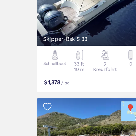
Skipper-Bsk S 33
Schnellboot
33 ft
9
0
10 m
Kreuzfahrt
$
1,378
/Tag