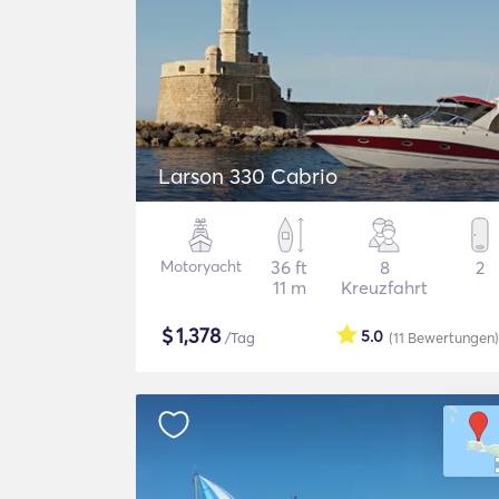
Larson 330 Cabrio
Motoryacht
36 ft
8
2
11 m
Kreuzfahrt
$
1,378
5.0
/Tag
(11
Bewertungen
)