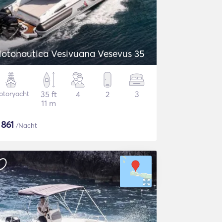
otonautica Vesivuana Vesevus 35
otoryacht
35 ft
4
2
3
11 m
$
861
/Nacht