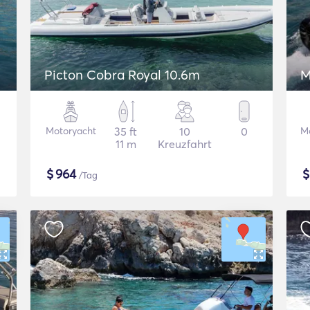
Picton Cobra Royal 10.6m
M
Motoryacht
35 ft
10
0
M
11 m
Kreuzfahrt
$
964
/Tag