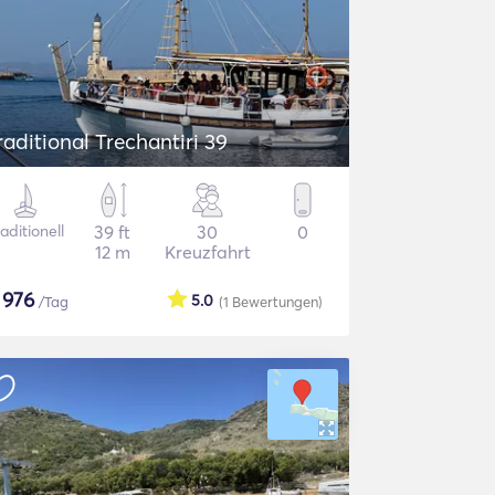
raditional Trechantiri 39
aditionell
39 ft
30
0
12 m
Kreuzfahrt
$
976
5.0
/Tag
(1
Bewertungen
)