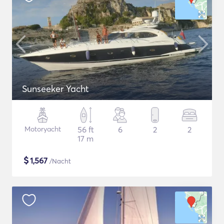
Sunseeker Yacht
Motoryacht
56 ft
6
2
2
17 m
$
1,567
/Nacht