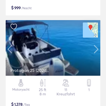
$
999
/Nacht
Protagon 25 (2024)
Motoryacht
25 ft
11
1
8 m
Kreuzfahrt
$
1,378
/Tag