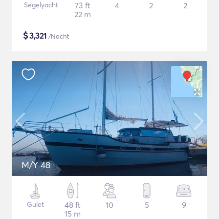
Segelyacht
73 ft
4
2
2
22 m
$
3,321
/Nacht
M/Y 48
Gulet
48 ft
10
5
9
15 m