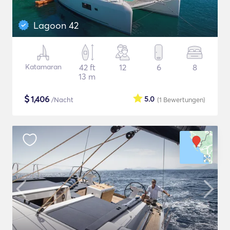
Lagoon 42
Katamaran
42 ft
12
6
8
13 m
$
1,406
5.0
/Nacht
(1
Bewertungen
)