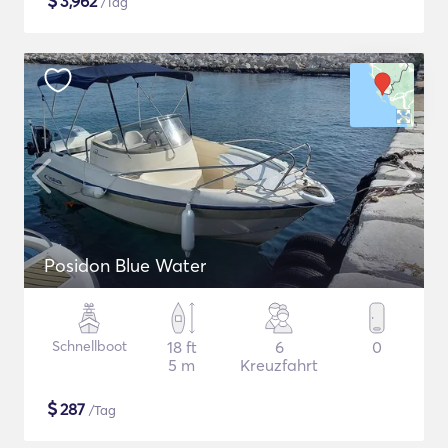
$
3,962
/Tag
Posidon Blue Water
Schnellboot
18 ft
6
0
5 m
Kreuzfahrt
$
287
/Tag