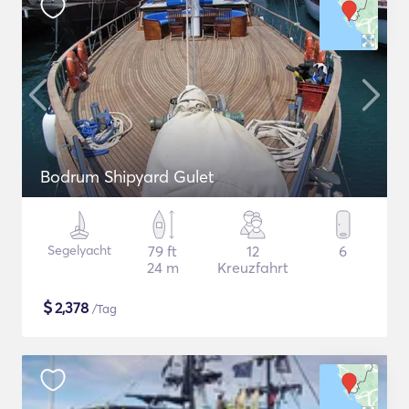
Bodrum Shipyard Gulet
Segelyacht
79 ft
12
6
24 m
Kreuzfahrt
$
2,378
/Tag