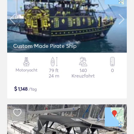
Custom Made Pirate Ship
Motoryacht
79 ft
140
0
24 m
Kreuzfahrt
$
1,148
/Tag