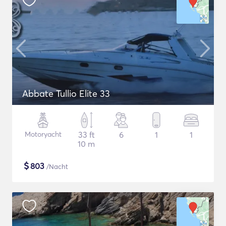
Abbate Tullio Elite 33
Motoryacht
33 ft
6
1
1
10 m
$
803
/Nacht