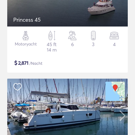
Princess 45
Motoryacht
45 ft
6
3
4
14 m
$
2,871
/Nacht