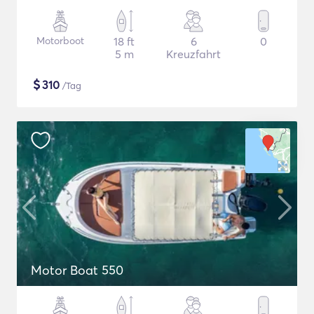
Motorboot
18 ft
6
0
5 m
Kreuzfahrt
$
310
/Tag
Motor Boat 550