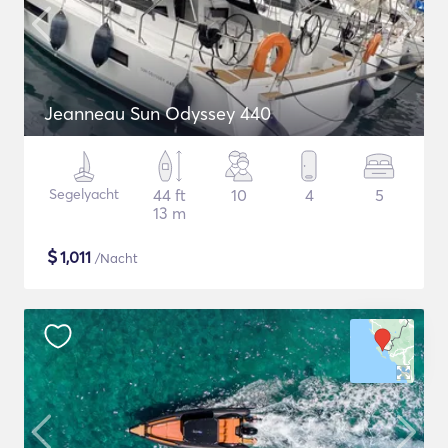
Jeanneau Sun Odyssey 440
Segelyacht
44 ft
10
4
5
13 m
$
1,011
/Nacht