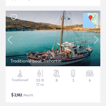
Traditional boat Trehantiri
Traditionell
55 ft
8
3
6
17 m
$
2,182
/Nacht