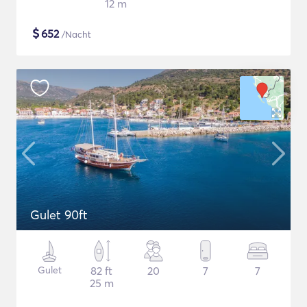
12 m
$
652
/Nacht
Gulet 90ft
Gulet
82 ft
20
7
7
25 m