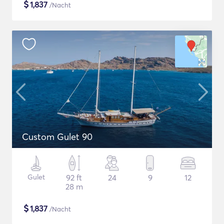
$
1,837
/Nacht
Custom Gulet 90
Gulet
92 ft
24
9
12
28 m
$
1,837
/Nacht