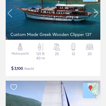
Custom Made Greek Wooden Clipper 131'
Motoryacht
131 ft
25
12
20
40 m
$
3,100
/Nacht