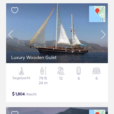
Luxury Wooden Gulet
Segelyacht
79 ft
12
6
6
24 m
$
1,804
/Nacht