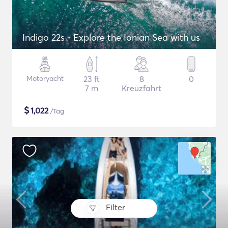
Indigo 22s - Explore the Ionian Sea with us
Motoryacht
23 ft
8
0
7 m
Kreuzfahrt
$
1,022
/Tag
Filter