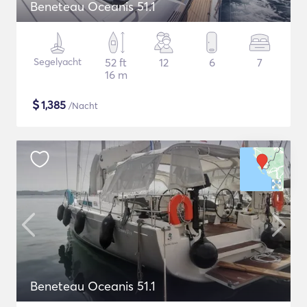
Beneteau Oceanis 51.1
Segelyacht
52 ft
12
6
7
16 m
$
1,385
/Nacht
Beneteau Oceanis 51.1