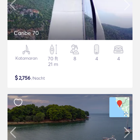
Caribe 70
Katamaran
70 ft
8
4
4
21 m
$
2,756
/Nacht