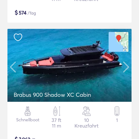
$
574
/Tag
Brabus 900 Shadow XC Cabin
Schnellboot
37 ft
10
1
11 m
Kreuzfahrt