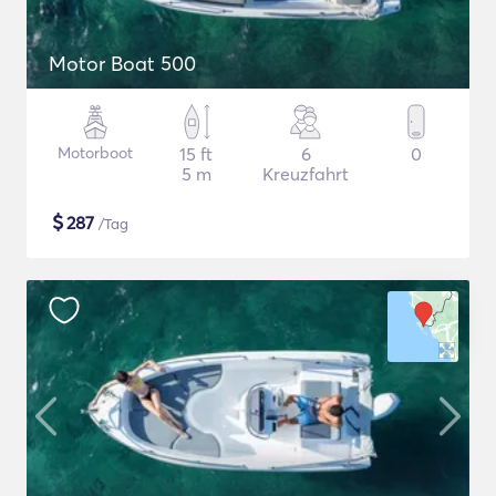
Motor Boat 500
Motorboot
15 ft
6
0
5 m
Kreuzfahrt
$
287
/Tag