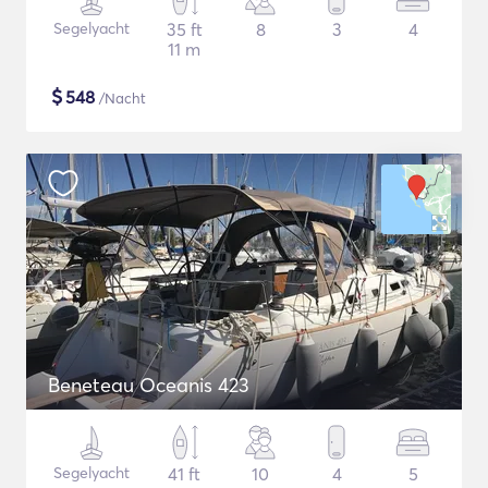
Segelyacht
35 ft
8
3
4
11 m
$
548
/Nacht
Beneteau Oceanis 423
Segelyacht
41 ft
10
4
5