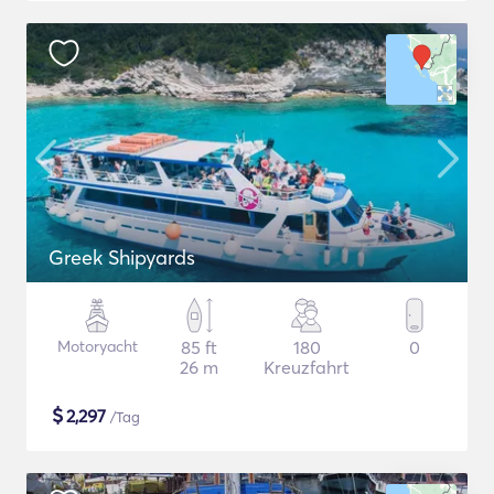
Greek Shipyards
Motoryacht
85 ft
180
0
26 m
Kreuzfahrt
$
2,297
/Tag