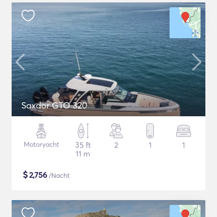
Saxdor GTO 320
Motoryacht
35 ft
2
1
1
11 m
$
2,756
/Nacht