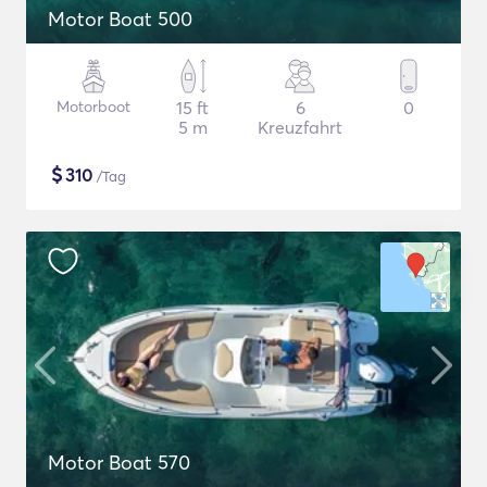
Motor Boat 500
Motorboot
15 ft
6
0
5 m
Kreuzfahrt
$
310
/Tag
Motor Boat 570