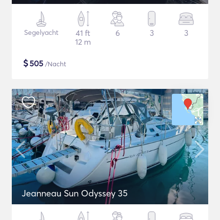
Segelyacht
41 ft
6
3
3
12 m
$
505
/Nacht
Jeanneau Sun Odyssey 35