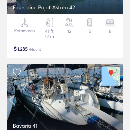
Fountaine Pajot Astréa 42
Katamaran
41 ft
12
6
8
12 m
$
1,235
/Nacht
Bavaria 41