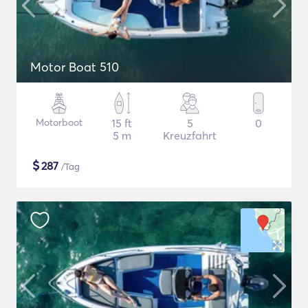
Motor Boat 510
Motorboot
15 ft
5
0
5 m
Kreuzfahrt
$
287
/Tag