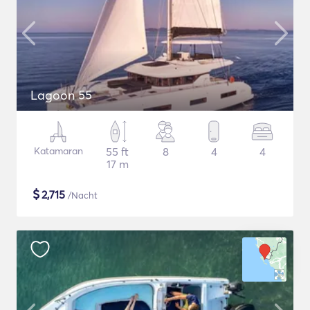
Lagoon 55
Katamaran
55 ft
8
4
4
17 m
$
2,715
/Nacht