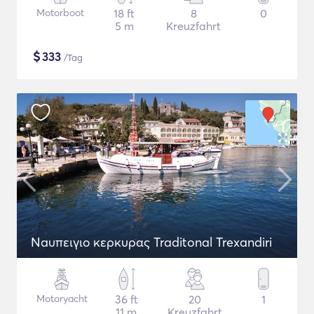
Motorboot
18 ft
8
0
5 m
Kreuzfahrt
$
333
/Tag
Naυπειγιο κερκυρας Traditonal Trexandiri
Motoryacht
36 ft
20
1
11 m
Kreuzfahrt