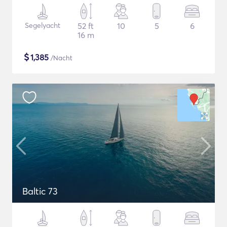
Segelyacht
52 ft
10
5
6
16 m
$
1,385
/Nacht
Baltic 73