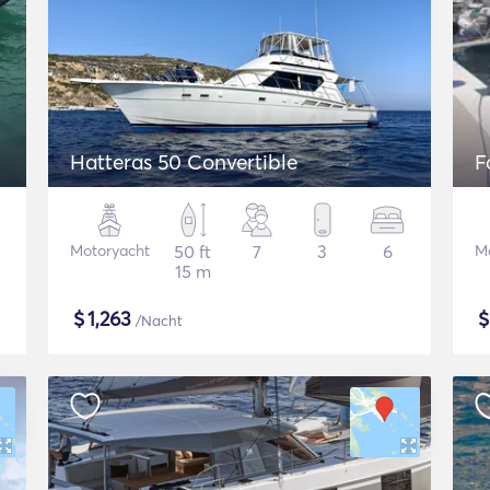
Hatteras 50 Convertible
F
Motoryacht
50 ft
7
3
6
M
15 m
$
1,263
/Nacht