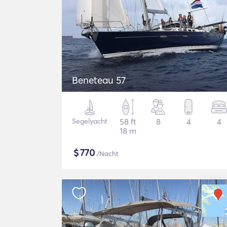
Beneteau 57
Segelyacht
58 ft
8
4
4
18 m
$
770
/Nacht