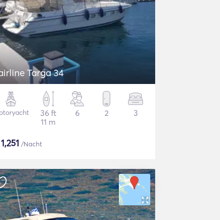
airline Targa 34
otoryacht
36 ft
6
2
3
11 m
$
1,251
/Nacht