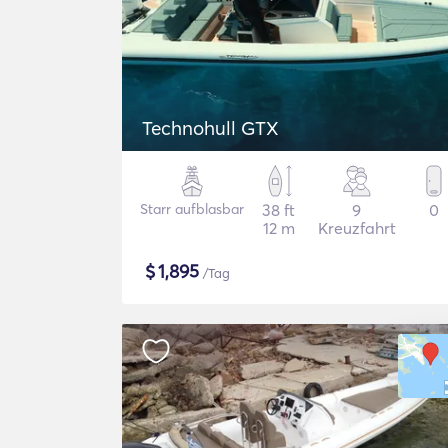
Technohull GTX
Starr aufblasbar
38 ft
9
0
12 m
Kreuzfahrt
$
1,895
/Tag