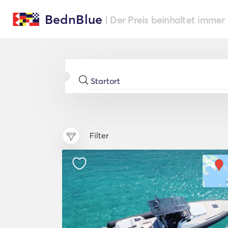
BednBlue
| Der Preis beinhaltet immer
Filter