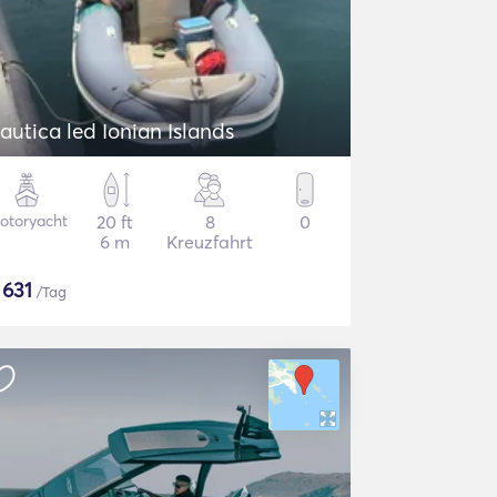
autica led Ionian Islands
otoryacht
20 ft
8
0
6 m
Kreuzfahrt
$
631
/Tag