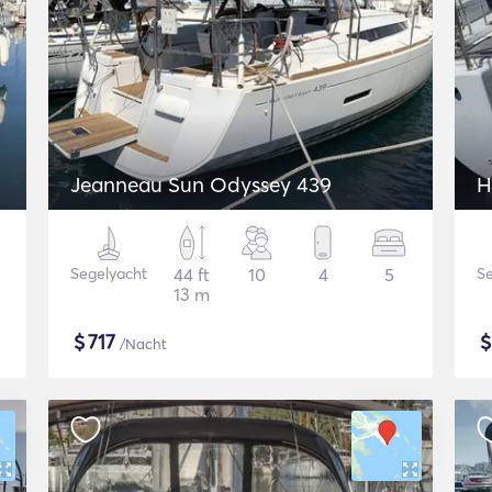
Jeanneau Sun Odyssey 439
H
Segelyacht
44 ft
10
4
5
Se
13 m
$
717
/Nacht