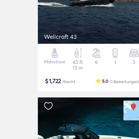
Wellcraft 43
Motorboot
43 ft
6
1
3
13 m
$
1,722
5.0
/Nacht
(1
Bewertungen
)