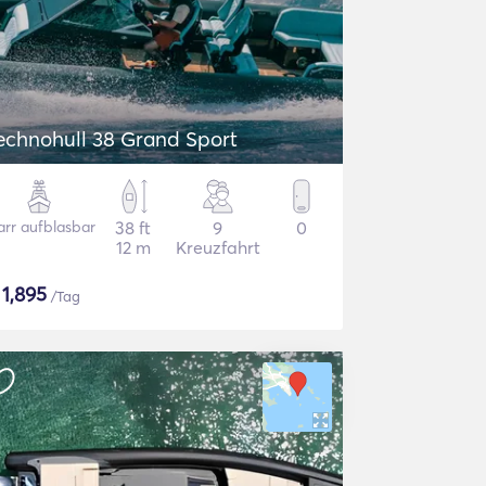
echnohull 38 Grand Sport
arr aufblasbar
38 ft
9
0
12 m
Kreuzfahrt
$
1,895
/Tag