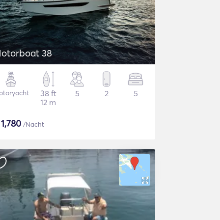
otorboat 38
otoryacht
38 ft
5
2
5
12 m
$
1,780
/Nacht