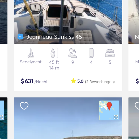
Jeanneau Sunkiss 45
N
Segelyacht
45 ft
9
4
5
M
14 m
$
631
5.0
/Nacht
(2
Bewertungen
)