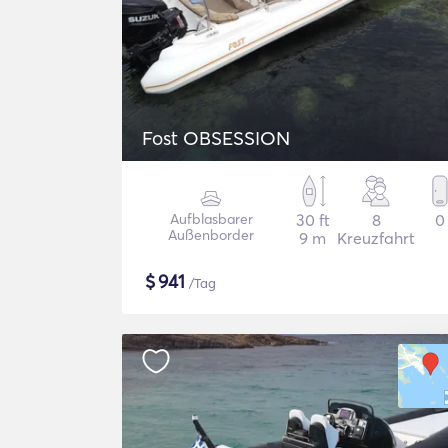
Fost OBSESSION
Aufblasbarer
30 ft
8
0
Außenborder
9 m
Kreuzfahrt
$
941
/Tag