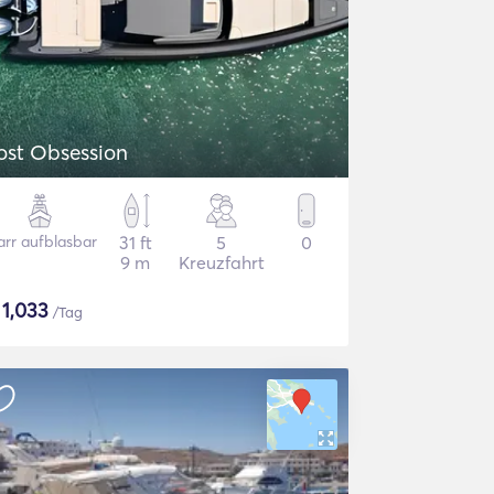
ost Obsession
arr aufblasbar
31 ft
5
0
9 m
Kreuzfahrt
$
1,033
/Tag