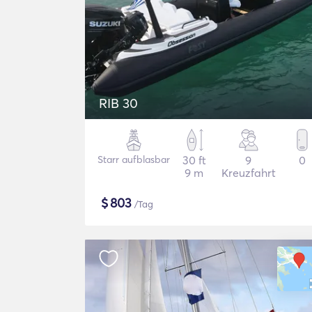
RIB 30
Starr aufblasbar
30 ft
9
0
9 m
Kreuzfahrt
$
803
/Tag