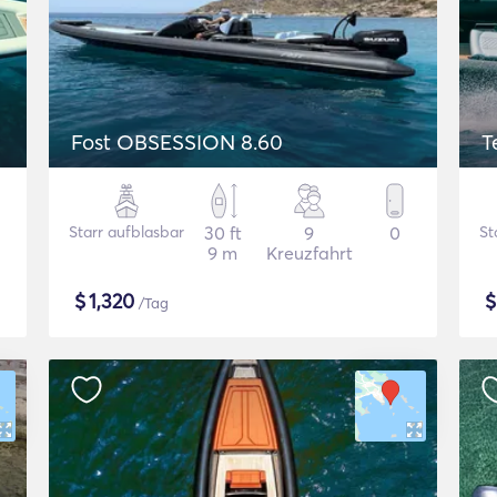
Fost OBSESSION 8.60
T
Starr aufblasbar
30 ft
9
0
St
9 m
Kreuzfahrt
$
1,320
/Tag