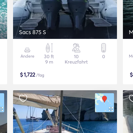
Sacs 875 S
M
Andere
30 ft
10
0
M
9 m
Kreuzfahrt
$
1,722
/Tag