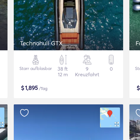
Technohull GTX
F
Starr aufblasbar
38 ft
9
0
St
12 m
Kreuzfahrt
$
1,895
/Tag