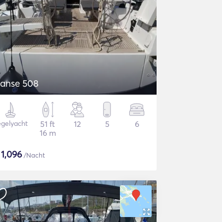
anse 508
gelyacht
51 ft
12
5
6
16 m
$
1,096
/Nacht