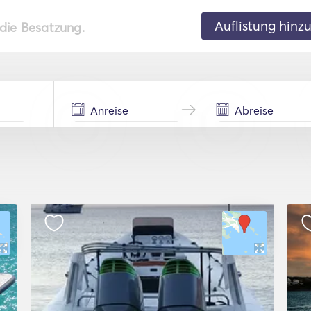
Auflistung hinz
 die Besatzung.