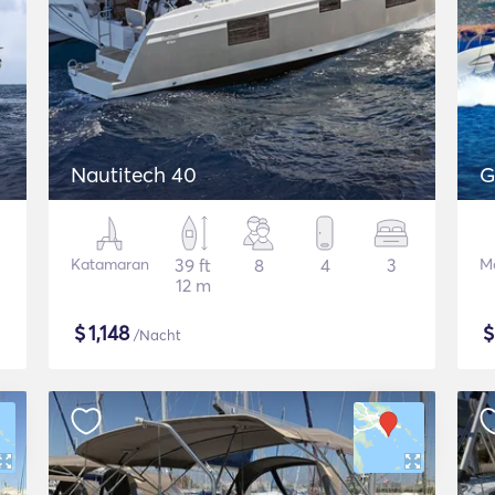
Nautitech 40
Katamaran
39 ft
8
4
3
M
12 m
$
1,148
/Nacht