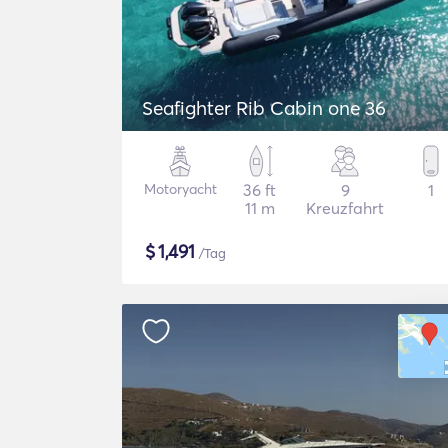
Seafighter Rib Cabin one 36
Motoryacht
36 ft
9
1
11 m
Kreuzfahrt
$
1,491
/Tag