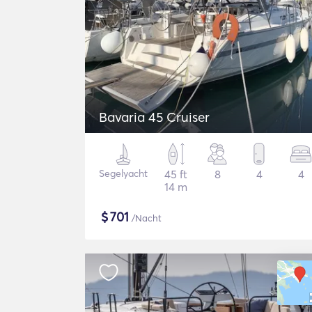
Bavaria 45 Cruiser
Segelyacht
45 ft
8
4
4
14 m
$
701
/Nacht