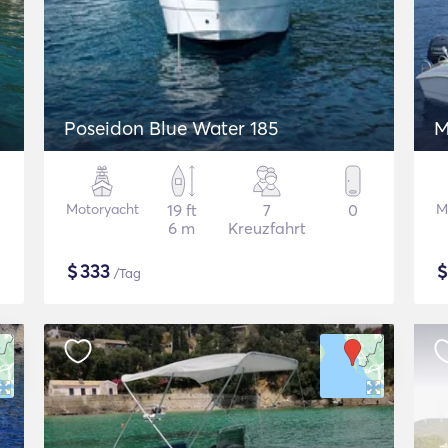
Poseidon Blue Water 185
M
Motoryacht
19 ft
7
0
M
6 m
Kreuzfahrt
$
333
/Tag