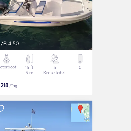
/B 4.50
otorboot
15 ft
5
0
5 m
Kreuzfahrt
$
218
/Tag