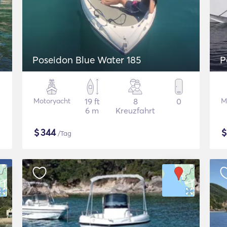
Poseidon Blue Water 185
P
Motoryacht
19 ft
8
0
M
6 m
Kreuzfahrt
$
344
/Tag