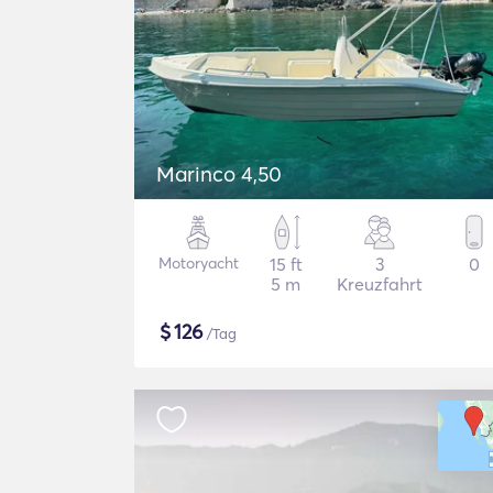
Marinco 4,50
Motoryacht
15 ft
3
0
5 m
Kreuzfahrt
$
126
/Tag