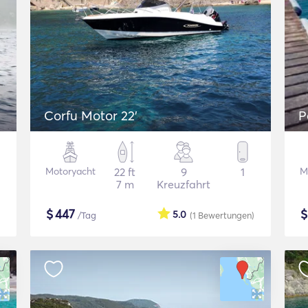
Corfu Motor 22'
P
Motoryacht
22 ft
9
1
M
7 m
Kreuzfahrt
$
447
5.0
/Tag
(1
Bewertungen
)