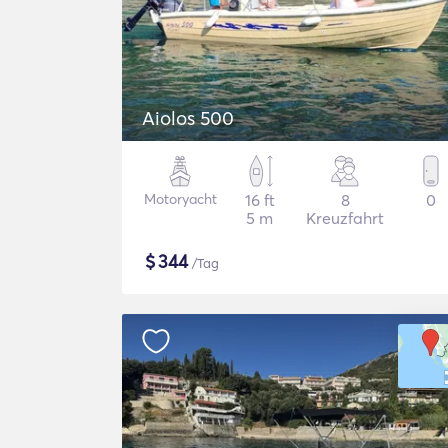
Aiolos 500
Motoryacht
16 ft
8
0
5 m
Kreuzfahrt
$
344
/Tag