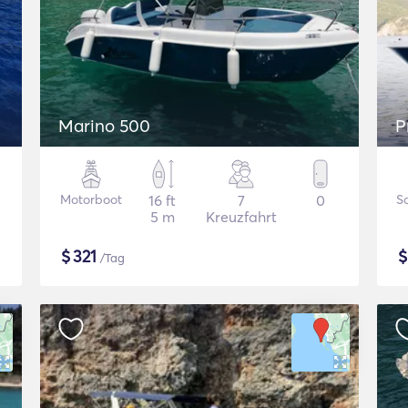
Marino 500
P
Motorboot
16 ft
7
0
S
5 m
Kreuzfahrt
$
321
/Tag