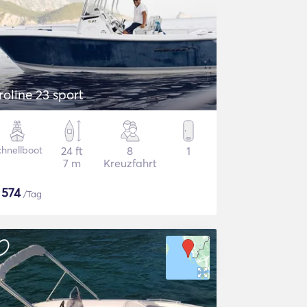
roline 23 sport
chnellboot
24 ft
8
1
7 m
Kreuzfahrt
$
574
/Tag