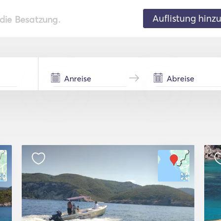
Auflistung hinz
 die Besatzung.