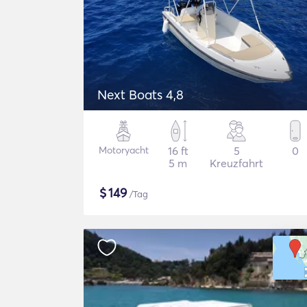
Next Boats 4,8
Motoryacht
16 ft
5
0
5 m
Kreuzfahrt
$
149
/Tag