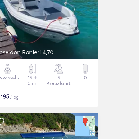
oseidon Ranieri 4,70
otoryacht
15 ft
5
0
5 m
Kreuzfahrt
$
195
/Tag