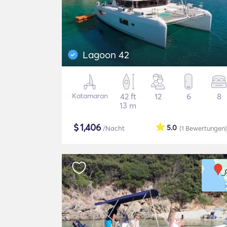
Lagoon 42
Katamaran
42 ft
12
6
8
13 m
$
1,406
5.0
/Nacht
(1
Bewertungen
)