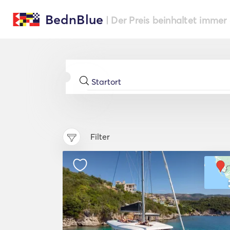
BednBlue
| Der Preis beinhaltet immer
Filter