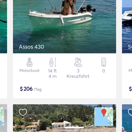
Assos 430
S
Motorboot
14 ft
3
0
M
4 m
Kreuzfahrt
$
206
/Tag