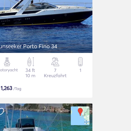
unseeker Porto Fino 34
otoryacht
34 ft
7
1
10 m
Kreuzfahrt
$
1,263
/Tag