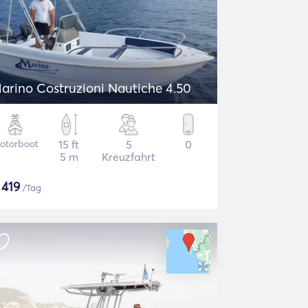
arino Costruzioni Nautiche 4.50
otorboot
15 ft
5
0
5 m
Kreuzfahrt
$
419
/Tag