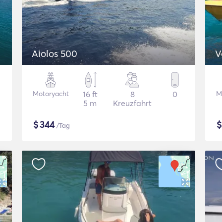
Aiolos 500
V
Motoryacht
16 ft
8
0
M
5 m
Kreuzfahrt
$
344
/Tag