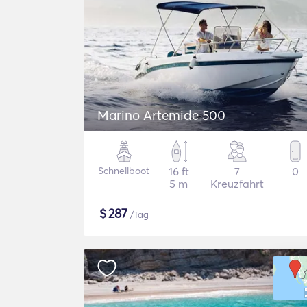
Marino Artemide 500
Schnellboot
16 ft
7
0
5 m
Kreuzfahrt
$
287
/Tag