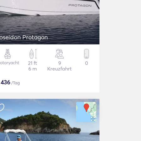
oseidon Protagon
otoryacht
21 ft
9
0
6 m
Kreuzfahrt
$
436
/Tag