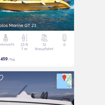
olos Marine GT 23
otoryacht
23 ft
12
0
7 m
Kreuzfahrt
$
459
/Tag