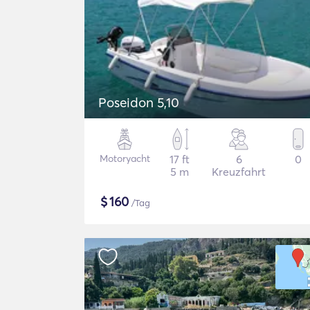
Poseidon 5,10
Motoryacht
17 ft
6
0
5 m
Kreuzfahrt
$
160
/Tag