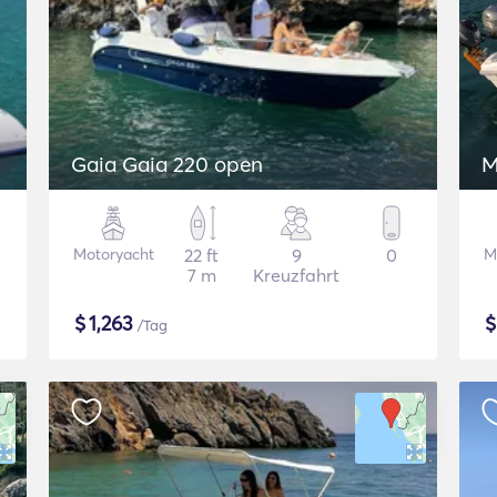
Gaia Gaia 220 open
M
Motoryacht
22 ft
9
0
M
7 m
Kreuzfahrt
$
1,263
/Tag