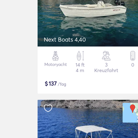
Next Boats 4,40
Motoryacht
14 ft
3
0
4 m
Kreuzfahrt
$
137
/Tag