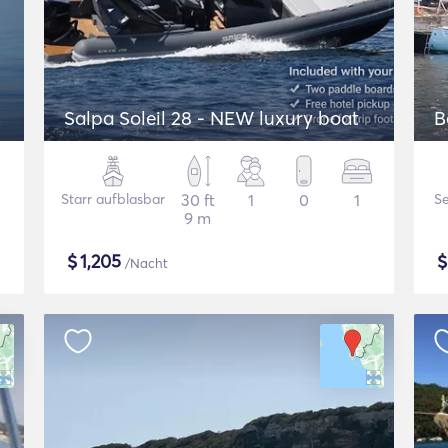
Salpa Soleil 28 - NEW luxury boat
B
Starr aufblasbar
30 ft
1
0
1
Se
9 m
$
1,205
/Nacht