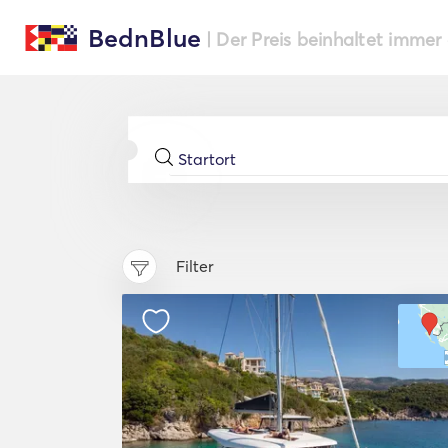
BednBlue
| Der Preis beinhaltet immer
Filter