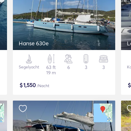
Hanse 630e
L
Segelyacht
63 ft
6
3
3
K
19 m
$
1,550
/Nacht