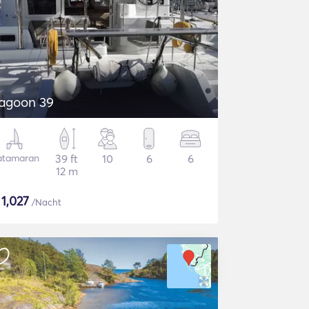
agoon 39
atamaran
39 ft
10
6
6
12 m
$
1,027
/Nacht