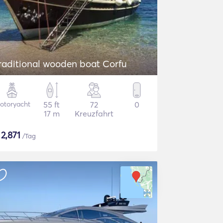
raditional wooden boat Corfu
otoryacht
55 ft
72
0
17 m
Kreuzfahrt
$
2,871
/Tag