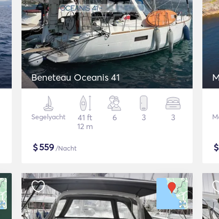
Beneteau Oceanis 41
M
Segelyacht
41 ft
6
3
3
M
12 m
$
559
/Nacht