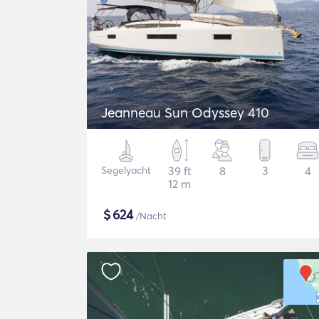
Jeanneau Sun Odyssey 410
Segelyacht
39 ft
8
3
4
12 m
$
624
/Nacht