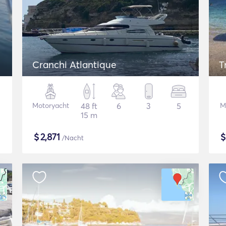
Cranchi Atlantique
T
Motoryacht
48 ft
6
3
5
M
15 m
$
2,871
/Nacht