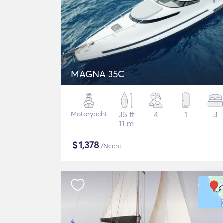
MAGNA 35C
Motoryacht
35 ft
4
1
3
11 m
$
1,378
/Nacht