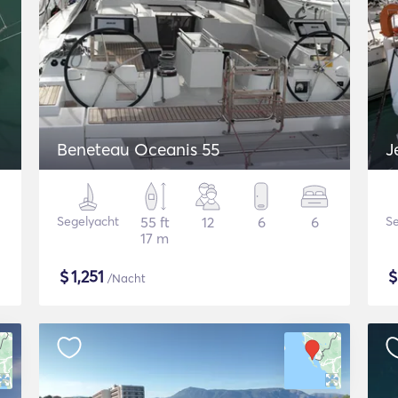
Beneteau Oceanis 55
J
Segelyacht
55 ft
12
6
6
Se
17 m
$
1,251
/Nacht