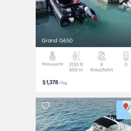
Grand G650
Motoryacht
2133 ft
8
0
650 m
Kreuzfahrt
$
1,378
/Tag