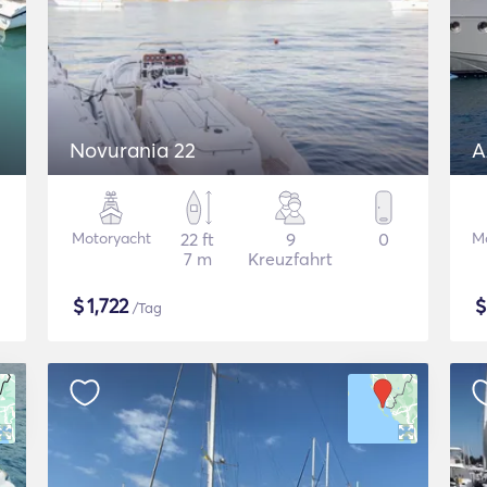
Novurania 22
A
Motoryacht
22 ft
9
0
M
7 m
Kreuzfahrt
$
1,722
/Tag