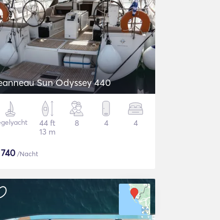
eanneau Sun Odyssey 440
gelyacht
44 ft
8
4
4
13 m
$
740
/Nacht