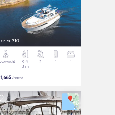
arex 310
otoryacht
9 ft
2
1
1
3 m
$
1,665
/Nacht