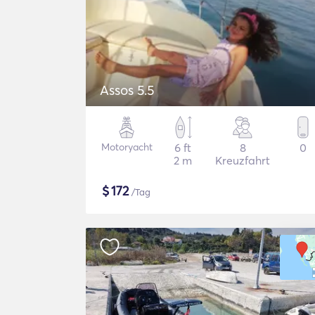
Assos 5.5
Motoryacht
6 ft
8
0
2 m
Kreuzfahrt
$
172
/Tag