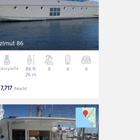
zimut 86
otoryacht
86 ft
8
4
6
26 m
$
7,717
/Nacht