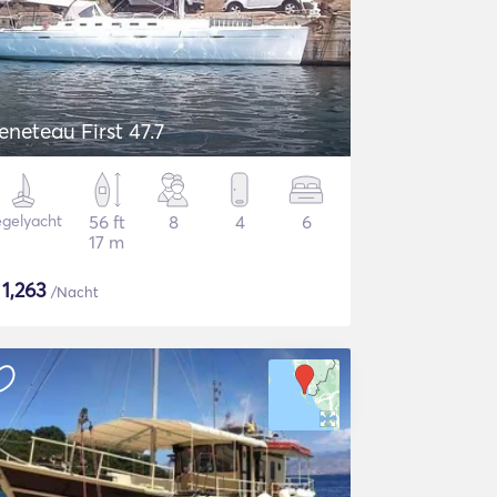
eneteau First 47.7
gelyacht
56 ft
8
4
6
17 m
$
1,263
/Nacht