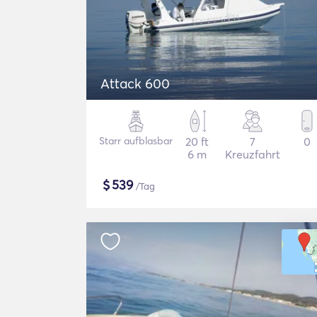
Attack 600
Starr aufblasbar
20 ft
7
0
6 m
Kreuzfahrt
$
539
/Tag