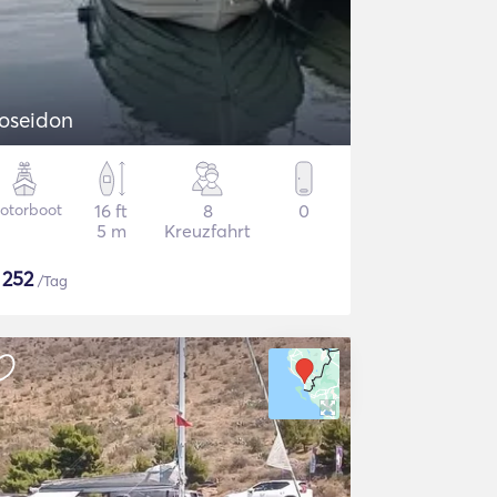
oseidon
otorboot
16 ft
8
0
5 m
Kreuzfahrt
$
252
/Tag