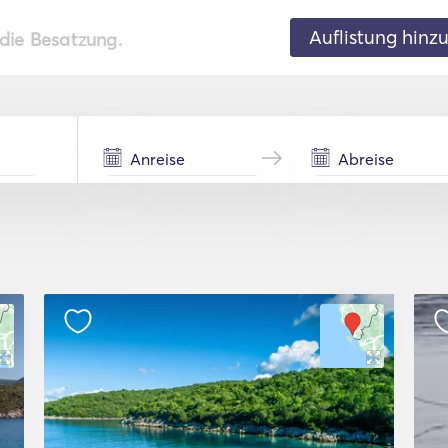
Auflistung hinz
 die Besatzung.