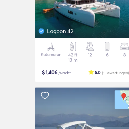
Lagoon 42
Katamaran
42 ft
12
6
8
13 m
$
1,406
5.0
/Nacht
(1
Bewertungen
)