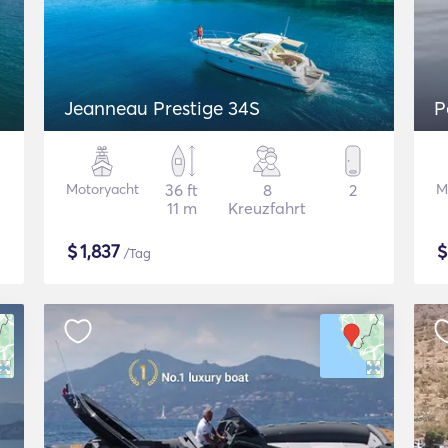
Jeanneau Prestige 34S
P
Motoryacht
36 ft
8
2
M
11 m
Kreuzfahrt
$
1,837
/Tag