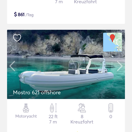
7 m
Kreuzfahrt
$
861
/Tag
Mostro 621 offshore
Motoryacht
22 ft
8
0
7 m
Kreuzfahrt