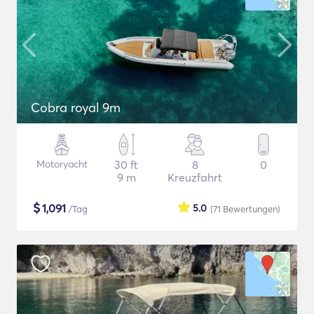
Cobra royal 9m
Motoryacht
30 ft
8
0
9 m
Kreuzfahrt
$
1,091
5.0
/Tag
(71
Bewertungen
)