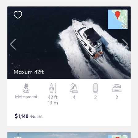
Maxum 42ft
Motoryacht
42 ft
4
2
2
13 m
$
1,148
/Nacht