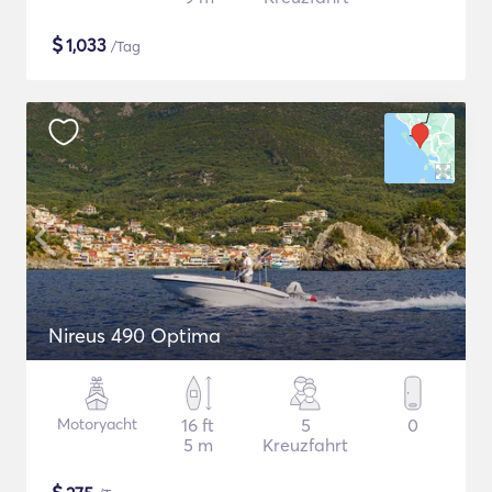
$
1,033
/Tag
Nireus 490 Optima
Motoryacht
16 ft
5
0
5 m
Kreuzfahrt