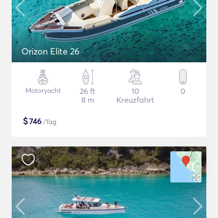
Orizon Elite 26
Motoryacht
26 ft
10
0
8 m
Kreuzfahrt
$
746
/Tag