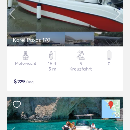
Karel Paxos 170
Motoryacht
16 ft
5
0
5 m
Kreuzfahrt
$
229
/Tag