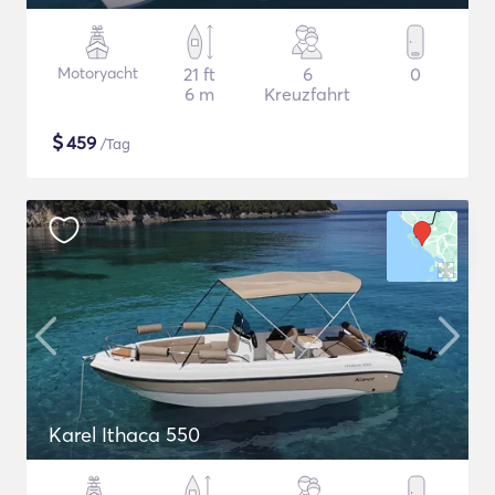
Motoryacht
21 ft
6
0
6 m
Kreuzfahrt
$
459
/Tag
Karel Ithaca 550