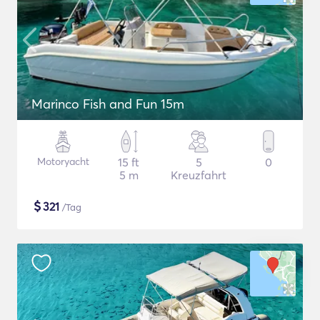
Marinco Fish and Fun 15m
Motoryacht
15 ft
5
0
5 m
Kreuzfahrt
$
321
/Tag