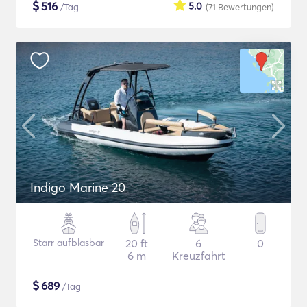
$
516
5.0
/Tag
(71
Bewertungen
)
Indigo Marine 20
Starr aufblasbar
20 ft
6
0
6 m
Kreuzfahrt
$
689
/Tag