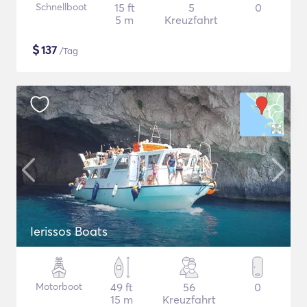
Schnellboot
15 ft
5
0
5 m
Kreuzfahrt
$
137
/Tag
Ierissos Boats
Motorboot
49 ft
56
0
15 m
Kreuzfahrt