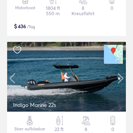
Motorboot
1804 ft
8
0
550 m
Kreuzfahrt
$
436
/Tag
Indigo Marine 22s
Starr aufblasbar
22 ft
8
0