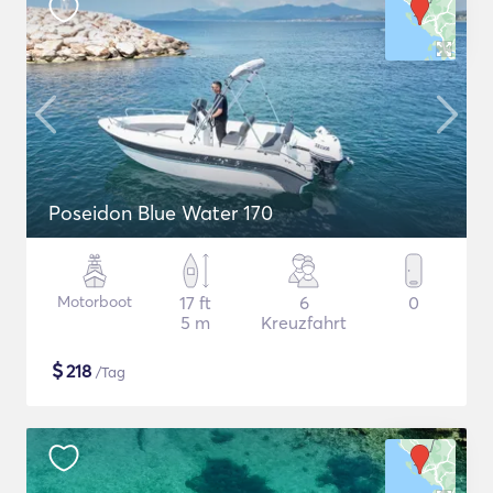
Poseidon Blue Water 170
Motorboot
17 ft
6
0
5 m
Kreuzfahrt
$
218
/Tag