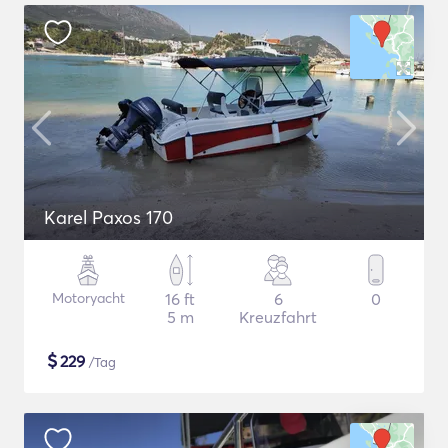
Karel Paxos 170
Motoryacht
16 ft
6
0
5 m
Kreuzfahrt
$
229
/Tag