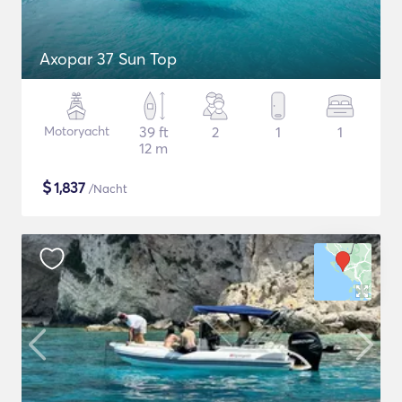
Axopar 37 Sun Top
Motoryacht
39 ft
2
1
1
12 m
$
1,837
/Nacht