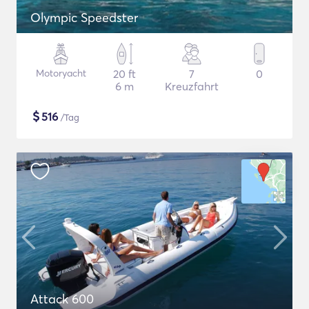
Olympic Speedster
Motoryacht
20 ft
7
0
6 m
Kreuzfahrt
$
516
/Tag
Attack 600