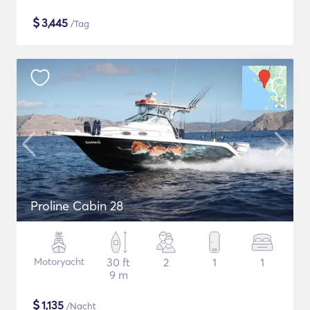
$
3,445
/Tag
Proline Cabin 28
Motoryacht
30 ft
2
1
1
9 m
$
1,135
/Nacht