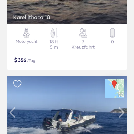
Karel Ithaca 18
Motoryacht
18 ft
7
0
5 m
Kreuzfahrt
$
356
/Tag