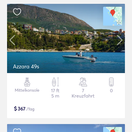
Azzara 49s
Mittelkonsole
17 ft
7
0
5 m
Kreuzfahrt
$
367
/Tag