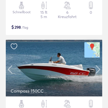
Schnellboot
15 ft
6
0
5 m
Kreuzfahrt
$
298
/Tag
Compass 150CC