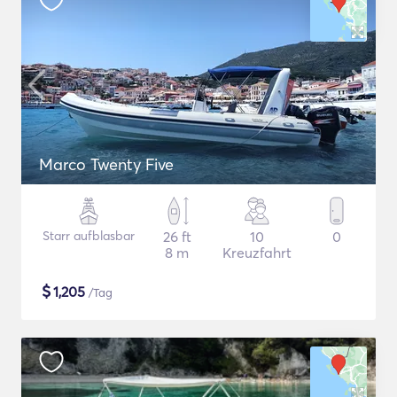
Marco Twenty Five
Starr aufblasbar
26 ft
10
0
8 m
Kreuzfahrt
$
1,205
/Tag