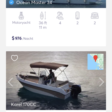
Ocean Master 34
Motoryacht
36 ft
4
2
2
11 m
$
976
/Nacht
Karel 170CC