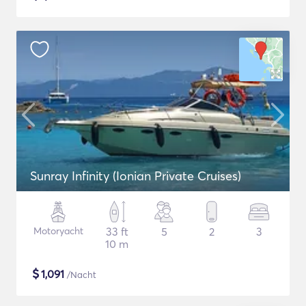
Sunray Infinity (Ionian Private Cruises)
Motoryacht
33 ft
5
2
3
10 m
$
1,091
/Nacht