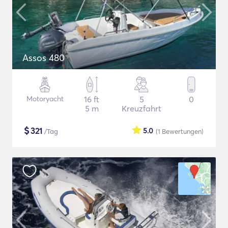
Assos 480
Motoryacht
16 ft
5
0
5 m
Kreuzfahrt
$
321
5.0
/Tag
(1
Bewertungen
)