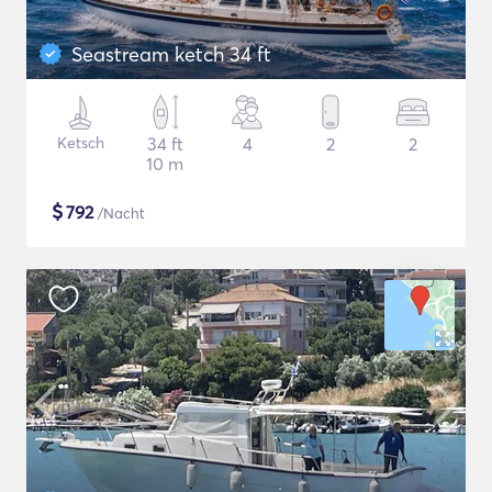
Seastream ketch 34 ft
Ketsch
34 ft
4
2
2
10 m
$
792
/Nacht