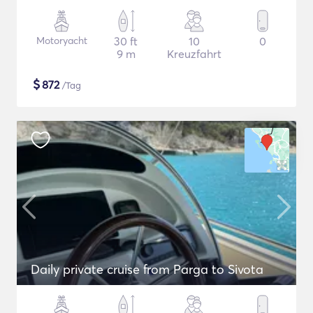
Motoryacht
30 ft
10
0
9 m
Kreuzfahrt
$
872
/Tag
Daily private cruise from Parga to Sivota