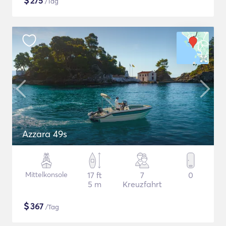
$
275
/Tag
Azzara 49s
Mittelkonsole
17 ft
7
0
5 m
Kreuzfahrt
$
367
/Tag