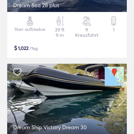
Dream Sea 28 plus
Starr aufblasbar
29 ft
9
1
9 m
Kreuzfahrt
$
1,022
/Tag
Dream Ship Victory Dream 30