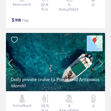
Motoryacht
29 ft
9
0
9 m
Kreuzfahrt
$
918
/Tag
Daily private cruise to Paxos and Antipaxos
islands!
Schnellboot
29 ft
9
0
9 m
Kreuzfahrt