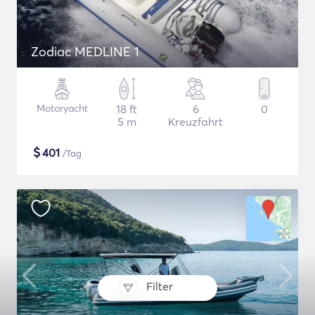
Zodiac MEDLINE 1
Motoryacht
18 ft
6
0
5 m
Kreuzfahrt
$
401
/Tag
Filter