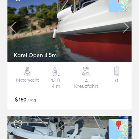
Karel Open 4.5m
Motoryacht
13 ft
4
0
4 m
Kreuzfahrt
$
160
/Tag