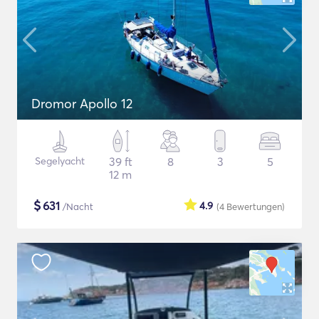
Dromor Apollo 12
Segelyacht
39 ft
8
3
5
12 m
$
631
4.9
/Nacht
(4
Bewertungen
)