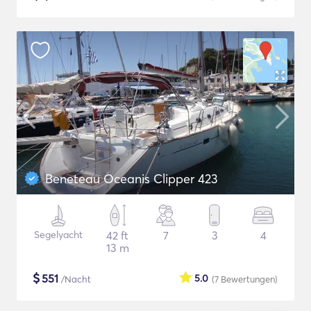
Beneteau Oceanis Clipper 423
Segelyacht
42 ft
7
3
4
13 m
$
551
5.0
/Nacht
(7
Bewertungen
)