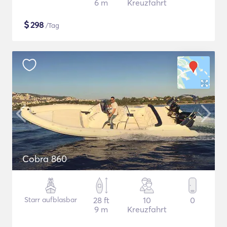
6 m
Kreuzfahrt
$
298
/Tag
Cobra 860
Starr aufblasbar
28 ft
10
0
9 m
Kreuzfahrt