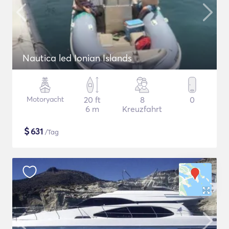
Nautica led Ionian Islands
Motoryacht
20 ft
8
0
6 m
Kreuzfahrt
$
631
/Tag