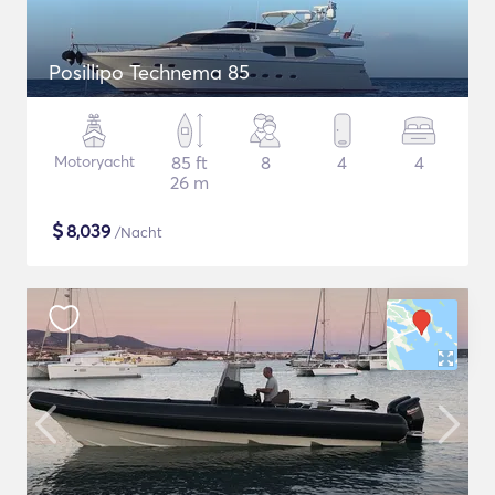
Posillipo Technema 85
Motoryacht
85 ft
8
4
4
26 m
$
8,039
/Nacht