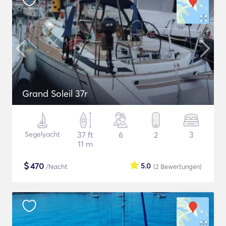
Grand Soleil 37r
Segelyacht
37 ft
6
2
3
11 m
$
470
5.0
/Nacht
(2
Bewertungen
)