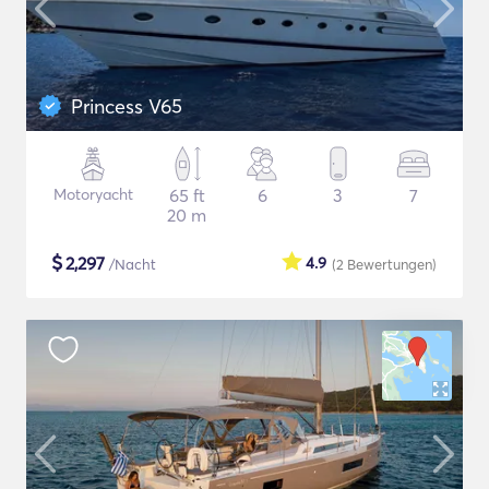
Princess V65
Motoryacht
65 ft
6
3
7
20 m
$
2,297
4.9
/Nacht
(2
Bewertungen
)