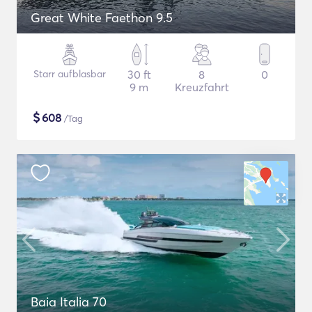
Great White Faethon 9.5
Starr aufblasbar
30 ft
8
0
9 m
Kreuzfahrt
$
608
/Tag
Baia Italia 70