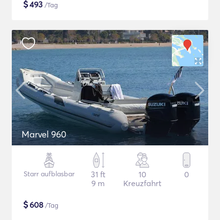
$
493
/Tag
Marvel 960
Starr aufblasbar
31 ft
10
0
9 m
Kreuzfahrt
$
608
/Tag