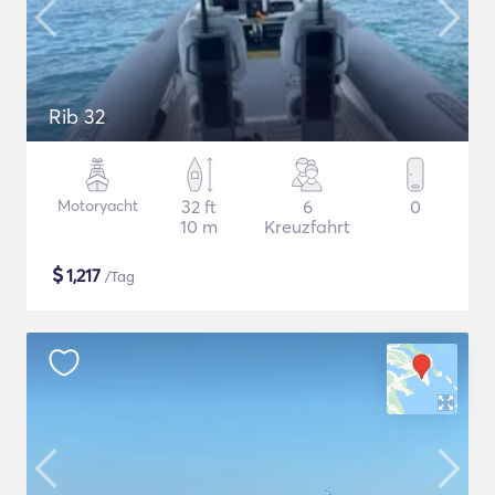
Rib 32
Motoryacht
32 ft
6
0
10 m
Kreuzfahrt
$
1,217
/Tag