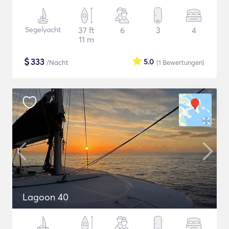
Segelyacht
37 ft
6
3
4
11 m
$
333
5.0
/Nacht
(1
Bewertungen
)
Lagoon 40