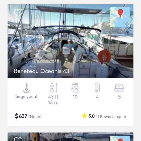
Beneteau Oceanis 43
Segelyacht
43 ft
10
4
5
13 m
$
637
5.0
/Nacht
(1
Bewertungen
)