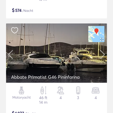
$
574
/Nacht
Abbate Primatist G46 Pininfarina
Motoryacht
46 ft
4
3
4
14 m