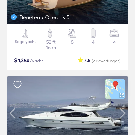
Beneteau Oceanis 51.1
Segelyacht
52 ft
8
4
4
16 m
$
1,364
4.5
/Nacht
(2
Bewertungen
)