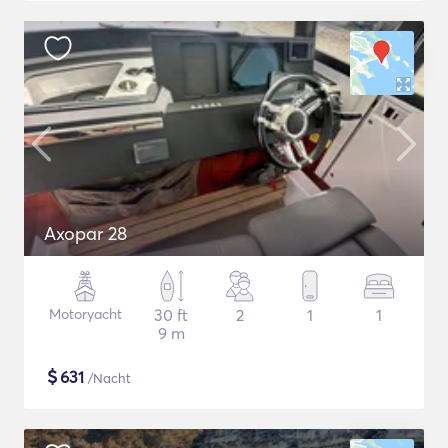
Axopar 28
Motoryacht
30 ft
2
1
1
9 m
$
631
/Nacht