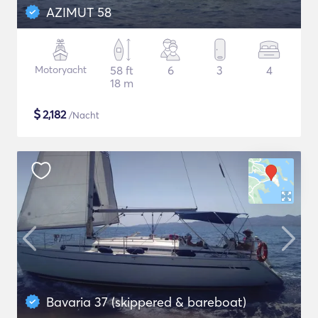
AZIMUT 58
Motoryacht
58 ft
6
3
4
18 m
$
2,182
/Nacht
Bavaria 37 (skippered & bareboat)