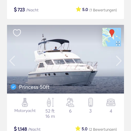
$
723
5.0
/Nacht
(1
Bewertungen
)
Princess 50ft
Motoryacht
52 ft
6
3
4
16 m
$
1,148
5.0
/Nacht
(2
Bewertungen
)