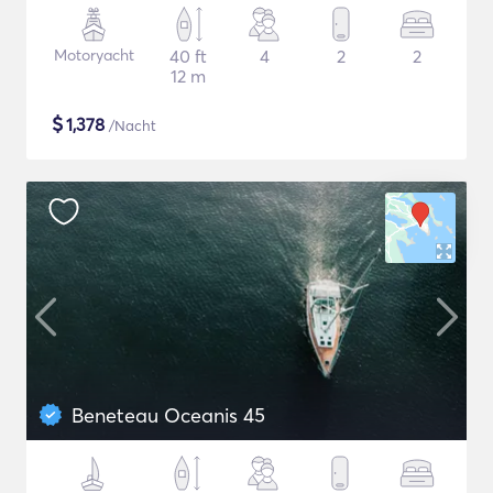
Motoryacht
40 ft
4
2
2
12 m
$
1,378
/Nacht
Beneteau Oceanis 45