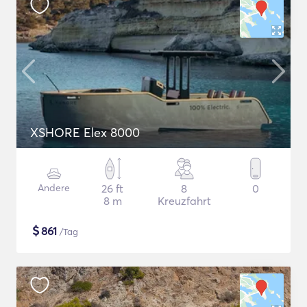
XSHORE Elex 8000
Andere
26 ft
8
0
8 m
Kreuzfahrt
$
861
/Tag