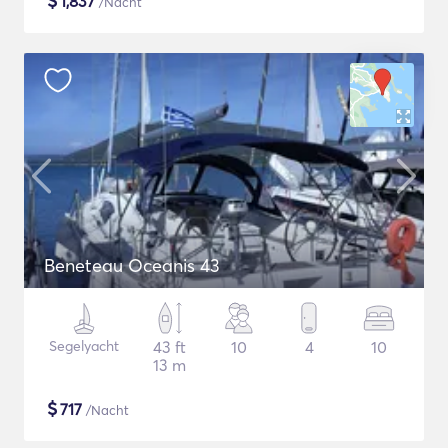
$
1,837
/Nacht
Beneteau Oceanis 43
Segelyacht
43 ft
10
4
10
13 m
$
717
/Nacht