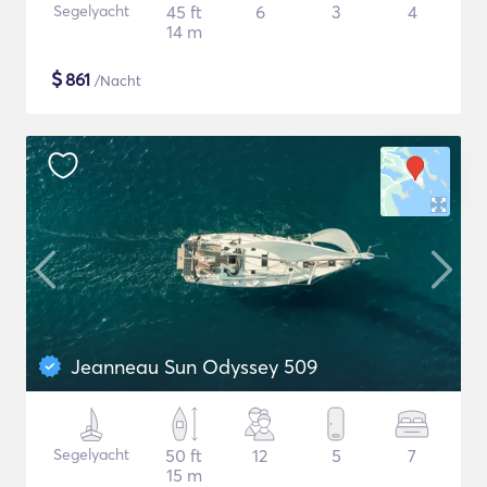
Segelyacht
45 ft
6
3
4
14 m
$
861
/Nacht
Jeanneau Sun Odyssey 509
Segelyacht
50 ft
12
5
7
15 m