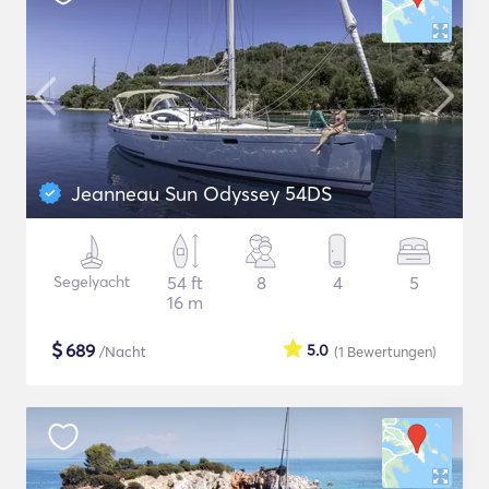
Jeanneau Sun Odyssey 54DS
Segelyacht
54 ft
8
4
5
16 m
$
689
5.0
/Nacht
(1
Bewertungen
)