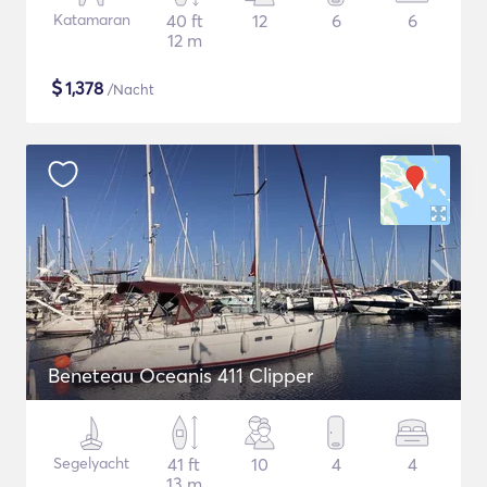
Katamaran
40 ft
12
6
6
12 m
$
1,378
/Nacht
Beneteau Oceanis 411 Clipper
Segelyacht
41 ft
10
4
4
13 m