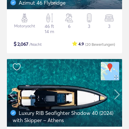
Azimut 46 Flybridge
Motoryacht
46 ft
6
3
3
14 m
$
2,067
4.9
/Nacht
(20
Bewertungen
)
Luxury RIB Seafighter Shadow 40 (2024)
with Skipper – Athens