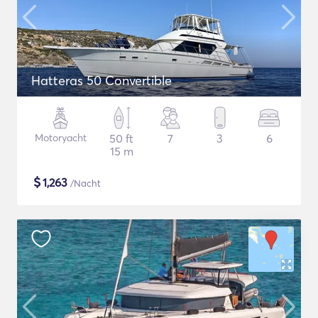
Hatteras 50 Convertible
Motoryacht
50 ft
7
3
6
15 m
$
1,263
/Nacht