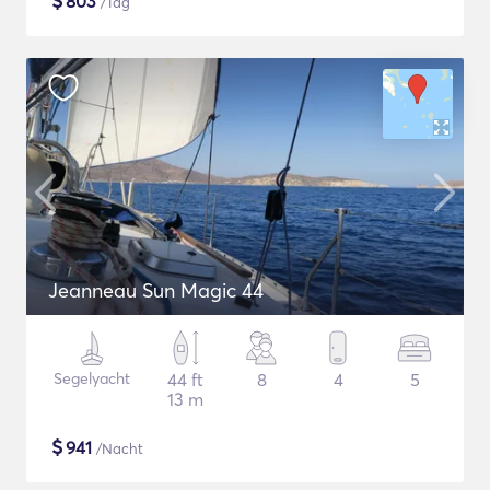
$
803
/Tag
Jeanneau Sun Magic 44
Segelyacht
44 ft
8
4
5
13 m
$
941
/Nacht