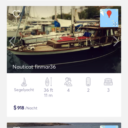
Nauticat finmar36
Segelyacht
36 ft
4
2
3
11 m
$
918
/Nacht