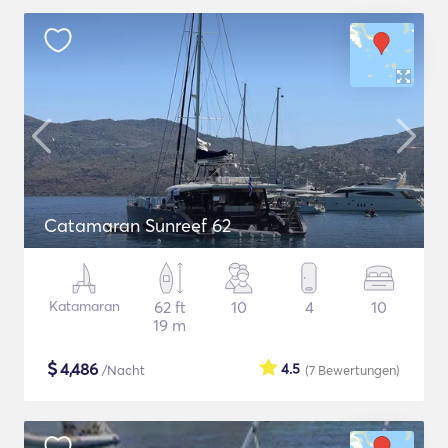
Catamaran Sunreef 62
Katamaran
62 ft
10
4
10
19 m
$
4,486
4.5
/Nacht
(7
Bewertungen
)