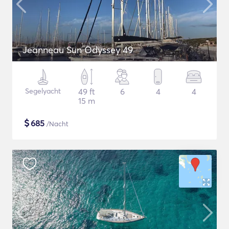
Jeanneau Sun Odyssey 49
Segelyacht
49 ft
6
4
4
15 m
$
685
/Nacht