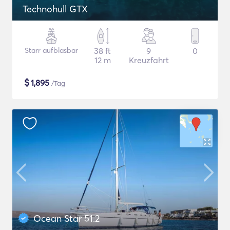
Technohull GTX
Starr aufblasbar
38 ft
9
0
12 m
Kreuzfahrt
$
1,895
/Tag
Ocean Star 51.2