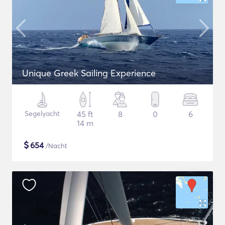
Unique Greek Sailing Experience
Segelyacht
45 ft
8
0
6
14 m
$
654
/Nacht