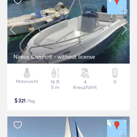
Nireus Comfort - without license
Motoryacht
16 ft
4
0
5 m
Kreuzfahrt
$
321
/Tag