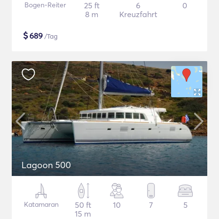
Bogen-Reiter
25 ft
6
0
8 m
Kreuzfahrt
$
689
/Tag
Lagoon 500
Katamaran
50 ft
10
7
5
15 m