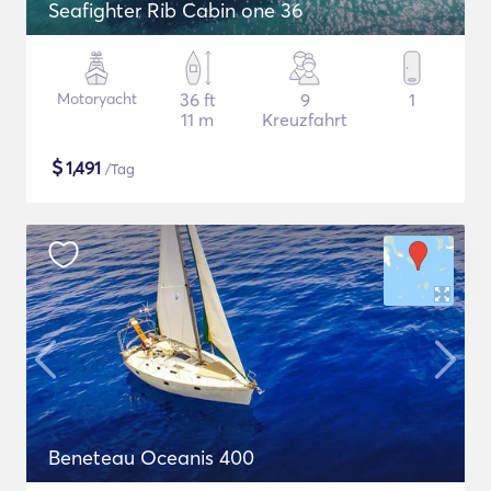
Seafighter Rib Cabin one 36
Motoryacht
36 ft
9
1
11 m
Kreuzfahrt
$
1,491
/Tag
Beneteau Oceanis 400