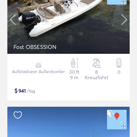
Fost OBSESSION
Aufblasbarer Außenborder
30 ft
8
0
9 m
Kreuzfahrt
$
941
/Tag