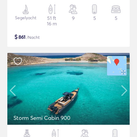
Segelyacht
51 ft
9
5
5
16 m
$
861
/Nacht
Storm Semi Cabin 900