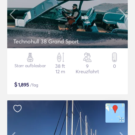
Technohull 38 Grand Sport
Starr aufblasbar
38 ft
9
0
12 m
Kreuzfahrt
$
1,895
/Tag