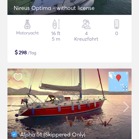
Nireus Optima - without license
Motoryacht
16 ft
4
0
5 m
Kreuzfahrt
$
298
/Tag
Alpha 51 (Skippered Only)