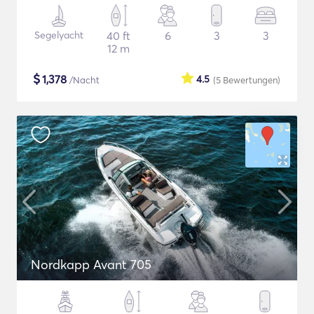
Segelyacht
40 ft
6
3
3
12 m
$
1,378
4.5
/Nacht
(5
Bewertungen
)
Nordkapp Avant 705