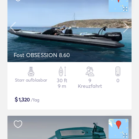
Fost OBSESSION 8.60
Starr aufblasbar
30 ft
9
0
9 m
Kreuzfahrt
$
1,320
/Tag