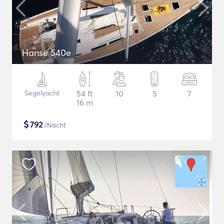
Hanse 540e
Segelyacht
54 ft
10
5
7
16 m
$
792
/Nacht