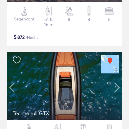
Segelyacht
51 ft
8
4
5
16 m
$
872
/Nacht
Technohull GTX