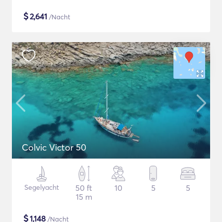
$
2,641
/Nacht
Colvic Victor 50
Segelyacht
50 ft
10
5
5
15 m
$
1,148
/Nacht