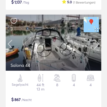
$
1,137
5.0
/Tag
(1
Bewertungen
)
Salona 44
Segelyacht
44 ft
8
4
4
13 m
$
867
/Nacht