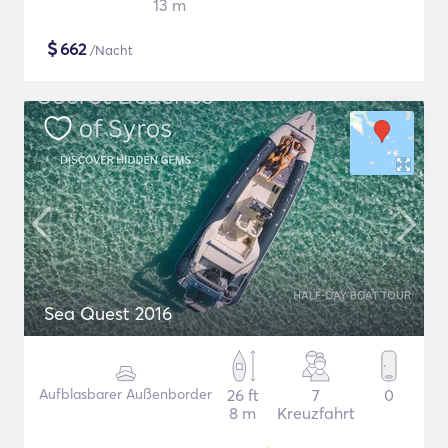
13 m
$
662
/Nacht
Sea Quest 2016
Aufblasbarer Außenborder
26 ft
7
0
8 m
Kreuzfahrt