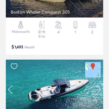
Boston Whaler Conquest 305
Motoryacht
31 ft
4
1
2
9 m
$
1,493
/Nacht