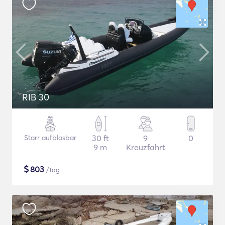
RIB 30
Starr aufblasbar
30 ft
9
0
9 m
Kreuzfahrt
$
803
/Tag