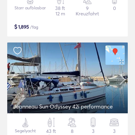
Starr aufblasbar
38 ft
9
0
12 m
Kreuzfahrt
$
1,895
/Tag
Jeanneau Sun Odyssey 42i performance
Segelyacht
43 ft
8
3
3