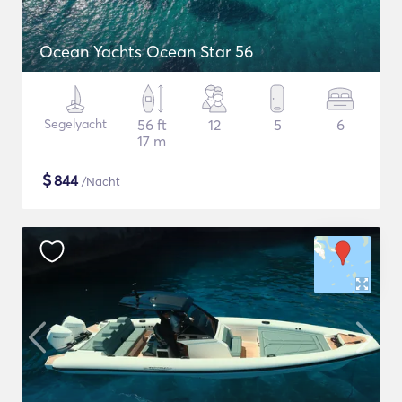
Ocean Yachts Ocean Star 56
Segelyacht
56 ft
12
5
6
17 m
$
844
/Nacht