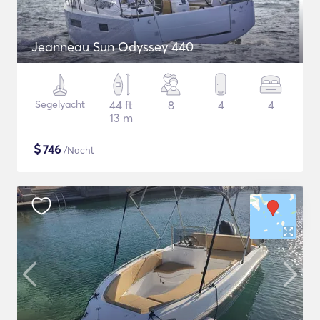
Jeanneau Sun Odyssey 440
Segelyacht
44 ft
8
4
4
13 m
$
746
/Nacht