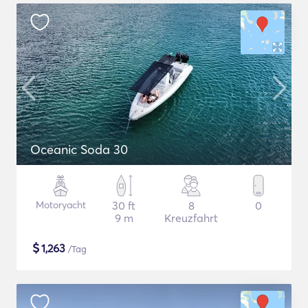
Oceanic Soda 30
Motoryacht
30 ft
8
0
9 m
Kreuzfahrt
$
1,263
/Tag