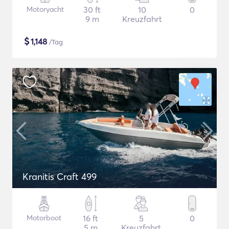
Motoryacht
30 ft
10
0
9 m
Kreuzfahrt
$
1,148
/Tag
Kranitis Craft 499
Motorboot
16 ft
5
0
5 m
Kreuzfahrt