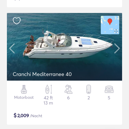
Cranchi Mediterranee 40
Motorboot
42 ft
6
2
5
13 m
$
2,009
/Nacht