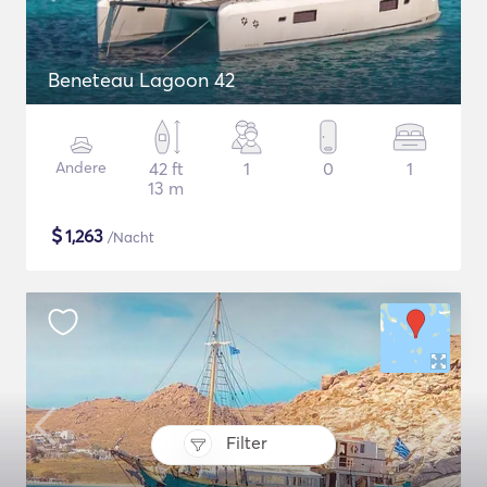
Beneteau Lagoon 42
Andere
42 ft
1
0
1
13 m
$
1,263
/Nacht
Filter