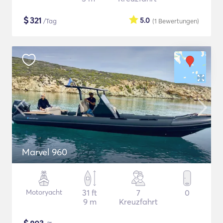
$
321
5.0
/Tag
(1
Bewertungen
)
Marvel 960
Motoryacht
31 ft
7
0
9 m
Kreuzfahrt