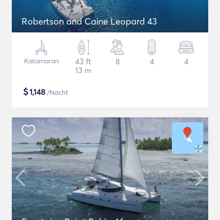
Robertson and Caine Leopard 43
Katamaran
43 ft
8
4
4
13 m
$
1,148
/Nacht