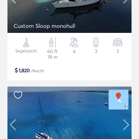
Custom Sloop monohull
Segelyacht
60 ft
6
3
3
18 m
$
1,820
/Nacht