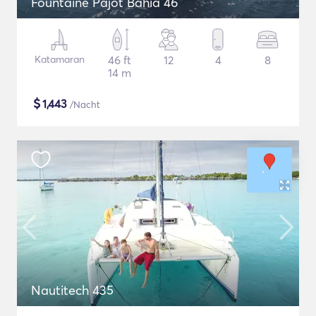
Fountaine Pajot Bahia 46
Katamaran
46 ft
12
4
8
14 m
$
1,443
/Nacht
Nautitech 435