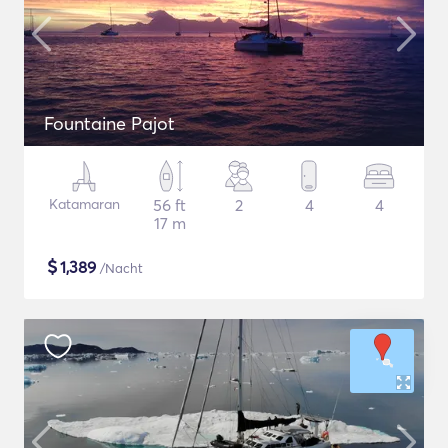
Fountaine Pajot
Katamaran
56 ft
2
4
4
17 m
$
1,389
/Nacht