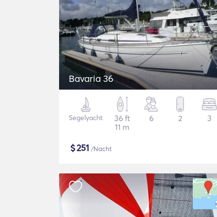
Bavaria 36
Segelyacht
36 ft
6
2
3
11 m
$
251
/Nacht