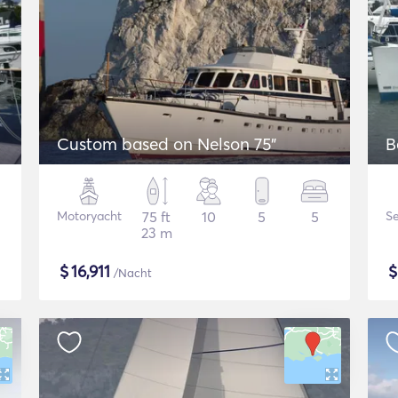
Custom based on Nelson 75"
B
Motoryacht
75 ft
10
5
5
Se
23 m
$
16,911
/Nacht