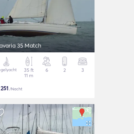
avaria 35 Match
gelyacht
35 ft
6
2
3
11 m
$
251
/Nacht