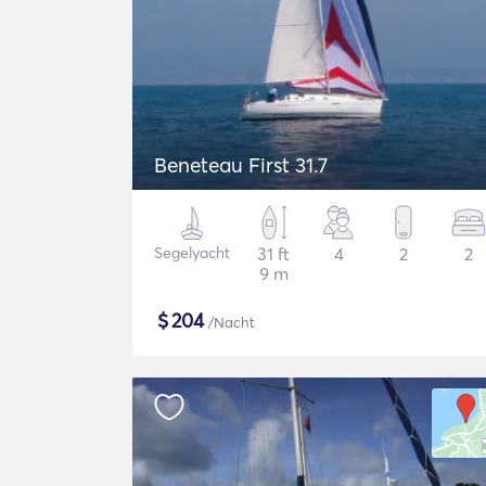
Beneteau First 31.7
Segelyacht
31 ft
4
2
2
9 m
$
204
/Nacht