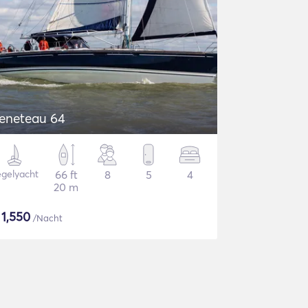
eneteau 64
gelyacht
66 ft
8
5
4
20 m
$
1,550
/Nacht