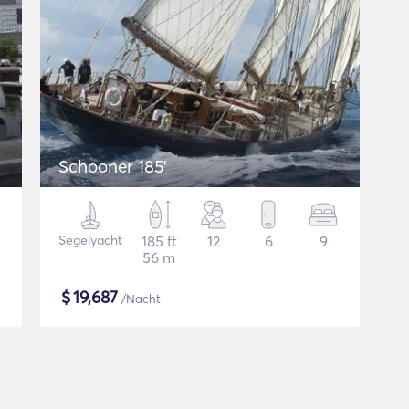
Schooner 185'
Segelyacht
185 ft
12
6
9
56 m
$
19,687
/Nacht