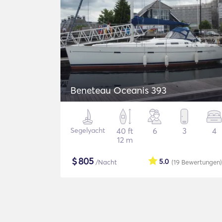
Beneteau Oceanis 393
Segelyacht
40 ft
6
3
4
12 m
$
805
5.0
/Nacht
(19
Bewertungen
)