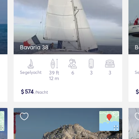
Bavaria 38
B
Segelyacht
39 ft
6
3
3
Se
12 m
$
574
/Nacht