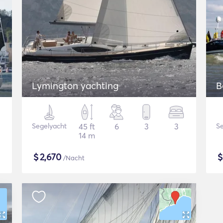
Lymington yachting
B
Segelyacht
45 ft
6
3
3
Se
14 m
$
2,670
/Nacht