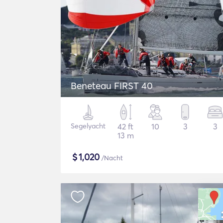
Beneteau FIRST 40
Segelyacht
42 ft
10
3
3
13 m
$
1,020
/Nacht