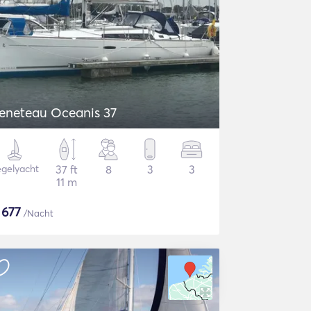
eneteau Oceanis 37
gelyacht
37 ft
8
3
3
11 m
$
677
/Nacht