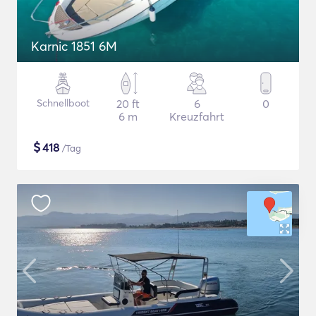
Karnic 1851 6M
Schnellboot
20 ft
6
0
6 m
Kreuzfahrt
$
418
/Tag