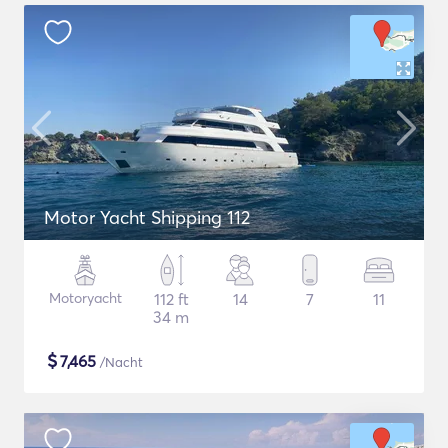
Motor Yacht Shipping 112
Motoryacht
112 ft
14
7
11
34 m
$
7,465
/Nacht