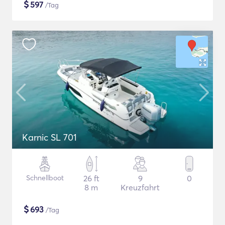
$
597
/Tag
Karnic SL 701
Schnellboot
26 ft
9
0
8 m
Kreuzfahrt
$
693
/Tag