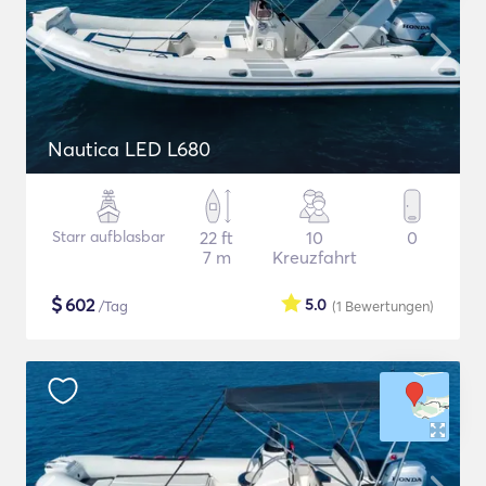
Nautica LED L680
Starr aufblasbar
22 ft
10
0
7 m
Kreuzfahrt
$
602
5.0
/Tag
(1
Bewertungen
)