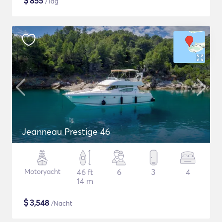
$
855
/Tag
Jeanneau Prestige 46
Motoryacht
46 ft
6
3
4
14 m
$
3,548
/Nacht