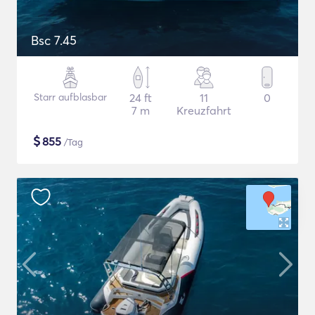
Bsc 7.45
Starr aufblasbar
24 ft
11
0
7 m
Kreuzfahrt
$
855
/Tag