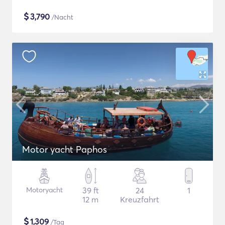
$
3,790
/Nacht
Motor yacht Paphos
Motoryacht
39 ft
24
1
12 m
Kreuzfahrt
$
1,309
/Tag