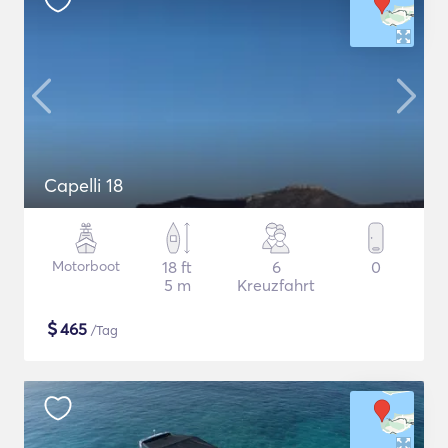
Capelli 18
Motorboot
18 ft
6
0
5 m
Kreuzfahrt
$
465
/Tag