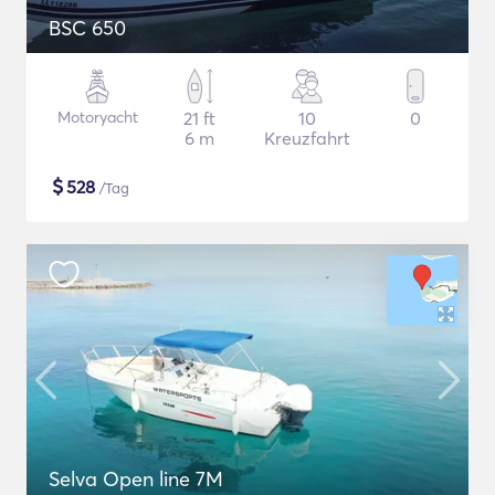
BSC 650
Motoryacht
21 ft
10
0
6 m
Kreuzfahrt
$
528
/Tag
Selva Open line 7M