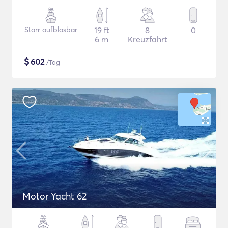
Starr aufblasbar
19 ft
8
0
6 m
Kreuzfahrt
$
602
/Tag
Motor Yacht 62