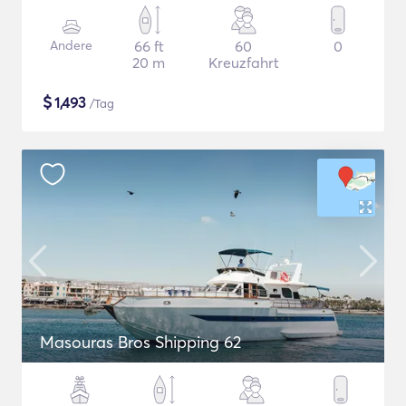
Andere
66 ft
60
0
20 m
Kreuzfahrt
$
1,493
/Tag
Masouras Bros Shipping 62