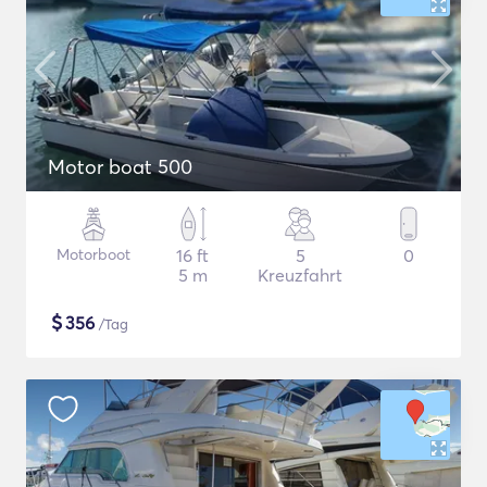
Motor boat 500
Motorboot
16 ft
5
0
5 m
Kreuzfahrt
$
356
/Tag