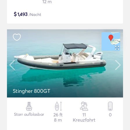
12 m
$
1,493
/Nacht
Stingher 800GT
Starr aufblasbar
26 ft
11
0
8 m
Kreuzfahrt