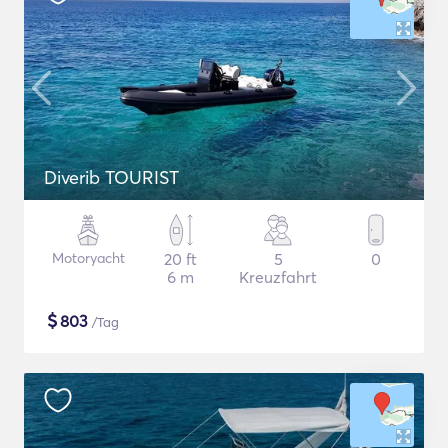
Diverib TOURIST
Motoryacht
20 ft
5
0
6 m
Kreuzfahrt
$
803
/Tag