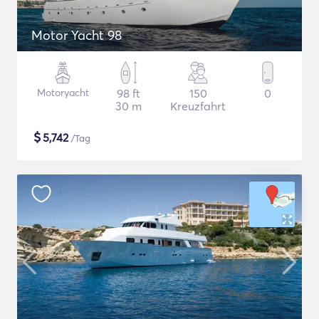
Motor Yacht 98
Motoryacht
98 ft
150
0
30 m
Kreuzfahrt
$
5,742
/Tag