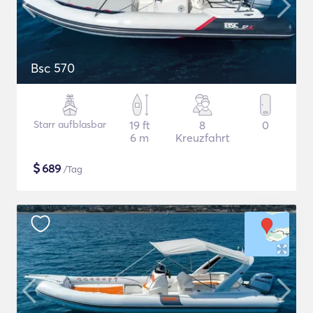
Bsc 570
Starr aufblasbar
19 ft
8
0
6 m
Kreuzfahrt
$
689
/Tag