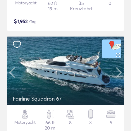
Motoryacht
62 ft
35
0
19 m
Kreuzfahrt
$
1,952
/Tag
Fairline Squadron 67
Motoryacht
66 ft
8
3
5
20 m