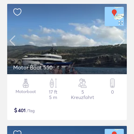
Motor Boat 550
Motorboot
17 ft
5
0
5 m
Kreuzfahrt
$
401
/Tag