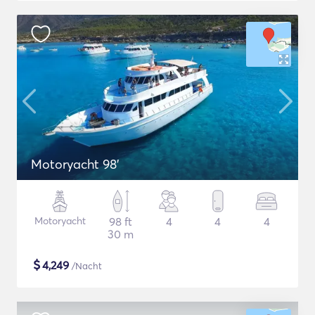
Motoryacht 98'
Motoryacht
98 ft
4
4
4
30 m
$
4,249
/Nacht