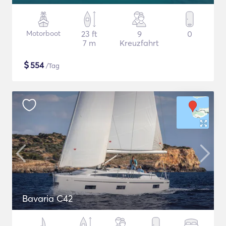
Motorboot
23 ft
9
0
7 m
Kreuzfahrt
$
554
/Tag
Bavaria C42