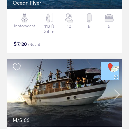
Ocean Flyer
Motoryacht
112 ft
10
6
5
34 m
$
7,120
/Nacht
M/S 66