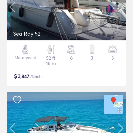
Sea Ray 52
Motoryacht
52 ft
6
3
3
16 m
$
3,847
/Nacht