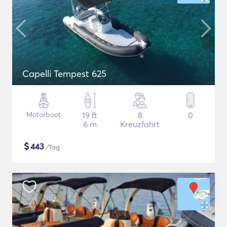
Capelli Tempest 625
Motorboot
19 ft
8
0
6 m
Kreuzfahrt
$
443
/Tag