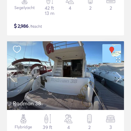
Segelyacht
42 ft
4
2
2
13 m
$
2,986
/Nacht
Rodman 38
Flybridge
39 ft
4
2
3