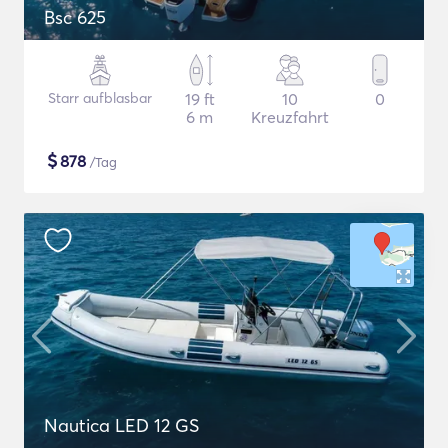
Bsc 625
Starr aufblasbar
19 ft
10
0
6 m
Kreuzfahrt
$
878
/Tag
Nautica LED 12 GS