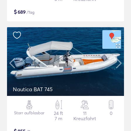
$
689
/Tag
Nautica BAT 745
Starr aufblasbar
24 ft
11
0
7 m
Kreuzfahrt