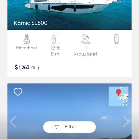
Karnic SL800
Motorboot
27 ft
11
1
8 m
Kreuzfahrt
$
1,263
/Tag
Filter