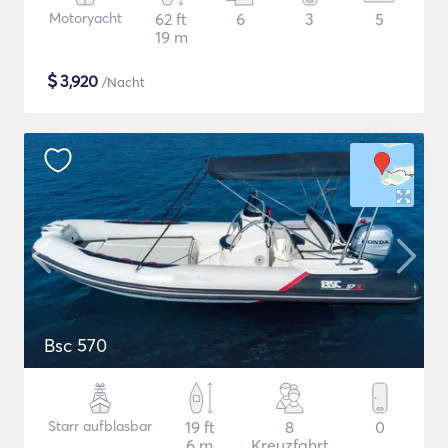
Motoryacht
62 ft
6
3
5
19 m
$
3,920
/Nacht
Bsc 570
Starr aufblasbar
19 ft
8
0
6 m
Kreuzfahrt