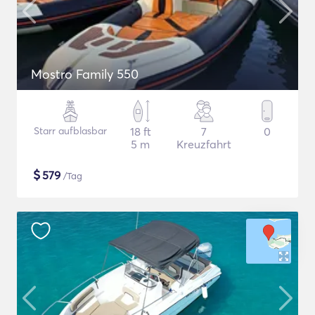
Mostro Family 550
Starr aufblasbar
18 ft
7
0
5 m
Kreuzfahrt
$
579
/Tag