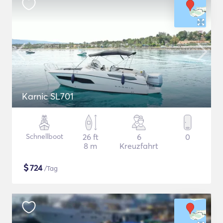
Karnic SL701
Schnellboot
26 ft
6
0
8 m
Kreuzfahrt
$
724
/Tag