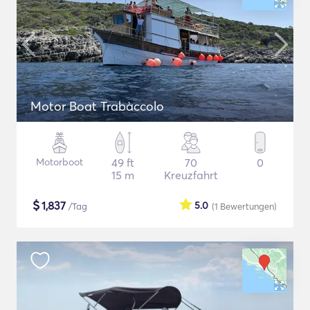
Motor Boat Trabàccolo
Motorboot
49 ft
70
0
15 m
Kreuzfahrt
$
1,837
5.0
/Tag
(1
Bewertungen
)