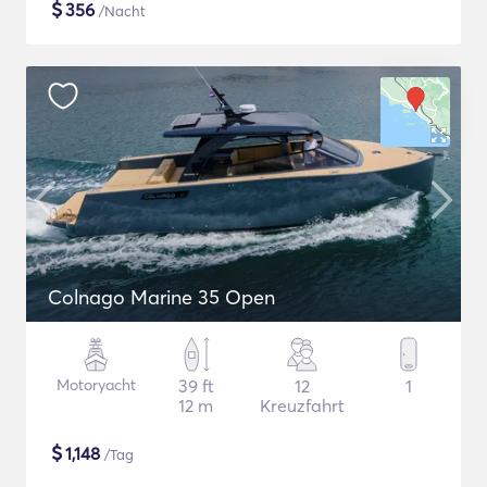
$
356
/Nacht
Colnago Marine 35 Open
Motoryacht
39 ft
12
1
12 m
Kreuzfahrt
$
1,148
/Tag