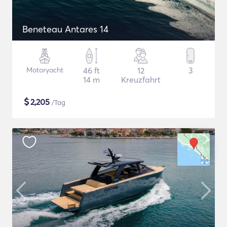
Beneteau Antares 14
Motoryacht
46 ft
12
3
14 m
Kreuzfahrt
$
2,205
/Tag