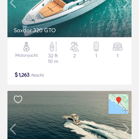
Saxdor 320 GTO
Motoryacht
32 ft
2
1
1
10 m
$
1,263
/Nacht