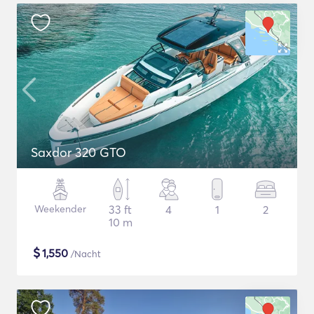
Saxdor 320 GTO
Weekender
33 ft
4
1
2
10 m
$
1,550
/Nacht