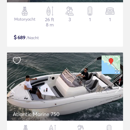
Motoryacht
26 ft
3
1
1
8 m
$
689
/Nacht
Atlantic Marine 750