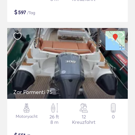
$
597
/Tag
Zar Formenti 75
Motoryacht
26 ft
12
0
8 m
Kreuzfahrt