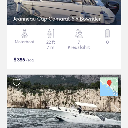
Jeanneau Cap Camarat 6.5 Bowrider
Motorboot
22 ft
7
0
7 m
Kreuzfahrt
$
356
/Tag