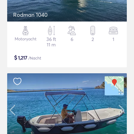
Rodman 1040
Motoryacht
36 ft
6
2
1
11 m
$
1,217
/Nacht