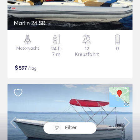
Marlin 24 SR
Motoryacht
24 ft
12
0
7 m
Kreuzfahrt
$
597
/Tag
Filter