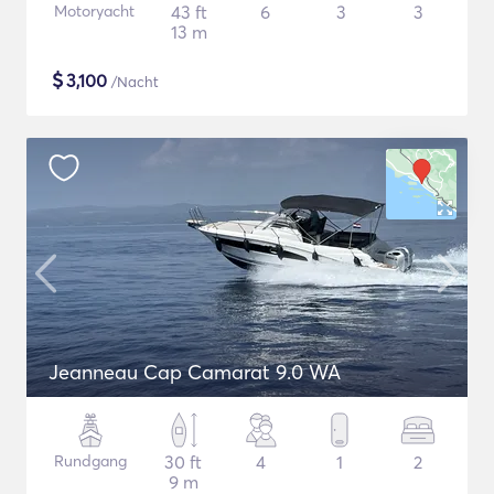
Motoryacht
43 ft
6
3
3
13 m
$
3,100
/Nacht
Jeanneau Cap Camarat 9.0 WA
Rundgang
30 ft
4
1
2
9 m