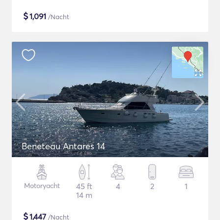
$
1,091
/Nacht
Beneteau Antares 14
Motoryacht
45 ft
4
2
1
14 m
$
1,447
/Nacht