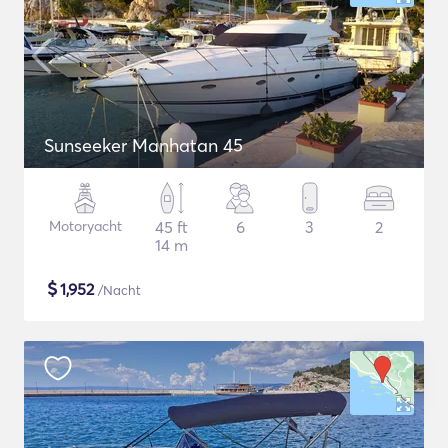
Sunseeker Manhatan 45
Motoryacht
45 ft
6
3
2
14 m
$
1,952
/Nacht