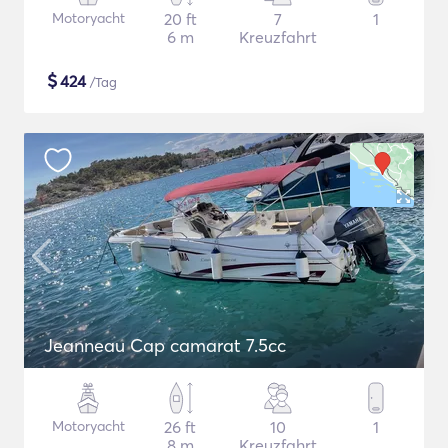
Motoryacht
20 ft
7
1
6 m
Kreuzfahrt
$
424
/Tag
Jeanneau Cap camarat 7.5cc
Motoryacht
26 ft
10
1
8 m
Kreuzfahrt