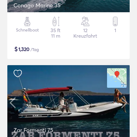
Conago Marine 35
Schnellboot
35 ft
12
1
11 m
Kreuzfahrt
$
1,320
/Tag
Zar Formenti 75