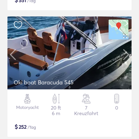
$
551
/Tag
Oki boat Baracuda 545
Motoryacht
20 ft
7
0
6 m
Kreuzfahrt
$
252
/Tag