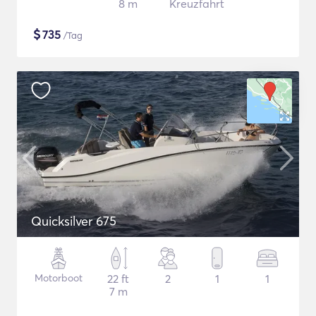
8 m
Kreuzfahrt
$
735
/Tag
Quicksilver 675
Motorboot
22 ft
2
1
1
7 m