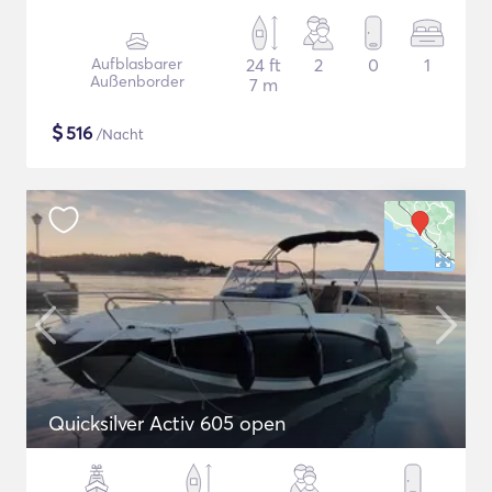
Aufblasbarer
24 ft
2
0
1
Außenborder
7 m
$
516
/Nacht
Quicksilver Activ 605 open