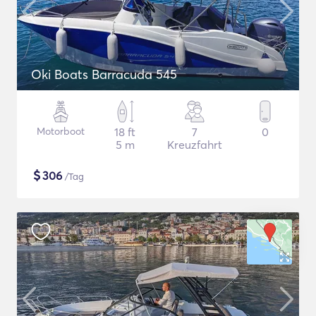
Oki Boats Barracuda 545
Motorboot
18 ft
7
0
5 m
Kreuzfahrt
$
306
/Tag