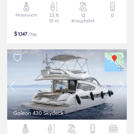
Motoryacht
33 ft
12
0
10 m
Kreuzfahrt
$
1,147
/Tag
Galeon 430 Skydeck