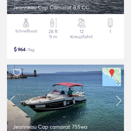
Jeanneau Cap Camarat 8.5 CC
Schnellboot
28 ft
12
1
9 m
Kreuzfahrt
$
964
/Tag
Jeanneau Cap camarat 755wa