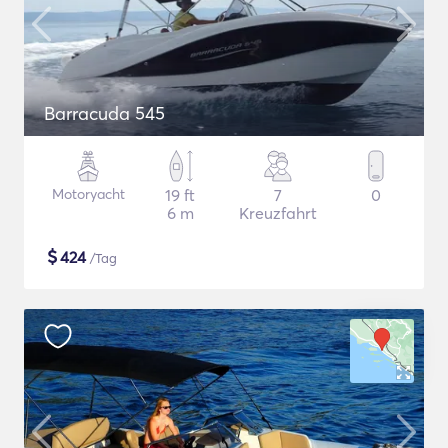
Barracuda 545
Motoryacht
19 ft
7
0
6 m
Kreuzfahrt
$
424
/Tag