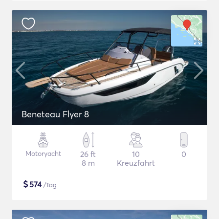
Beneteau Flyer 8
Motoryacht
26 ft
10
0
8 m
Kreuzfahrt
$
574
/Tag