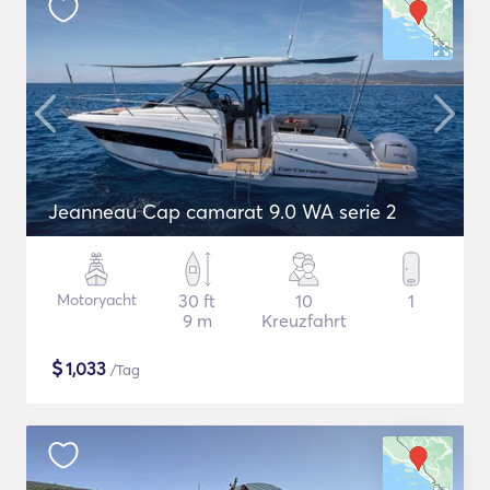
Jeanneau Cap camarat 9.0 WA serie 2
Motoryacht
30 ft
10
1
9 m
Kreuzfahrt
$
1,033
/Tag