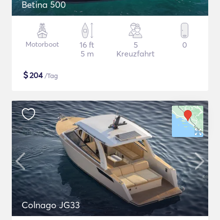
Betina 500
Motorboot
16 ft
5
0
5 m
Kreuzfahrt
$
204
/Tag
Colnago JG33