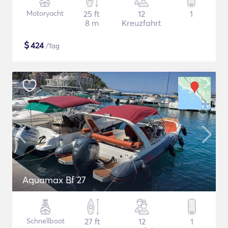
Motoryacht
25 ft
12
1
8 m
Kreuzfahrt
$
424
/Tag
Aquamax Bf 27
Schnellboot
27 ft
12
1