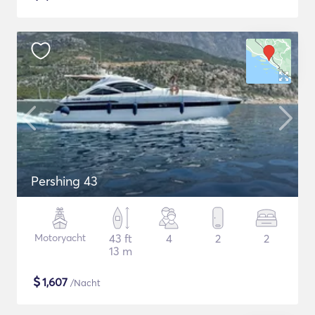
Pershing 43
Motoryacht
43 ft
4
2
2
13 m
$
1,607
/Nacht