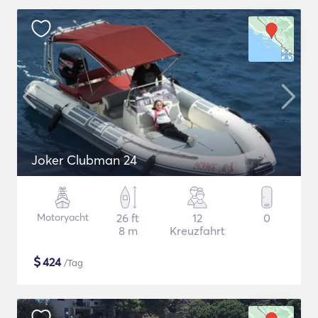
Joker Clubman 24
Motoryacht
26 ft
12
0
8 m
Kreuzfahrt
$
424
/Tag