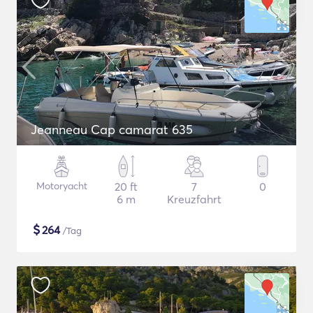
Jeanneau Cap camarat 635
Motoryacht
20 ft
7
0
6 m
Kreuzfahrt
$
264
/Tag