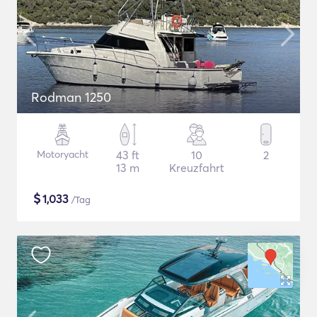
Rodman 1250
Motoryacht
43 ft
10
2
13 m
Kreuzfahrt
$
1,033
/Tag