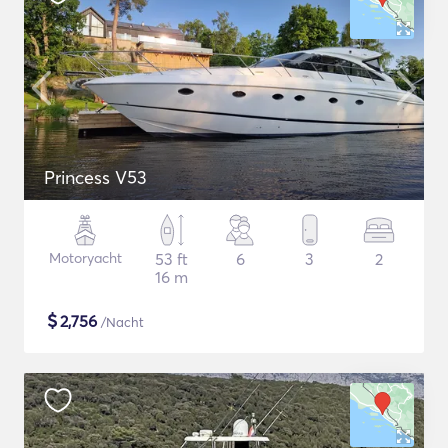
Princess V53
Motoryacht
53 ft
6
3
2
16 m
$
2,756
/Nacht