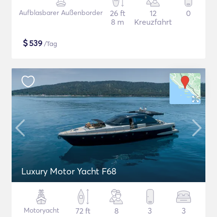
Aufblasbarer Außenborder
26 ft
12
0
8 m
Kreuzfahrt
$
539
/Tag
Luxury Motor Yacht F68
Motoryacht
72 ft
8
3
3