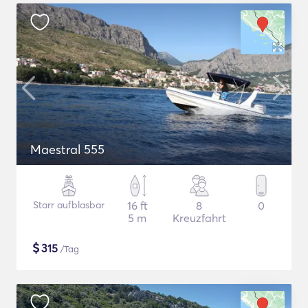
Maestral 555
Starr aufblasbar
16 ft
8
0
5 m
Kreuzfahrt
$
315
/Tag