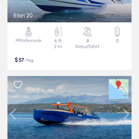
Elan 20
Mittelkonsole
6 ft
8
0
2 m
Kreuzfahrt
$
57
/Tag