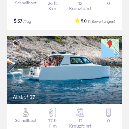
Schnellboot
26 ft
12
0
8 m
Kreuzfahrt
$
57
5.0
/Tag
(1
Bewertungen
)
Aliskaf 37
Schnellboot
37 ft
12
0
11 m
Kreuzfahrt