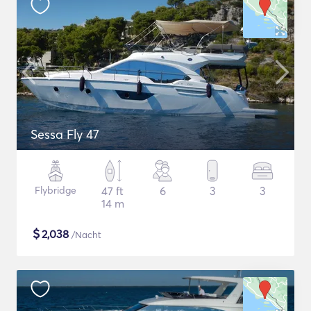
Sessa Fly 47
Flybridge
47 ft
6
3
3
14 m
$
2,038
/Nacht