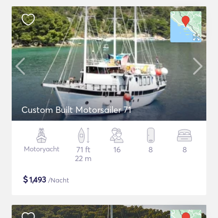
Custom Built Motorsailer 71
Motoryacht
71 ft
16
8
8
22 m
$
1,493
/Nacht