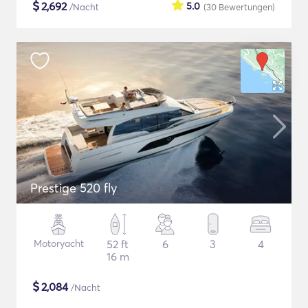
$
2,692
5.0
/Nacht
(30
Bewertungen
)
Prestige 520 fly
Motoryacht
52 ft
6
3
4
16 m
$
2,084
/Nacht