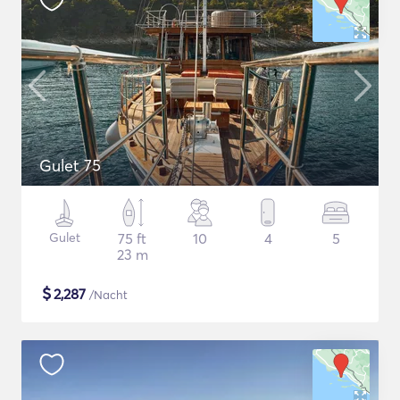
Gulet 75
Gulet
75 ft
10
4
5
23 m
$
2,287
/Nacht