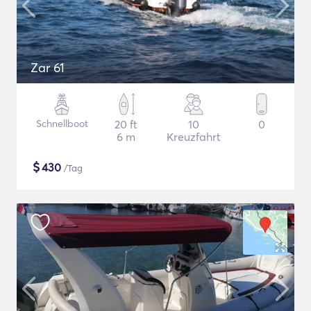
Zar 61
Schnellboot
20 ft
10
0
6 m
Kreuzfahrt
$
430
/Tag