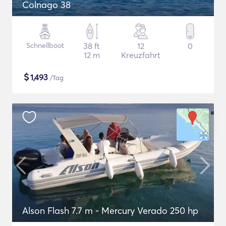
Colnago 38
Schnellboot
38 ft
12
0
12 m
Kreuzfahrt
$
1,493
/Tag
Alson Flash 7.7 m - Mercury Verado 250 hp