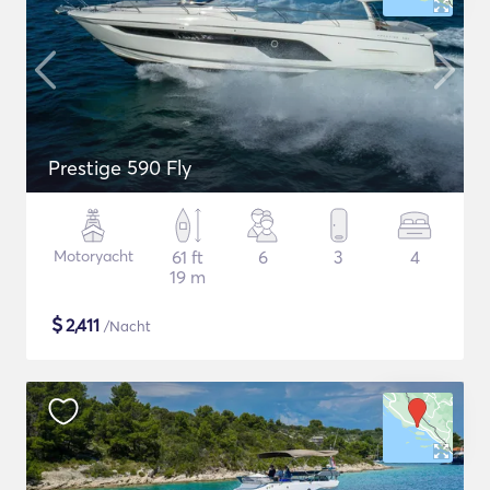
Prestige 590 Fly
Motoryacht
61 ft
6
3
4
19 m
$
2,411
/Nacht