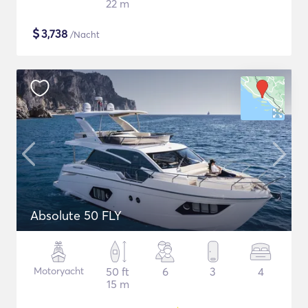
22 m
$
3,738
/Nacht
Absolute 50 FLY
Motoryacht
50 ft
6
3
4
15 m