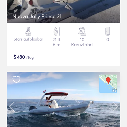
Nuova Jolly Prince 21
Starr aufblasbar
21 ft
10
0
6 m
Kreuzfahrt
$
430
/Tag