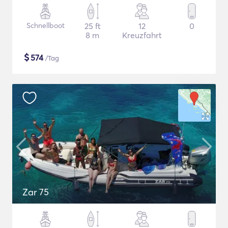
Schnellboot
25 ft
12
0
8 m
Kreuzfahrt
$
574
/Tag
Zar 75