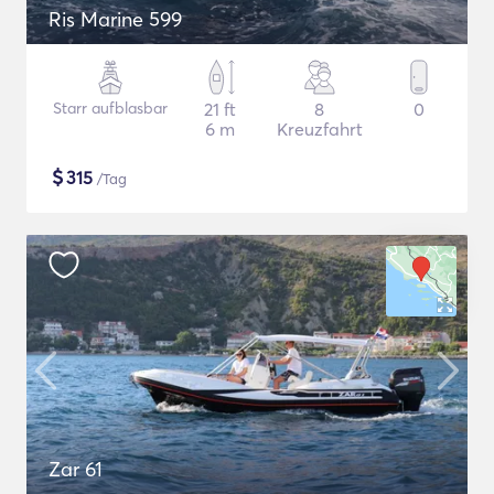
Ris Marine 599
Starr aufblasbar
21 ft
8
0
6 m
Kreuzfahrt
$
315
/Tag
Zar 61