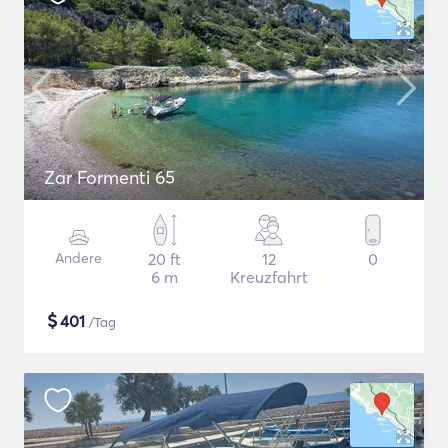
Zar Formenti 65
Andere
20 ft
12
0
6 m
Kreuzfahrt
$
401
/Tag