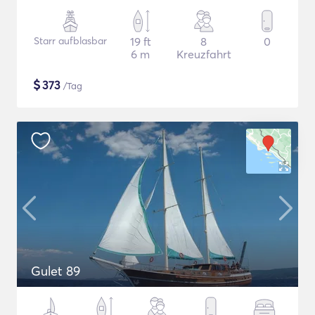
Starr aufblasbar
19 ft
8
0
6 m
Kreuzfahrt
$
373
/Tag
Gulet 89