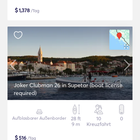
$
1,378
/Tag
Joker Clubman 26 in Supetar (boat license
required)
Aufblasbarer Außenborder
28 ft
10
0
9 m
Kreuzfahrt
$
516
/Tag