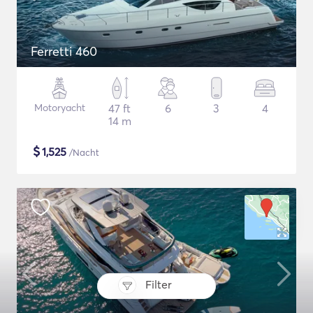
Ferretti 460
Motoryacht
47 ft
6
3
4
14 m
$
1,525
/Nacht
Filter