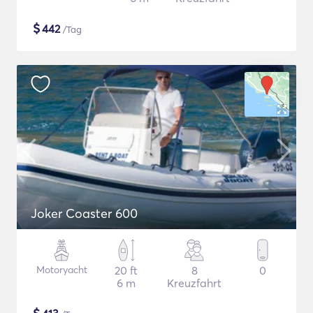
$
442
/Tag
Joker Coaster 600
Motoryacht
20 ft
8
0
6 m
Kreuzfahrt