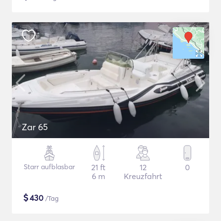
Zar 65
Starr aufblasbar
21 ft
12
0
6 m
Kreuzfahrt
$
430
/Tag