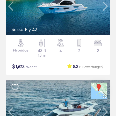
Sessa Fly 42
Flybridge
43 ft
4
2
2
13 m
$
1,623
5.0
/Nacht
(1
Bewertungen
)