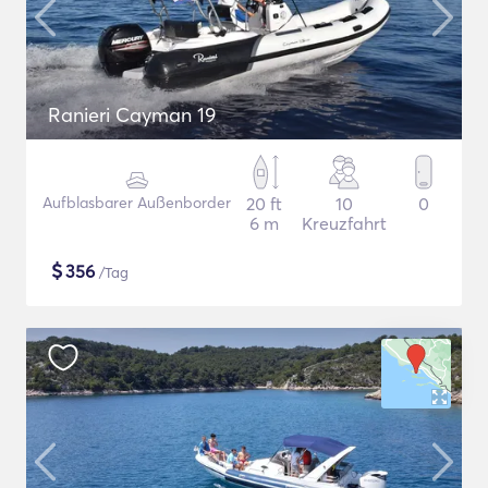
Ranieri Cayman 19
Aufblasbarer Außenborder
20 ft
10
0
6 m
Kreuzfahrt
$
356
/Tag