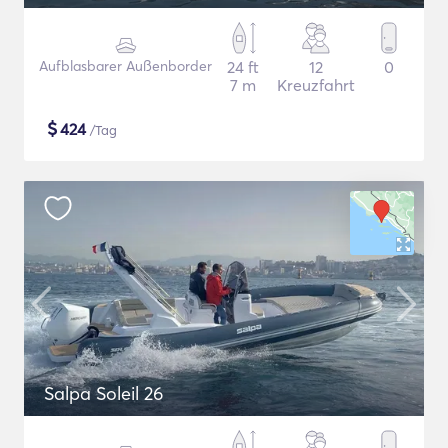
Aufblasbarer Außenborder
24 ft
12
0
7 m
Kreuzfahrt
$
424
/Tag
Salpa Soleil 26