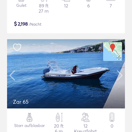
Gulet
89 ft
12
6
7
27 m
$
2,198
/Nacht
Zar 65
Starr aufblasbar
20 ft
12
0
6 m
Kreuzfahrt