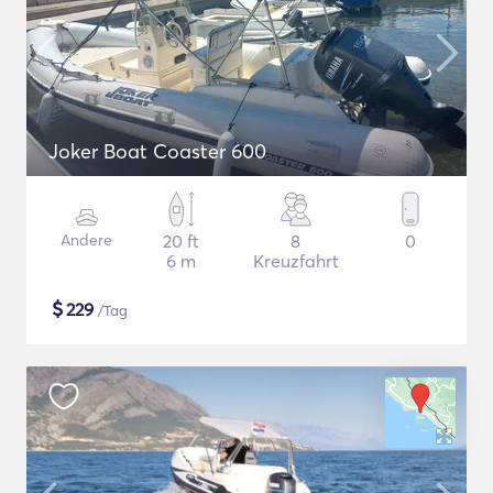
Joker Boat Coaster 600
Andere
20 ft
8
0
6 m
Kreuzfahrt
$
229
/Tag