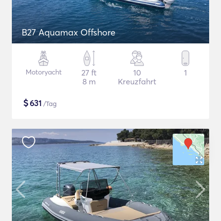
B27 Aquamax Offshore
Motoryacht
27 ft
10
1
8 m
Kreuzfahrt
$
631
/Tag