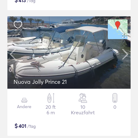
$
413
/Tag
Nuova Jolly Prince 21
Andere
20 ft
10
0
6 m
Kreuzfahrt
$
401
/Tag