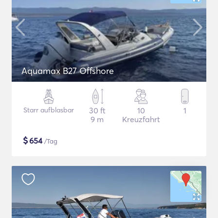
Aquamax B27 Offshore
Starr aufblasbar
30 ft
10
1
9 m
Kreuzfahrt
$
654
/Tag