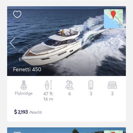
Ferretti 450
Flybridge
47 ft
6
3
3
14 m
$
2,193
/Nacht