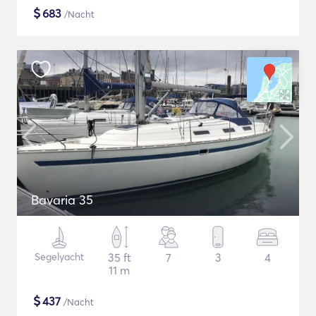
$
683
/Nacht
Bavaria 35
Segelyacht
35 ft
7
3
4
11 m
$
437
/Nacht