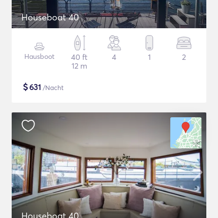
Houseboat 40
Hausboot
40 ft
4
1
2
12 m
$
631
/Nacht
Houseboat 40