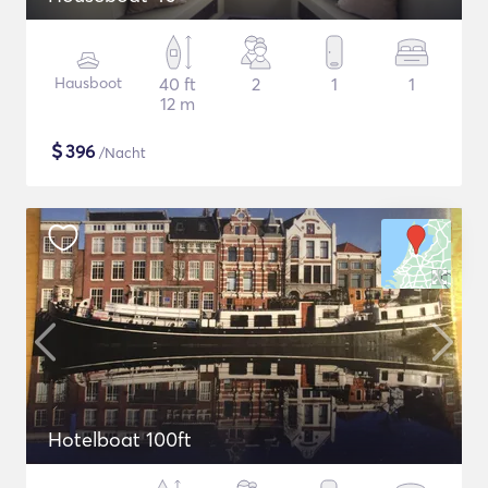
Hausboot
40 ft
2
1
1
12 m
$
396
/Nacht
Hotelboat 100ft