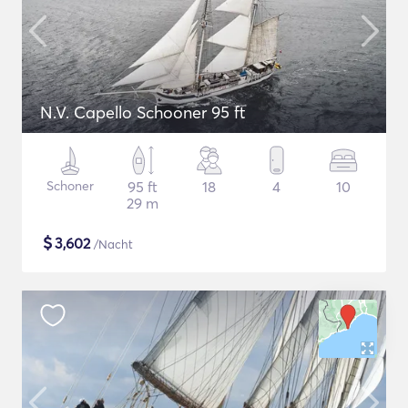
N.V. Capello Schooner 95 ft
Schoner
95 ft
18
4
10
29 m
$
3,602
/Nacht