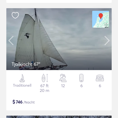
Tjalkjacht 67"
Traditionell
67 ft
12
6
6
20 m
$
746
/Nacht