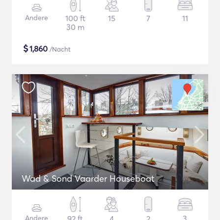
Andere
100 ft
15
7
11
30 m
$
1,860
/Nacht
Wad & Sond Vaarder Houseboat
Andere
92 ft
4
2
3