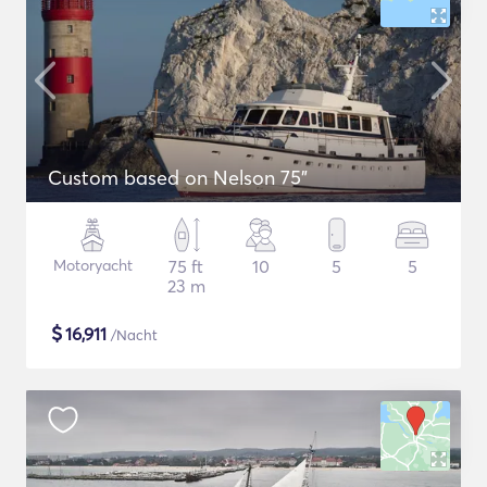
Custom based on Nelson 75"
Motoryacht
75 ft
10
5
5
23 m
$
16,911
/Nacht