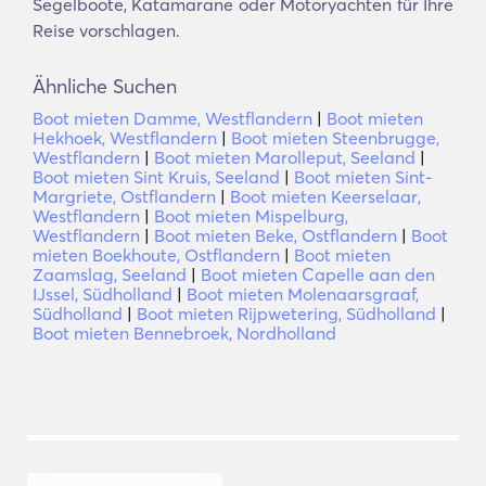
Segelboote, Katamarane oder Motoryachten für Ihre
Reise vorschlagen.
Ähnliche Suchen
Boot mieten Damme, Westflandern
|
Boot mieten
Hekhoek, Westflandern
|
Boot mieten Steenbrugge,
Westflandern
|
Boot mieten Marolleput, Seeland
|
Boot mieten Sint Kruis, Seeland
|
Boot mieten Sint-
Margriete, Ostflandern
|
Boot mieten Keerselaar,
Westflandern
|
Boot mieten Mispelburg,
Westflandern
|
Boot mieten Beke, Ostflandern
|
Boot
mieten Boekhoute, Ostflandern
|
Boot mieten
Zaamslag, Seeland
|
Boot mieten Capelle aan den
IJssel, Südholland
|
Boot mieten Molenaarsgraaf,
Südholland
|
Boot mieten Rijpwetering, Südholland
|
Boot mieten Bennebroek, Nordholland