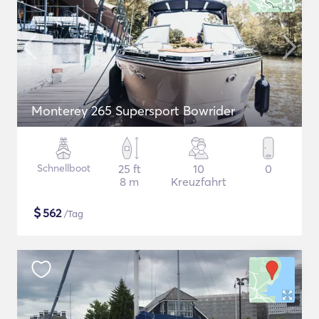
Monterey 265 Supersport Bowrider
Schnellboot
25 ft
10
0
8 m
Kreuzfahrt
$
562
/Tag