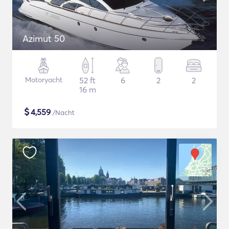
Azimut 50
Motoryacht
52 ft
6
2
2
16 m
$
4,559
/Nacht