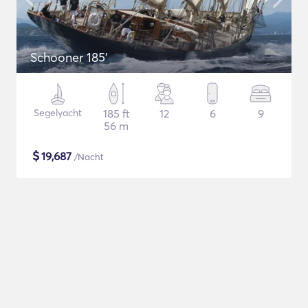
Schooner 185'
Segelyacht
185 ft
12
6
9
56 m
$
19,687
/Nacht