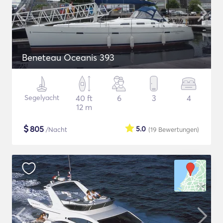
Beneteau Oceanis 393
Segelyacht
40 ft
6
3
4
12 m
$
805
5.0
/Nacht
(19
Bewertungen
)