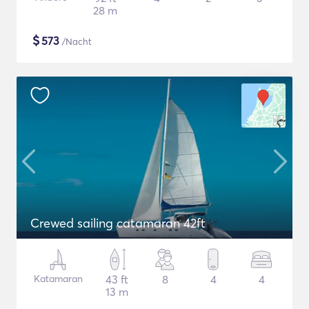
28 m
$
573
/Nacht
Crewed sailing catamaran 42ft
Katamaran
43 ft
8
4
4
13 m