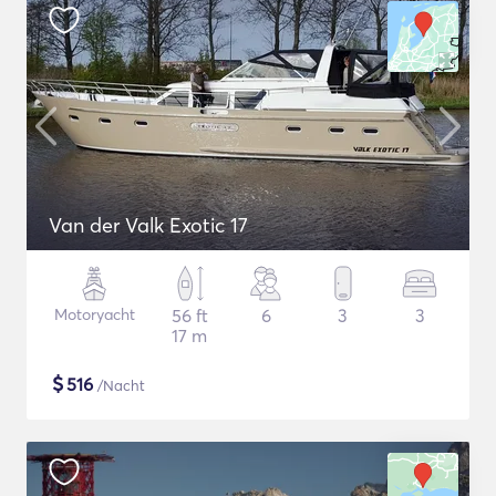
Van der Valk Exotic 17
Motoryacht
56 ft
6
3
3
17 m
$
516
/Nacht