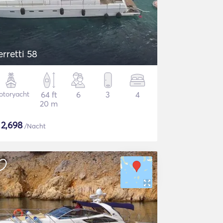
erretti 58
otoryacht
64 ft
6
3
4
20 m
$
2,698
/Nacht