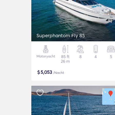
Superphantom Fly 85
Motoryacht
85 ft
8
4
5
26 m
$
5,053
/Nacht