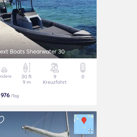
ext Boats Shearwater 30
ndere
30 ft
9
0
9 m
Kreuzfahrt
$
976
/Tag