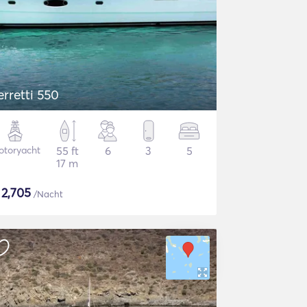
erretti 550
otoryacht
55 ft
6
3
5
17 m
$
2,705
/Nacht