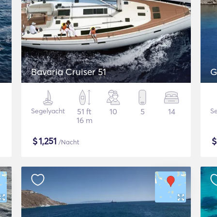
Bavaria Cruiser 51
G
Segelyacht
51 ft
10
5
14
Se
16 m
$
1,251
/Nacht