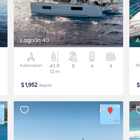
Lagoon 40
A
Katamaran
40 ft
8
4
4
M
12 m
$
1,952
/Nacht