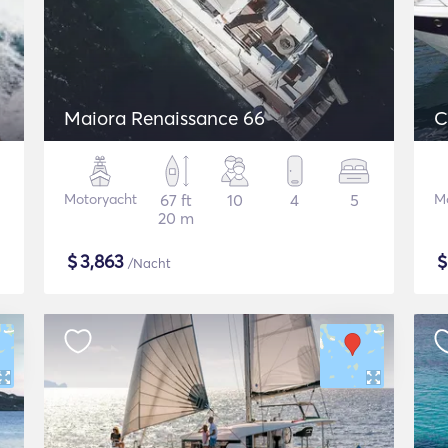
Maiora Renaissance 66
C
Motoryacht
67 ft
10
4
5
M
20 m
$
3,863
/Nacht