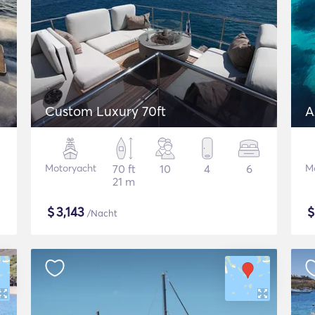
Custom Luxury 70ft
A
Motoryacht
70 ft
10
4
6
M
21 m
$
3,143
/Nacht