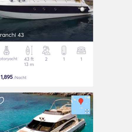
ranchi 43
otoryacht
43 ft
2
1
1
13 m
$
1,895
/Nacht