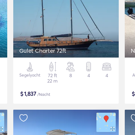
Gulet Charter 72ft
N
Segelyacht
72 ft
8
4
4
A
22 m
$
1,837
/Nacht