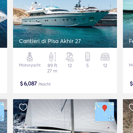
Cantieri di Pisa Akhir 27
F
Motoryacht
89 ft
12
5
12
M
27 m
$
6,087
/Nacht