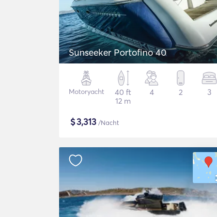
Sunseeker Portofino 40
Motoryacht
40 ft
4
2
3
12 m
$
3,313
/Nacht