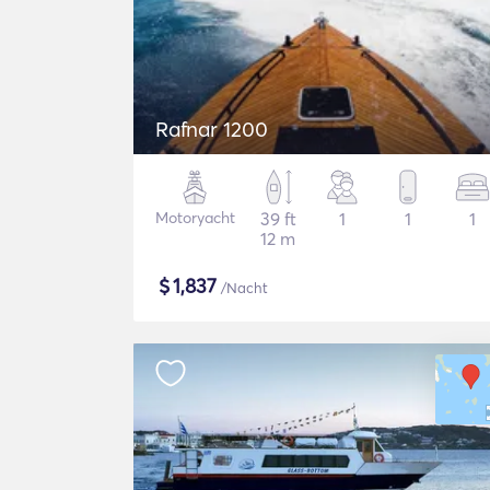
Rafnar 1200
Motoryacht
39 ft
1
1
1
12 m
$
1,837
/Nacht