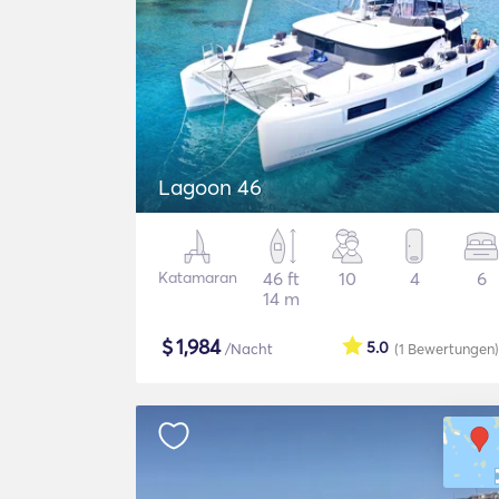
Lagoon 46
Katamaran
46 ft
10
4
6
14 m
$
1,984
5.0
/Nacht
(1
Bewertungen
)