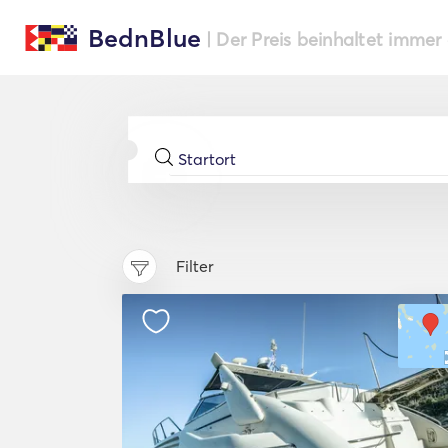
BednBlue
| Der Preis beinhaltet immer
Filter