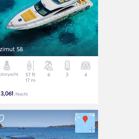
zimut 58
otoryacht
57 ft
6
3
4
17 m
$
3,061
/Nacht