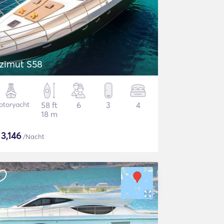
zimut S58
otoryacht
58 ft
6
3
4
18 m
$
3,146
/Nacht