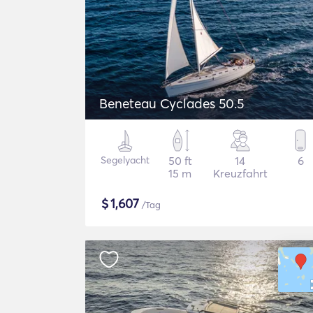
Beneteau Cyclades 50.5
Segelyacht
50 ft
14
6
15 m
Kreuzfahrt
$
1,607
/Tag