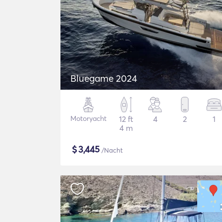
Bluegame 2024
Motoryacht
12 ft
4
2
1
4 m
$
3,445
/Nacht