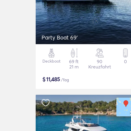
Party Boat 69'
Deckboot
69 ft
90
0
21 m
Kreuzfahrt
$
11,485
/Tag