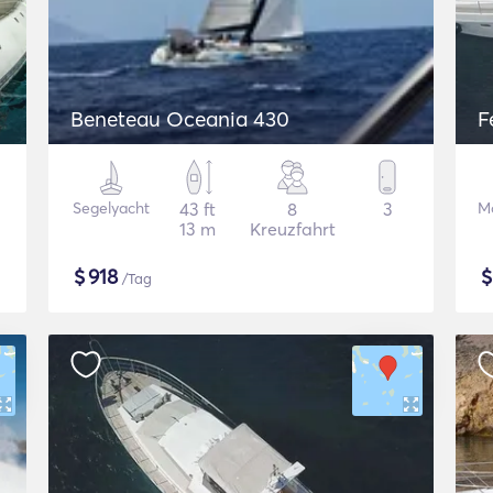
Beneteau Oceania 430
F
Segelyacht
43 ft
8
3
M
13 m
Kreuzfahrt
$
918
/Tag