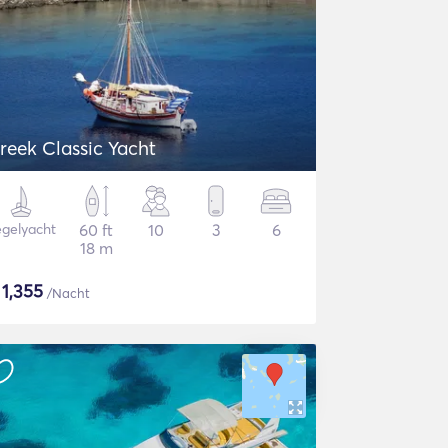
reek Classic Yacht
gelyacht
60 ft
10
3
6
18 m
$
1,355
/Nacht